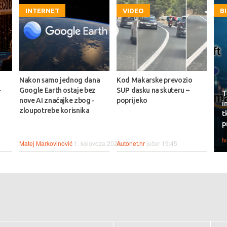
INTERNET
VIDEO
B
Nakon samo jednog dana
Kod Makarske prevozio
-
Google Earth ostaje bez
SUP dasku na skuteru –
T
nove AI značajke zbog -
poprijeko
i
zloupotrebe korisnika
t
p
I
Matej Markovinović
1. kolovoza 2026.
Autonet.hr
jučer 19:45