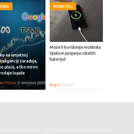
IZNIS
MOBITELI
Može li korištenje mobitela
tijekom punjenja oštetiti
ko na umjetnoj
bateriju?
nteligenciji zarađuje,
ko plaća, a tko mirno
rodaje lopate
van Podnar
2. kolovoza 2026.
Bug.hr
nedjelja