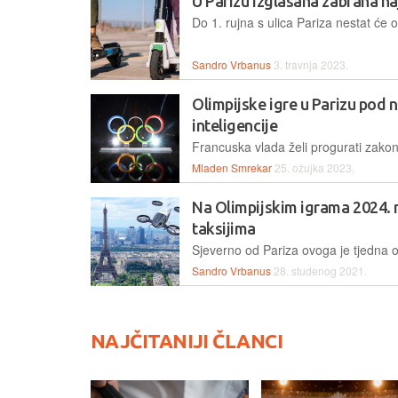
U Parizu izglasana zabrana na
Sandro Vrbanus
3. travnja 2023.
Olimpijske igre u Parizu pod
inteligencije
Mladen Smrekar
25. ožujka 2023.
Na Olimpijskim igrama 2024. m
taksijima
Sandro Vrbanus
28. studenog 2021.
NAJČITANIJI ČLANCI