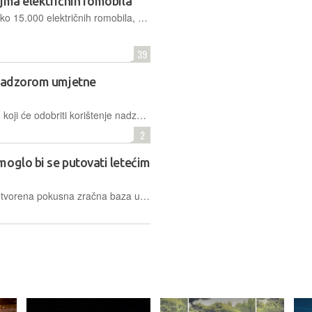
jma električnih romobila
Do 1. rujna s ulica Pariza nestat će oko 15.000 električnih romobila, koje su građanima i turistima u najam nudile tri kompanije. Odlučeno je to na ovoga vikenda održanom referendumu
39
 nadzorom umjetne
Francuska vlada želi progurati zakon koji će odobriti korištenje nadzornih sustava podržanih tehnologijom umjetne inteligencije tijekom Olimpijskih igara u Parizu sljedeće godine
2
oglo bi se putovati letećim
Sjeverno od Pariza ovoga je tjedna otvorena pokusna zračna baza u kojoj će se testirati putnički leteći taksiji, s ciljem da takve letjelice na električni pogon budu spremne za redovne letove 2024.