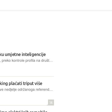
ku umjetne inteligencije
Od personalizirane opreme i ishrane, preko kontrole profila na društvenim mrežama do nadzora gomile, ovoljetne Igre u Parizu bit će tehnološki najnapredniji sportski događaj u povijesti
ing plaćati triput više
Unatoč malenoj izlaznosti, rezultati ove nedjelje održanoga referenduma u Parizu valjani su. Oni kažu da će na uskim ulicama francuske prijestolnice parking značajno poskupjeti za velike i teške automobile
14