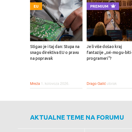
EU
PREMIUM
Stigao je i taj dan: Stupa na
Je li više došao kraj
snagu direktiva EU o pravu
fantazije „svi-mogu-biti
na popravak
programeri“?
Mreža
1. kolovoza 2026.
Drago Galić
utorak
AKTUALNE TEME NA FORUMU