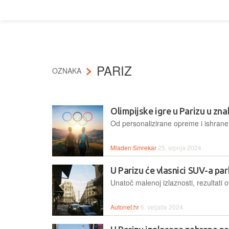
PARIZ
OZNAKA
Olimpijske igre u Parizu u zna
Mladen Smrekar
25. srpnja 2024.
U Parizu će vlasnici SUV-a park
Autonet.hr
6. veljače 2024.