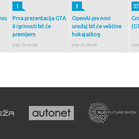
1
9
33
nio
Prva prezentacija GTA
OpenAI-jev novi
Gr
6 igrivosti bit će
uređaj bit će veličine
(GT
premijern
hokejaškog
prije 15 minuta
prije 24 minute
prij