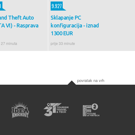
1
9.927
and Theft Auto
Sklapanje PC
A VI) - Rasprava
konfiguracija - iznad
1300 EUR
e 27 minuta
prije 33 minute
povratak na vrh