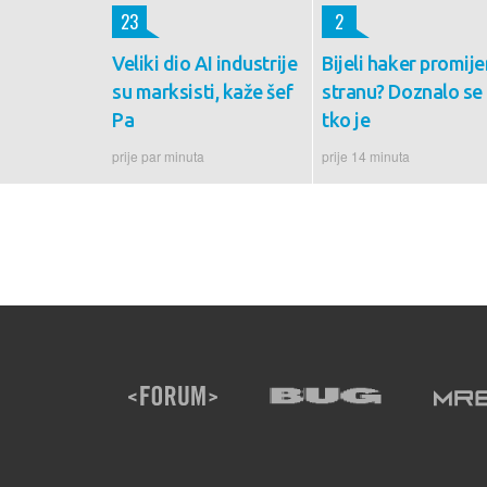
23
2
Veliki dio AI industrije
Bijeli haker promije
su marksisti, kaže šef
stranu? Doznalo se
Pa
tko je
prije par minuta
prije 14 minuta