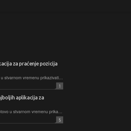
acija za praćenje pozicija
Riječ je o aplikaciji koja može gotovo u stvarnom vremenu prikazivati pozicije velikog broja brodova diljem svijeta kao i pratiti njihovo kretanje, a uz to nudi i čitav niz informacija o brodovima i plovilima pa ni ne čudi da je mnogi koriste upravo za praćenje brodova…
1
boljih aplikacija za
Riječ je o aplikaciji koja je u stanju gotovo u stvarnom vremenu prikazivati pozicije velikog broja brodova diljem svijeta, a za to se oslanja na podatke prikupljene putem AIS-a. Naravno, tu je i čitav niz drugih zgodnih stvarčica, pa ni ne čudi da spada među najpopularnije aplikacije ovoga tipa…
5