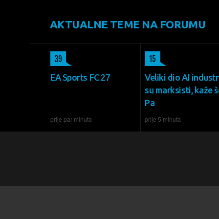
AKTUALNE TEME NA FORUMU
39
15
EA Sports FC 27
Veliki dio AI industr
su marksisti, kaže š
Pa
prije par minuta
prije 5 minuta