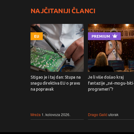
NAJČITANIJI ČLANCI
EU
PREMIUM
Stigao je i taj dan: Stupa na
Je li više došao kraj
snagu direktiva EU o pravu
fantazije „svi-mogu-biti
na popravak
programeri“?
Mreža
1. kolovoza 2026.
Drago Galić
utorak