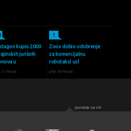
9
1
ntagon kupio 2000
Zoox dobio odobrenje
ajinskih jurišnih
za komercijalnu
onova u
robotaksi usl
e 11 minuta
prije 18 minuta
povratak na vrh