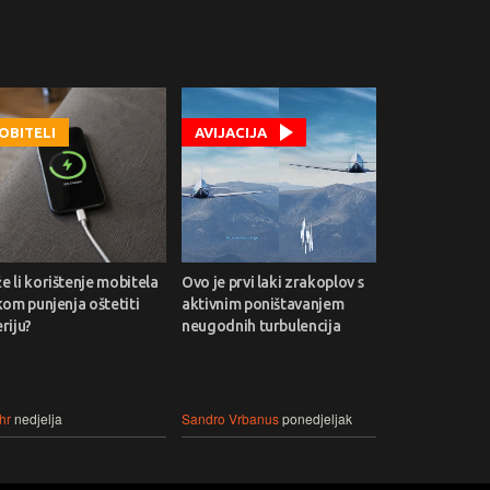
OBITELI
AVIJACIJA
 li korištenje mobitela
Ovo je prvi laki zrakoplov s
kom punjenja oštetiti
aktivnim poništavanjem
riju?
neugodnih turbulencija
hr
nedjelja
Sandro Vrbanus
ponedjeljak