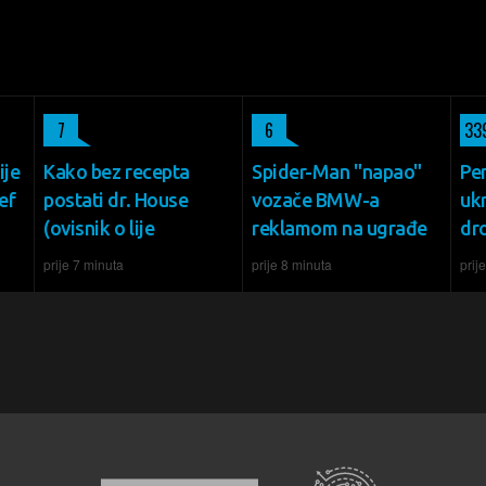
7
6
33
ije
Kako bez recepta
Spider-Man "napao"
Pe
ef
postati dr. House
vozače BMW-a
ukr
(ovisnik o lije
reklamom na ugrađe
dr
prije 7 minuta
prije 8 minuta
prij