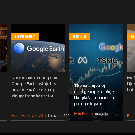
INTERNET
BIZNIS
M
Nakon samo jednog dana
Može
-
Google Earth ostaje bez
tije
Tko na umjetnoj
nove AI značajke zbog -
bate
inteligenciji zarađuje,
zloupotrebe korisnika
tko plaća, a tko mirno
prodaje lopate
Ivan Podnar
nedjelja
Matej Markovinović
1. kolovoza 2026.
Bug.