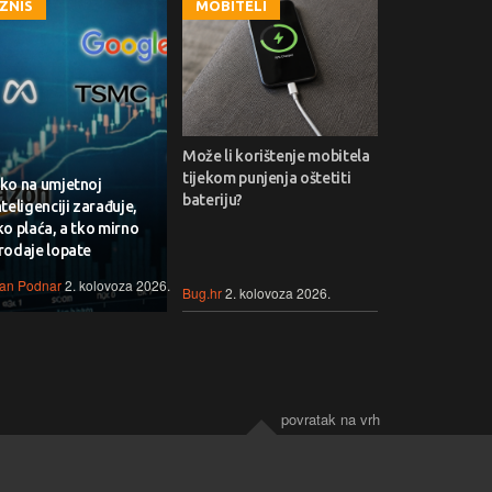
IZNIS
MOBITELI
Može li korištenje mobitela
tijekom punjenja oštetiti
ko na umjetnoj
bateriju?
nteligenciji zarađuje,
ko plaća, a tko mirno
rodaje lopate
van Podnar
2. kolovoza 2026.
Bug.hr
2. kolovoza 2026.
povratak na vrh