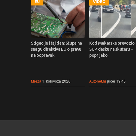
EU
VIDEO
Stigao je i taj dan: Stupa na
Kod Makarske prevozio
snagu direktiva EU o pravu
SUP dasku na skuteru –
na popravak
poprijeko
Mreža
1. kolovoza 2026.
Autonet.hr
jučer 19:45