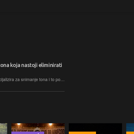
ona koja nastoji eliminirati
Voice Crush je aplikacija koja se specijalizira za snimanje tona i to ponajprije govora, a da pritom omogućava bezbolno uklanjanje pozadinskog šuma koristeći umjetnu inteligenciju. Štoviše aplikacija nudi i neke druge dodatne i vrlo zanimljive sposobnosti…