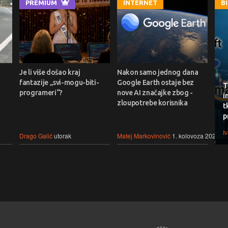
PREMIUM
INTERNET
B
Je li više došao kraj
Nakon samo jednog dana
fantazije „svi-mogu-biti-
Google Earth ostaje bez
T
programeri“?
nove AI značajke zbog -
i
zloupotrebe korisnika
t
p
I
Drago Galić
utorak
Matej Markovinović
1. kolovoza 2026.