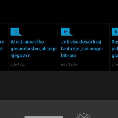
13
76
5
oro
AI drži američko
Je li više došao kraj
Ru
%?
gospodarstvo, ali to je
fantazije „svi-mogu-
je
njegova n
biti-pro
gl
prije 1 sat
prije 2 sata
prij