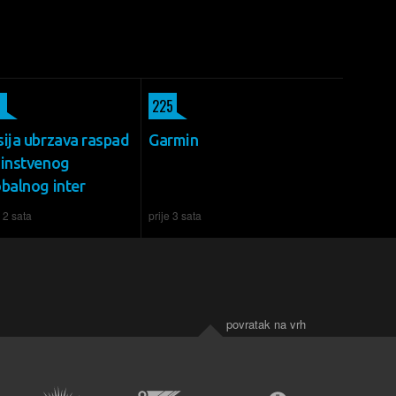
225
sija ubrzava raspad
Garmin
dinstvenog
obalnog inter
e 2 sata
prije 3 sata
povratak na vrh