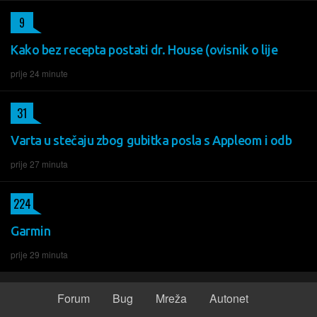
9
Kako bez recepta postati dr. House (ovisnik o lije
prije 24 minute
31
Varta u stečaju zbog gubitka posla s Appleom i odb
prije 27 minuta
224
Garmin
prije 29 minuta
Forum
Bug
Mreža
Autonet