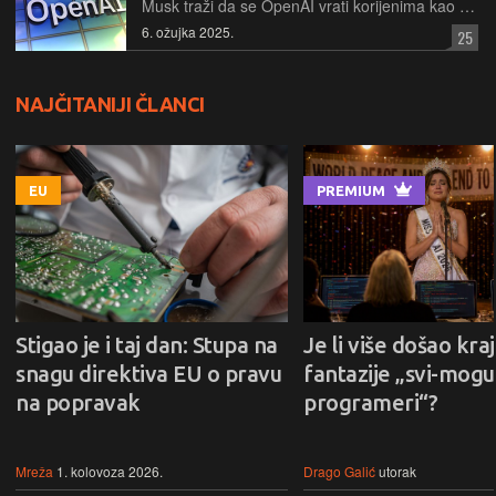
Musk traži da se OpenAI vrati korijenima kao neprofitna organizacija. Sud je odbio zahtjev za privremenom zabranom jer Musk nije uspio dokazati neposrednu štetu koja bi opravdala takvu mjeru
6. ožujka 2025.
25
NAJČITANIJI ČLANCI
EU
PREMIUM
Stigao je i taj dan: Stupa na
Je li više došao kraj
snagu direktiva EU o pravu
fantazije „svi-mogu-
na popravak
programeri“?
Mreža
1. kolovoza 2026.
Drago Galić
utorak