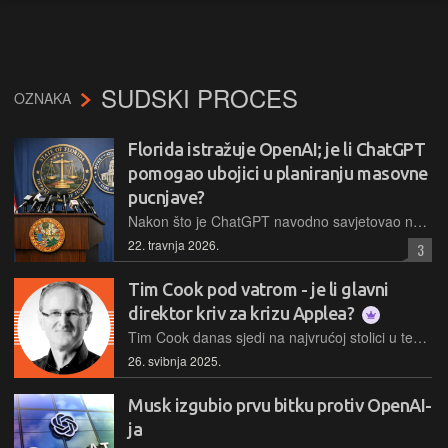
SUDSKI PROCES
OZNAKA
Florida istražuje OpenAI; je li ChatGPT
pomogao ubojici u planiranju masovne
pucnjave?
Nakon što je ChatGPT navodno savjetovao napadača uoči masovne pucnjave na sveučilištu, tužitelj na Floridi pokrenuo je kaznenu istragu protiv tvrtke OpenAI kako bi se utvrdila njihova odgovornost.
22. travnja 2026.
3
Tim Cook pod vatrom - je li glavni
direktor kriv za krizu Applea?
Tim Cook danas sjedi na najvrućoj stolici u tehnološkoj industriji. Nakon 14 godina na čelu Applea, 64-godišnji izvršni direktor suočava se s pitanjem: je li on osobno odgovoran za probleme u koje je doveo jednu od najvrjednijih tvrtki na svijetu?
26. svibnja 2025.
Musk izgubio prvu bitku protiv OpenAI-
ja