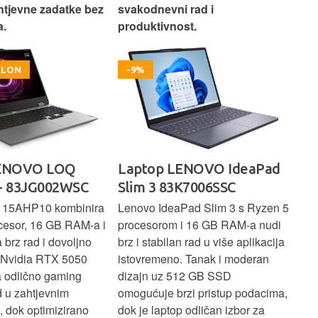
htjevne zadatke bez
svakodnevni rad i
rad
.
produktivnost.
kor
OKLON
-9%
LENOVO LOQ
Laptop LENOVO IdeaPad
La
- 83JG002WSC
Slim 3 83K7006SSC
1 
 15AHP10 kombinira
Lenovo IdeaPad Slim 3 s Ryzen 5
Len
cesor, 16 GB RAM-a i
procesorom i 16 GB RAM-a nudi
pou
brz rad i dovoljno
brz i stabilan rad u više aplikacija
sva
z Nvidia RTX 5050
istovremeno. Tanak i moderan
Ryz
a odlično gaming
dizajn uz 512 GB SSD
brz
ad u zahtjevnim
omogućuje brzi pristup podacima,
pru
, dok optimizirano
dok je laptop odličan izbor za
pre