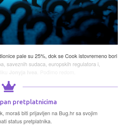
ionice pale su 25%, dok se Cook istovremeno bori
pa, saveznih sudaca, europskih regulatora i,
liku
. Pođimo redom.
Jonyja Ivea
pan pretplatnicima
k, moraš biti prijavljen na Bug.hr sa svojim
ti status pretplatnika.