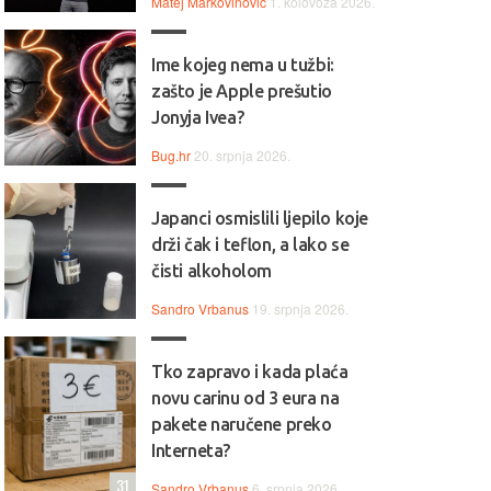
Matej Markovinović
1. kolovoza 2026.
Ime kojeg nema u tužbi:
zašto je Apple prešutio
Jonyja Ivea?
Bug.hr
20. srpnja 2026.
Japanci osmislili ljepilo koje
drži čak i teflon, a lako se
čisti alkoholom
Sandro Vrbanus
19. srpnja 2026.
Tko zapravo i kada plaća
novu carinu od 3 eura na
 Jednostavan, pouzdan i
💻💼 Svestran i pouzdan, HP
pakete naručene preko
ktičan, Lenovo IdeaPad 1
idealan je izbor za svakodne
Interneta?
alan je izbor za svakodnevni
rad, učenje i multimediju.
31
Sandro Vrbanus
6. srpnja 2026.