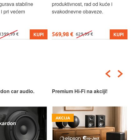
gurava stabilne
produktivnost, rad od kuće i
jed
i pri većem
svakodnevne obaveze.
lap
osn
569,98 €
579
KUPI
KUPI
1399,99 €
629,99 €
don car audio.
Premium Hi-Fi na akciji!
Pre
AKCIJA
A