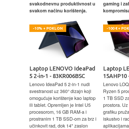
omisa!
svakodnevnu produktivnost u
gaming i za
svakom načinu korištenja.
kompromisa
-10% + POKLON
-100 € + P
oga 9 -
Laptop LENOVO IdeaPad
Laptop 
5 2-in-1 - 83KR006BSC
15AHP10 
ažan Intel
Lenovo IdeaPad 5 2‑in‑1 nudi
Lenovo LOQ
RAM-a i 1 TB
svestranost uz 360° dizajn koji
Ryzen 5 pro
 rad, uz 14"
omogućuje korištenje kao laptop
1 TB SSD za 
u‑1 dizajn
ili tablet. Opremljen je Intel U5
prostora. U
enje kao
procesorom, 16 GB RAM-a i
grafiku pruž
aksimalnu
prostranim 1 TB SSD‑om za brz i
iskustvo i r
ost.
učinkovit rad, dok 14" zaslon
aplikacijama