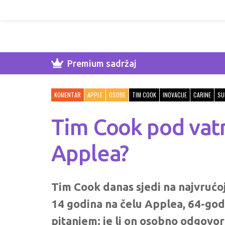
Premium sadržaj
KOMENTAR
APPLE
OSOBE
TIM COOK
INOVACIJE
CARINE
SU
Tim Cook pod vatro
Applea?
Tim Cook danas sjedi na najvrućoj 
14 godina na čelu Applea, 64-godi
pitanjem: je li on osobno odgovo