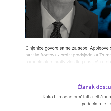
Činjenice govore same za sebe. Appleove d
na više frontova - protiv predsjednika Trum
paradoksalno, protiv vlastitog nasljeđa u ob
Članak dostu
Kako bi mogao pročitati cijeli člana
podacima te ima