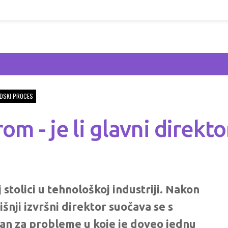
DSKI PROCES
m - je li glavni direktor
stolici u tehnološkoj industriji. Nakon
šnji izvršni direktor suočava se s
ran za probleme u koje je doveo jednu