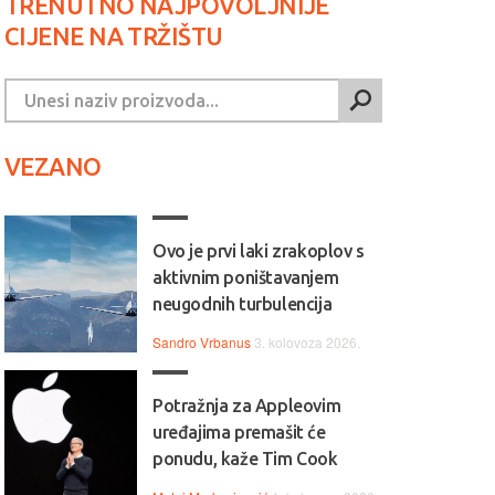
TRENUTNO NAJPOVOLJNIJE
CIJENE NA TRŽIŠTU
VEZANO
Ovo je prvi laki zrakoplov s
aktivnim poništavanjem
neugodnih turbulencija
Sandro Vrbanus
3. kolovoza 2026.
Potražnja za Appleovim
uređajima premašit će
ponudu, kaže Tim Cook