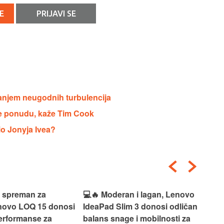
E
PRIJAVI SE
vanjem neugodnih turbulencija
će ponudu, kaže Tim Cook
io Jonyja Ivea?
i spreman za
💻🔥 Moderan i lagan, Lenovo
💻✨
enovo LOQ 15 donosi
IdeaPad Slim 3 donosi odličan
pra
erformanse za
balans snage i mobilnosti za
ide