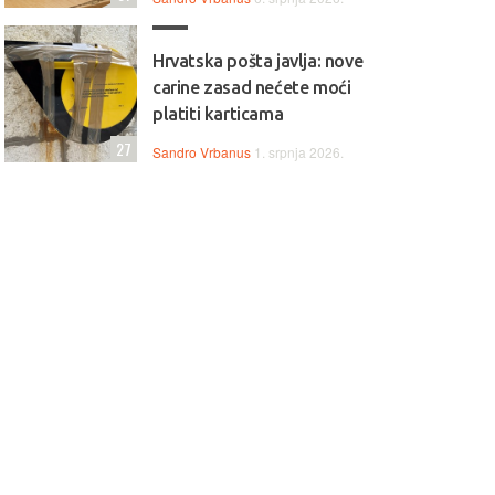
, učenje i bezbrižno
ištenje.
Hrvatska pošta javlja: nove
carine zasad nećete moći
platiti karticama
27
Sandro Vrbanus
1. srpnja 2026.
ptop LENOVO Ideapad
Laptop HP 15-fc0277nm 
- 82VG00V5SC
CZ9C6EA
ovo IdeaPad 1 donosi
HP 15 kombinira AMD Ryzen 
zdane performanse za
procesor, 16 GB RAM-a i 512
kodnevne zadatke uz AMD
SSD za brz i učinkovit rad. 15,
en 3 procesor, 16 GB RAM-a i
zaslon pruža ugodno iskustvo
i 512 GB SSD. 15,6" zaslon
korištenja, dok pouzdan dizajn
ža ugodno iskustvo rada i
čini ovaj laptop odličnim izbor
glednosti, dok lagan i
za svakodnevne zadatke, učenj