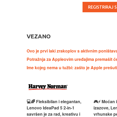
REGISTRIRAJ S
VEZANO
Ovo je prvi laki zrakoplov s aktivnim poništa
Potražnja za Appleovim uređajima premašit 
Ime kojeg nema u tužbi: zašto je Apple prešut
 – premium
💻🌈 Fleksibilan i elegantan,
🎮⚡ Moćan 
ija i
Lenovo IdeaPad 5 2‑in‑1
izazove, L
e za rad i
savršen je za rad, kreativu i
vrhunske p