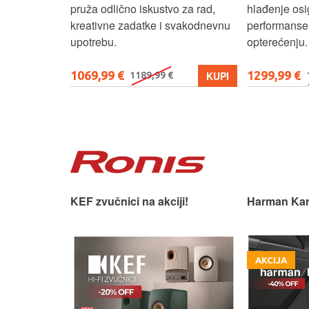
pruža odlično iskustvo za rad,
hlađenje osi
kreativne zadatke i svakodnevnu
performanse 
upotrebu.
opterećenju.
1069,99 €
1299,99 €
KUPI
KUPI
1189,99 €
 slušaonicu.
KEF zvučnici na akciji!
Harman Kar
AKCIJA