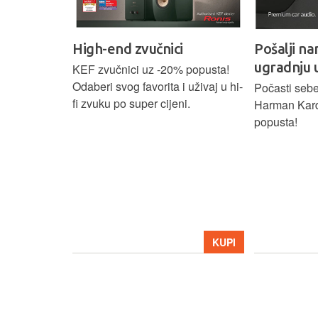
High-end zvučnici
Pošalji na
ugradnju 
našoj Hi-Fi
KEF zvučnici uz -20% popusta!
ajam i
Odaberi svog favorita i uživaj u hi-
Počasti sebe
tijih
fi zvuku po super cijeni.
Harman Kar
ova.
popusta!
KUPI
KUPI