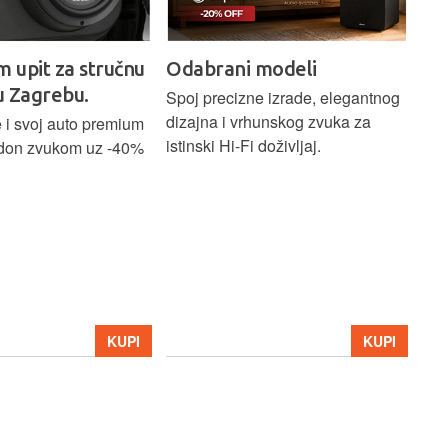
m upit za stručnu
Odabrani modeli
H
u Zagrebu.
Ci
Spoj precizne izrade, elegantnog
dizajna i vrhunskog zvuka za
 i svoj auto premium
Bež
istinski Hi-Fi doživljaj.
don zvukom uz -40%
ind
Blu
Ass
sna
upa
Hom
str
39
KUPI
KUPI