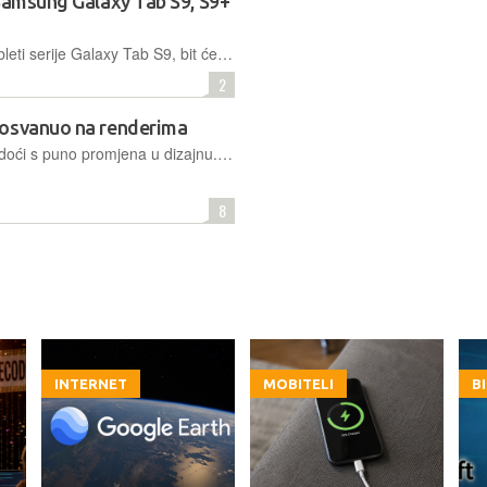
 Samsung Galaxy Tab S9, S9+
Kao što se i očekivalo, nadolazeći tableti serije Galaxy Tab S9, bit će skuplji od svojih prethodnika. Za početni Tab S9 bit će potrebno izdvojiti 929 eura, dok će početni Tab S9 Ultra koštati 1.369 eura
2
 osvanuo na renderima
Samsung Galaxy Tab S9 Ultra neće doći s puno promjena u dizajnu. Sustav kamera bit će izraženiji, kao na S23 seriji mobitela, ali ostatak bi trebao biti kao i na prošlogodišnjem modelu
8
INTERNET
MOBITELI
B