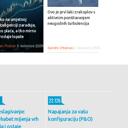
Ovo je prvi laki zrakoplov s
aktivnim poništavanjem
ko na umjetnoj
neugodnih turbulencija
nteligenciji zarađuje,
ko plaća, a tko mirno
rodaje lopate
van Podnar
2. kolovoza 2026.
Sandro Vrbanus
3. kolovoza 2026.
22.126
slagivanje:
Napajanja za vašu
habet mijenja vrh
konfiguraciju (P&O)
ja i ostaje