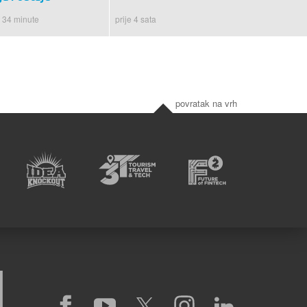
e 34 minute
prije 4 sata
povratak na vrh