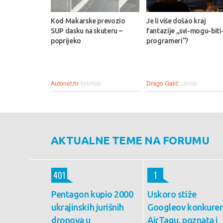
Kod Makarske prevozio
Je li više došao kraj
SUP dasku na skuteru –
fantazije „svi-mogu-biti
poprijeko
programeri“?
Autonet.hr
četvrtak
Drago Galić
utorak
AKTUALNE TEME NA FORUMU
401
1
Pentagon kupio 2000
Uskoro stiže
ukrajinskih jurišnih
Googleov konkuren
dronova u
AirTagu, poznata i