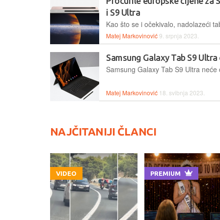
Procurile europske cijene za
i S9 Ultra
Matej Markovinović
9. srpnja 2023.
Samsung Galaxy Tab S9 Ultra
Matej Markovinović
18. svibnja 2023.
NAJČITANIJI ČLANCI
VIDEO
PREMIUM