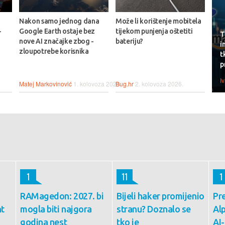
Nakon samo jednog dana
Može li korištenje mobitela
-
Google Earth ostaje bez
tijekom punjenja oštetiti
T
nove AI značajke zbog -
bateriju?
i
zloupotrebe korisnika
t
p
I
Matej Markovinović
1. kolovoza 2026.
Bug.hr
2. kolovoza 2026.
1
11
1
RAMagedon: 2027. bi
Bijeli haker promijenio
Pre
t
mogla biti najgora
stranu? Doznalo se
Alp
godina nest
tko je
AI-