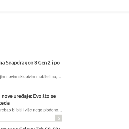
ima Snapdragon 8 Gen 2 i po
Iako su pažnju mnogih 'ukrali' sa svojim novim sklopivim mobitelima, Galaxy Z Flipom 5 i Z Foldom 5, Samsung je na Galaxy Unpackedu predstavio čak tri nova tableta
 nove uređaje: Evo što se
keda
Drugi ovogodišnji Galaxy Unpacked trebao bi biti i više nego plodonosan. Očekuje se da će Samsung predstaviti nove sklopive mobitele te novu seriju pametnih satova i tableta
5