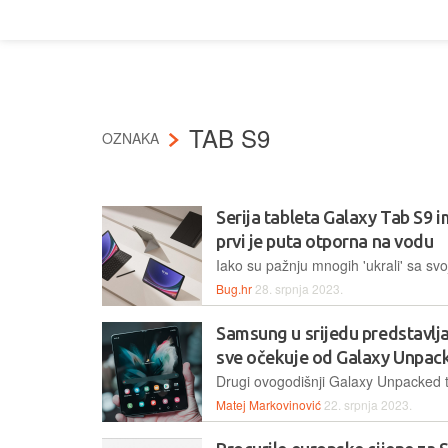
TAB S9
OZNAKA
Serija tableta Galaxy Tab S9 
prvi je puta otporna na vodu
Bug.hr
28. srpnja 2023.
Samsung u srijedu predstavlja
sve očekuje od Galaxy Unpac
Matej Markovinović
22. srpnja 2023.