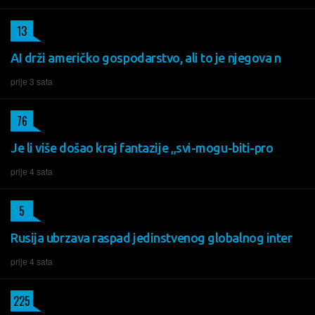
13
AI drži američko gospodarstvo, ali to je njegova n
prije 3 sata
76
Je li više došao kraj fantazije „svi-mogu-biti-pro
prije 4 sata
5
Rusija ubrzava raspad jedinstvenog globalnog inter
prije 4 sata
225