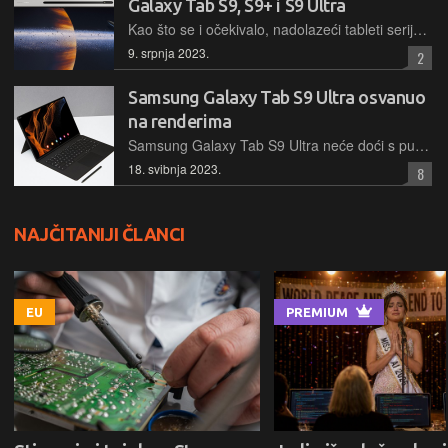
Galaxy Tab S9, S9+ i S9 Ultra
Kao što se i očekivalo, nadolazeći tableti serije Galaxy Tab S9, bit će skuplji od svojih prethodnika. Za početni Tab S9 bit će potrebno izdvojiti 929 eura, dok će početni Tab S9 Ultra koštati 1.369 eura
9. srpnja 2023.
2
Samsung Galaxy Tab S9 Ultra osvanuo
na renderima
Samsung Galaxy Tab S9 Ultra neće doći s puno promjena u dizajnu. Sustav kamera bit će izraženiji, kao na S23 seriji mobitela, ali ostatak bi trebao biti kao i na prošlogodišnjem modelu
18. svibnja 2023.
8
NAJČITANIJI ČLANCI
EU
PREMIUM