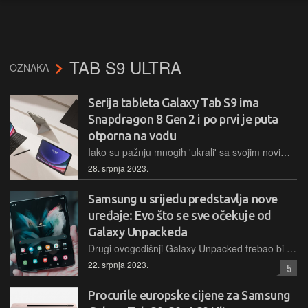
TAB S9 ULTRA
OZNAKA
Serija tableta Galaxy Tab S9 ima
Snapdragon 8 Gen 2 i po prvi je puta
otporna na vodu
Iako su pažnju mnogih 'ukrali' sa svojim novim sklopivim mobitelima, Galaxy Z Flipom 5 i Z Foldom 5, Samsung je na Galaxy Unpackedu predstavio čak tri nova tableta
28. srpnja 2023.
Samsung u srijedu predstavlja nove
uređaje: Evo što se sve očekuje od
Galaxy Unpackeda
Drugi ovogodišnji Galaxy Unpacked trebao bi biti i više nego plodonosan. Očekuje se da će Samsung predstaviti nove sklopive mobitele te novu seriju pametnih satova i tableta
22. srpnja 2023.
5
Procurile europske cijene za Samsung