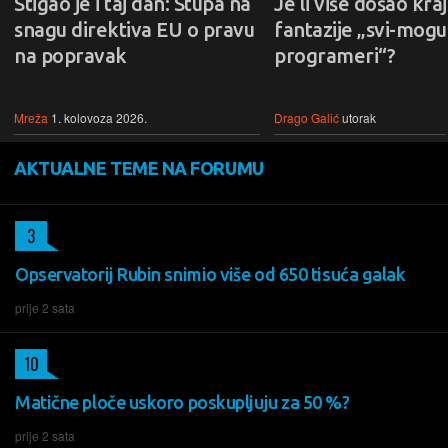
Stigao je i taj dan: Stupa na
Je li više došao kraj
snagu direktiva EU o pravu
fantazije „svi-mogu-
na popravak
programeri“?
Mreža
1. kolovoza 2026.
Drago Galić
utorak
AKTUALNE TEME NA FORUMU
3
Opservatorij Rubin snimio više od 650 tisuća galak
prije 2 sata
10
Matične ploče uskoro poskupljuju za 50 %?
prije 2 sata