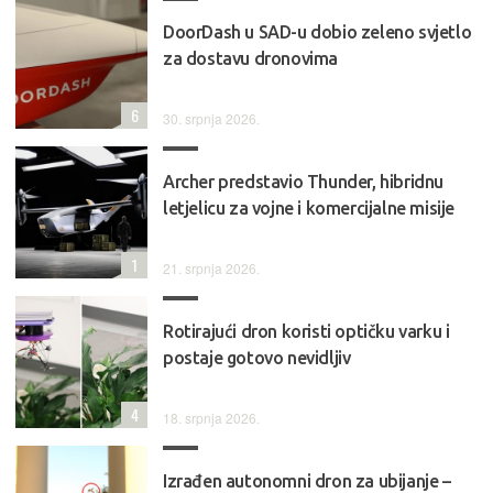
DoorDash u SAD-u dobio zeleno svjetlo
za dostavu dronovima
6
30. srpnja 2026.
Archer predstavio Thunder, hibridnu
letjelicu za vojne i komercijalne misije
1
21. srpnja 2026.
Rotirajući dron koristi optičku varku i
postaje gotovo nevidljiv
4
18. srpnja 2026.
Izrađen autonomni dron za ubijanje –