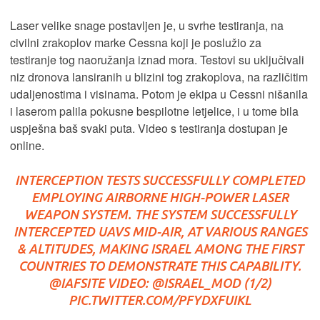
Laser velike snage postavljen je, u svrhe testiranja, na
civilni zrakoplov marke Cessna koji je poslužio za
testiranje tog naoružanja iznad mora. Testovi su uključivali
niz dronova lansiranih u blizini tog zrakoplova, na različitim
udaljenostima i visinama. Potom je ekipa u Cessni nišanila
i laserom palila pokusne bespilotne letjelice, i u tome bila
uspješna baš svaki puta. Video s testiranja dostupan je
online.
INTERCEPTION TESTS SUCCESSFULLY COMPLETED
EMPLOYING AIRBORNE HIGH-POWER LASER
WEAPON SYSTEM. THE SYSTEM SUCCESSFULLY
INTERCEPTED UAVS MID-AIR, AT VARIOUS RANGES
& ALTITUDES, MAKING ISRAEL AMONG THE FIRST
COUNTRIES TO DEMONSTRATE THIS CAPABILITY.
@IAFSITE
VIDEO:
@ISRAEL_MOD
(1/2)
PIC.TWITTER.COM/PFYDXFUIKL