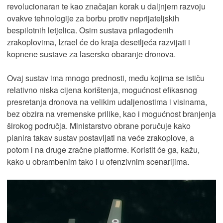
revolucionaran te kao značajan korak u daljnjem razvoju
ovakve tehnologije za borbu protiv neprijateljskih
bespilotnih letjelica. Osim sustava prilagođenih
zrakoplovima, Izrael će do kraja desetljeća razvijati i
kopnene sustave za lasersko obaranje dronova.
Ovaj sustav ima mnogo prednosti, među kojima se ističu
relativno niska cijena korištenja, mogućnost efikasnog
presretanja dronova na velikim udaljenostima i visinama,
bez obzira na vremenske prilike, kao i mogućnost branjenja
širokog područja. Ministarstvo obrane poručuje kako
planira takav sustav postavljati na veće zrakoplove, a
potom i na druge zračne platforme. Koristit će ga, kažu,
kako u obrambenim tako i u ofenzivnim scenarijima.