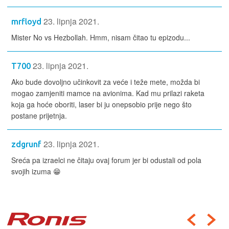
23. lipnja 2021.
mrfloyd
Mister No vs Hezbollah. Hmm, nisam čitao tu epizodu...
23. lipnja 2021.
T700
Ako bude dovoljno učinkovit za veće i teže mete, možda bi
mogao zamjeniti mamce na avionima. Kad mu prilazi raketa
koja ga hoće oboriti, laser bi ju onepsobio prije nego što
postane prijetnja.
23. lipnja 2021.
zdgrunf
Sreća pa izraelci ne čitaju ovaj forum jer bi odustali od pola
svojih izuma 😁