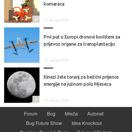
komaraca
10
16. srpnja 2026.
Prvi put u Europi dronovi korišteni za
prijevoz organa za transplantaciju
15. srpnja 2026.
Kinezi žele toranj za bežični prijenos
energije na južnom polu Mjeseca
1
13. srpnja 2026.
Forum
Bug
Mreža
Autonet
Bug Future Show
Idea Knockout