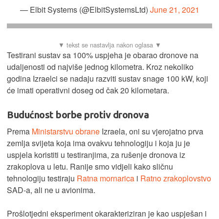
— Elbit Systems (@ElbitSystemsLtd)
June 21, 2021
Testirani sustav sa 100% uspjeha je obarao dronove na
udaljenosti od najviše jednog kilometra. Kroz nekoliko
godina Izraelci se nadaju razviti sustav snage 100 kW, koji
će imati operativni doseg od čak 20 kilometara.
Budućnost borbe protiv dronova
Prema
Ministarstvu obrane
Izraela, oni su vjerojatno prva
zemlja svijeta koja ima ovakvu tehnologiju i koja ju je
uspjela koristiti u testiranjima, za rušenje dronova iz
zrakoplova u letu. Ranije smo vidjeli kako sličnu
tehnologiju testiraju
Ratna mornarica
i
Ratno zrakoplovstvo
SAD-a, ali ne u avionima.
Prošlotjedni eksperiment okarakteriziran je kao uspješan i