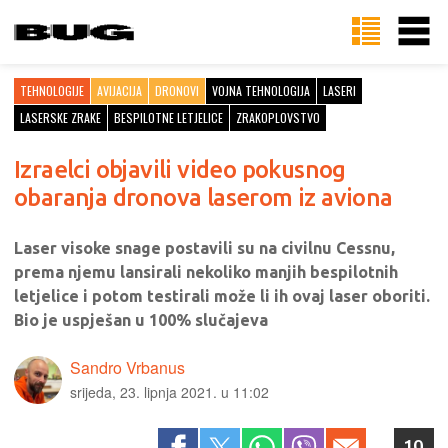
TEHNOLOGIJE
AVIJACIJA
DRONOVI
VOJNA TEHNOLOGIJA
LASERI
LASERSKE ZRAKE
BESPILOTNE LETJELICE
ZRAKOPLOVSTVO
Izraelci objavili video pokusnog
obaranja dronova laserom iz aviona
Laser visoke snage postavili su na civilnu Cessnu,
prema njemu lansirali nekoliko manjih bespilotnih
letjelice i potom testirali može li ih ovaj laser oboriti.
Bio je uspješan u 100% slučajeva
Sandro Vrbanus
srijeda, 23. lipnja 2021. u 11:02