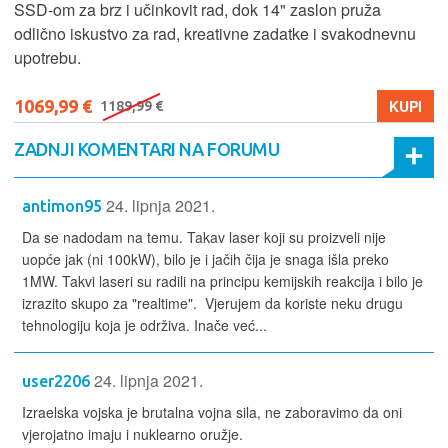
SSD‑om za brz i učinkovit rad, dok 14" zaslon pruža
odlično iskustvo za rad, kreativne zadatke i svakodnevnu
upotrebu.
1069,99 €
KUPI
1189,99 €
ZADNJI KOMENTARI NA FORUMU
24. lipnja 2021.
antimon95
Da se nadodam na temu. Takav laser koji su proizveli nije
uopće jak (ni 100kW), bilo je i jačih čija je snaga išla preko
1MW. Takvi laseri su radili na principu kemijskih reakcija i bilo je
izrazito skupo za "realtime". Vjerujem da koriste neku drugu
tehnologiju koja je održiva. Inače već...
24. lipnja 2021.
user2206
Izraelska vojska je brutalna vojna sila, ne zaboravimo da oni
vjerojatno imaju i nuklearno oružje.