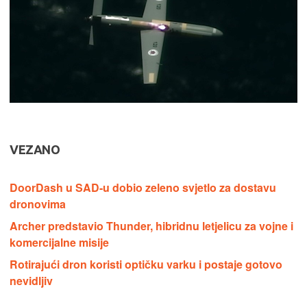
VEZANO
DoorDash u SAD-u dobio zeleno svjetlo za dostavu
dronovima
Archer predstavio Thunder, hibridnu letjelicu za vojne i
komercijalne misije
Rotirajući dron koristi optičku varku i postaje gotovo
nevidljiv