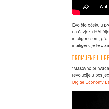
Evo što očekuju pro
na čovjeka HAI čija
inteligencijom, pro
inteligencije te di
PROMJENE U UR
"Masovno prihvaćanj
revolucije u poslje
Digital Economy L