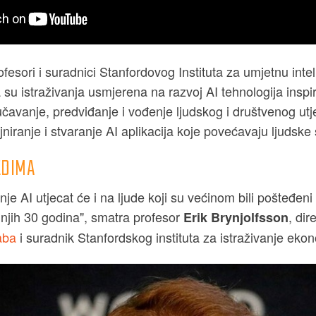
fesori i suradnici Stanfordovog Instituta za umjetnu inte
 su istraživanja usmjerena na razvoj AI tehnologija inspi
učavanje, predviđanje i vođenje ljudskog i društvenog ut
zajniranje i stvaranje AI aplikacija koje povećavaju ljudsk
EDIMA
e AI utjecat će i na ljude koji su većinom bili pošteđeni
dnjih 30 godina", smatra profesor
, dir
Erik Brynjolfsson
aba
i suradnik Stanfordskog instituta za istraživanje eko