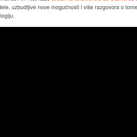
le, uzbudljive nove mogućnosti i više razgovora o tome k
logiju.