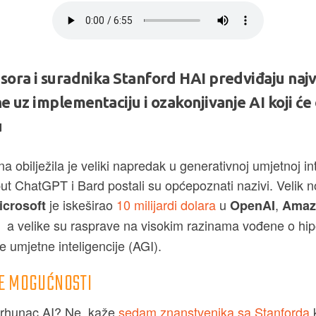
ora i suradnika Stanford HAI predviđaju najv
 uz implementaciju i ozakonjivanje AI koji će o
u
na obilježila je veliki napredak u generativnoj umjetnoj int
ut ChatGPT i Bard postali su općepoznati nazivi. Velik n
je iskeširao
10 milijardi dolara
u
,
icrosoft
OpenAI
Amaz
- a velike su rasprave na visokim razinama vođene o hip
umjetne inteligencije (AGI).
E MOGUĆNOSTI
 vrhunac AI? Ne, kaže
sedam znanstvenika sa Stanforda
k