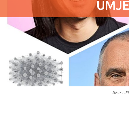
UMJET
ZAKONODA