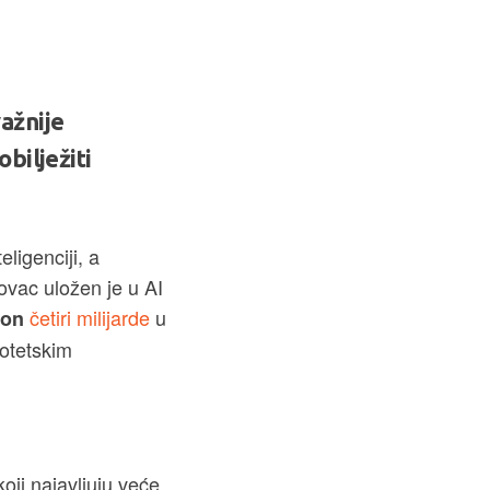
ažnije
bilježiti
eligenciji, a
ovac uložen je u AI
četiri milijarde
u
on
otetskim
oji najavljuju veće