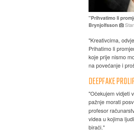
"Prihvatimo li promj
Brynjolfsson
Stan
"Kreativcima, odvjet
Prihatimo li promje
koje prije nismo mo
na povećanje i pro
DEEPFAKE PROLI
"Očekujem vidjeti 
pažnje morati posve
profesor računarstv
videa u kojima ljudi
birači."