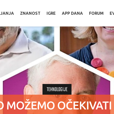
LJANJA
ZNANOST
IGRE
APP DANA
FORUM
E
TEHNOLOGIJE
O MOŽEMO OČEKIVATI ​