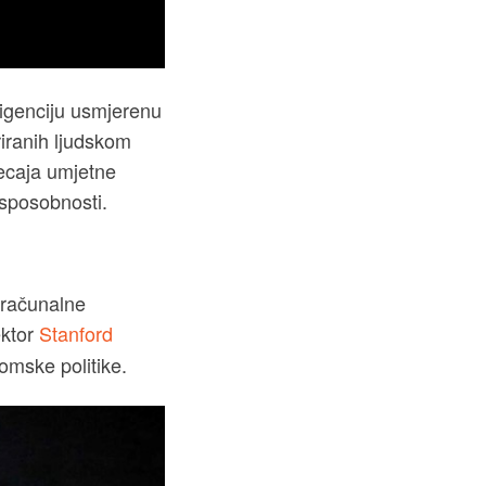
ligenciju usmjerenu
riranih ljudskom
jecaja umjetne
e sposobnosti.
 računalne
ektor
Stanford
nomske politike.