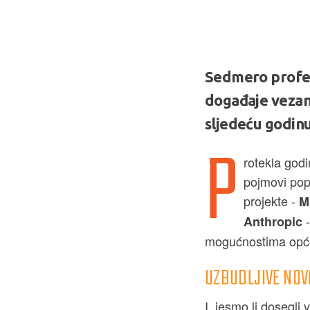
Sedmero profes
događaje vezane
sljedeću godin
P
rotekla godi
pojmovi pop
projekte -
M
Anthropic
mogućnostima opće 
UZBUDLJIVE NOV
I, jesmo li dosegli