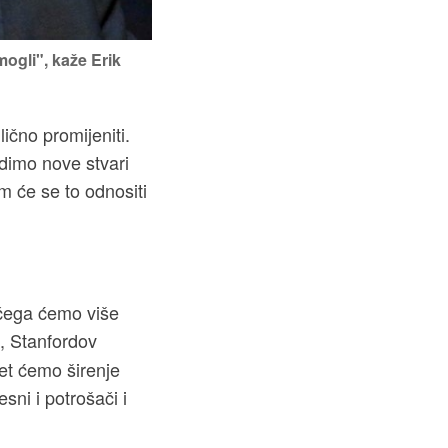
mogli", kaže Erik
lično promijeniti.
adimo nove stvari
m će se to odnositi
 čega ćemo više
, Stanfordov
jet ćemo širenje
esni i potrošači i