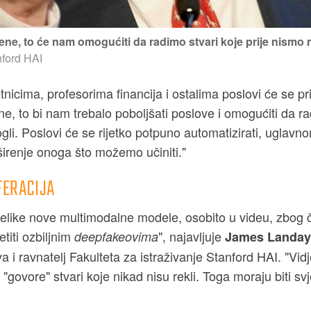
ene, to će nam omogućiti da radimo stvari koje prije nismo 
ford HAI
nicima, profesorima financija i ostalima poslovi će se pri
ne, to bi nam trebalo poboljšati poslove i omogućiti da r
gli. Poslovi će se rijetko potpuno automatizirati, uglavno
širenje onoga što možemo učiniti."
FERACIJA
velike nove multimodalne modele, osobito u videu, zbog
titi ozbiljnim
", najavljuje
deepfakeovima
James Landay
a i ravnatelj Fakulteta za istraživanje Stanford HAI. "Vid
 "govore" stvari koje nikad nisu rekli. Toga moraju biti svj