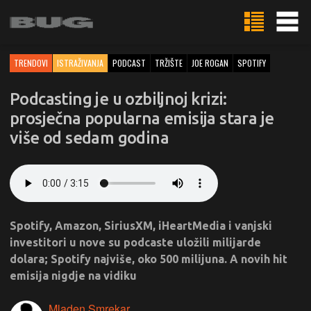
TRENDOVI
ISTRAŽIVANJA
PODCAST
TRŽIŠTE
JOE ROGAN
SPOTIFY
Podcasting je u ozbiljnoj krizi:
prosječna popularna emisija stara je
više od sedam godina
Spotify, Amazon, SiriusXM, iHeartMedia i vanjski
investitori u nove su podcaste uložili milijarde
dolara; Spotify najviše, oko 500 milijuna. A novih hit
emisija nigdje na vidiku
Mladen Smrekar