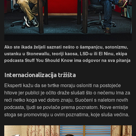
Ako ste ikada željeli saznati nešto o šampanjcu, sotonizmu,
ustanku u Stonewallu, teoriji kaosa, LSD-u ili El Ninu, ekipa
podcasta Stuff You Should Know ima odgovor na sva pitanja
Internacionalizacija tržišta
Eksperti kažu da se tvrtke moraju osloniti na postojeće
hitove jer publici je očito draže slušati što o nečemu ima za
reći netko koga već dobro znaju. Suočeni s naletom novih
podcasta, ljudi se povlače prema poznatom. Nove emisije
stoga se promoviraju u ovim poznatima, koje sluša većina.