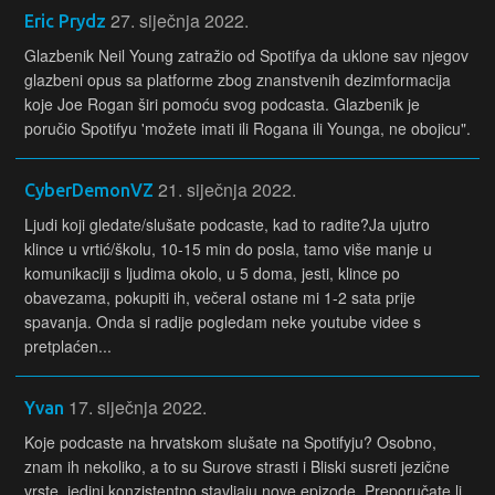
27. siječnja 2022.
Eric Prydz
Glazbenik Neil Young zatražio od Spotifya da uklone sav njegov
glazbeni opus sa platforme zbog znanstvenih dezimformacija
koje Joe Rogan širi pomoću svog podcasta. Glazbenik je
poručio Spotifyu 'možete imati ili Rogana ili Younga, ne obojicu".
21. siječnja 2022.
CyberDemonVZ
Ljudi koji gledate/slušate podcaste, kad to radite?Ja ujutro
klince u vrtić/školu, 10-15 min do posla, tamo više manje u
komunikaciji s ljudima okolo, u 5 doma, jesti, klince po
obavezama, pokupiti ih, večeraI ostane mi 1-2 sata prije
spavanja. Onda si radije pogledam neke youtube videe s
pretplaćen...
17. siječnja 2022.
Yvan
Koje podcaste na hrvatskom slušate na Spotifyju? Osobno,
znam ih nekoliko, a to su Surove strasti i Bliski susreti jezične
vrste, jedini konzistentno stavljaju nove epizode. Preporučate li