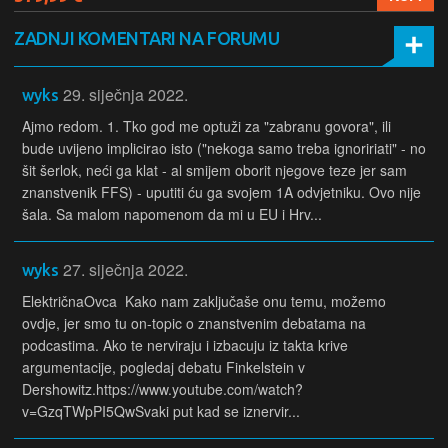
ZADNJI KOMENTARI NA FORUMU
29. siječnja 2022.
wyks
Ajmo redom. 1. Tko god me optuži za "zabranu govora", ili
bude uvijeno implicirao isto ("nekoga samo treba ignoririati" - no
šit šerlok, neći ga klat - al smijem oborit njegove teze jer sam
znanstvenik FFS) - uputiti ću ga svojem 1A odvjetniku. Ovo nije
šala. Sa malom napomenom da mi u EU i Hrv...
27. siječnja 2022.
wyks
ElektričnaOvca Kako nam zaključaše onu temu, možemo
ovdje, jer smo tu on-topic o znanstvenim debatama na
podcastima. Ako te nerviraju i izbacuju iz takta krive
argumentacije, pogledaj debatu Finkelstein v
Dershowitz.https://www.youtube.com/watch?
v=GzqTWpPI5QwSvaki put kad se iznervir...