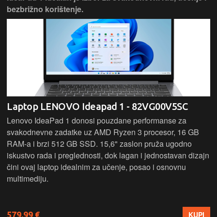
bezbrižno korištenje.
Laptop LENOVO Ideapad 1 - 82VG00V5SC
Lenovo IdeaPad 1 donosi pouzdane performanse za
svakodnevne zadatke uz AMD Ryzen 3 procesor, 16 GB
RAM-a i brzi 512 GB SSD. 15,6" zaslon pruža ugodno
iskustvo rada i preglednosti, dok lagan i jednostavan dizajn
čini ovaj laptop idealnim za učenje, posao i osnovnu
multimediju.
579,99 €
KUPI