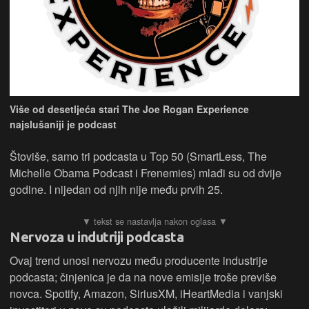
Više od desetljeća stari The Joe Rogan Experience
najslušaniji je podcast
Štoviše, samo tri podcasta u Top 50 (SmartLess, The
Michelle Obama Podcast i Frenemies) mlađi su od dvije
godine. I nijedan od njih nije među prvih 25.
Nervoza u indutriji podcasta
Ovaj trend unosi nervozu među producente industrije
podcasta; činjenica je da na nove emisije troše previše
novca. Spotify, Amazon, SiriusXM, iHeartMedia i vanjski