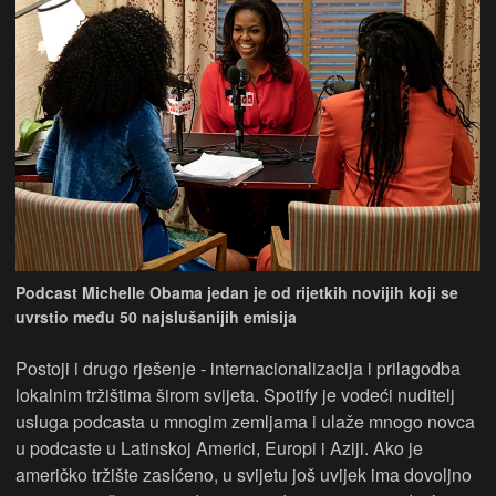
Podcast Michelle Obama jedan je od rijetkih novijih koji se
uvrstio među 50 najslušanijih emisija
Postoji i drugo rješenje - internacionalizacija i prilagodba
lokalnim tržištima širom svijeta. Spotify je vodeći nuditelj
usluga podcasta u mnogim zemljama i ulaže mnogo novca
u podcaste u Latinskoj Americi, Europi i Aziji. Ako je
američko tržište zasićeno, u svijetu još uvijek ima dovoljno