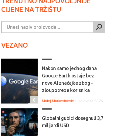
TRENUTNO NAJPOVOLJNIJE
CIJENE NA TRŽIŠTU
VEZANO
Nakon samo jednog dana
Google Earth ostaje bez
nove AI značajke zbog -
zloupotrebe korisnika
6
Matej Markovinović
1. kolovoza 2026.
Globalni gubici dosegnuli 3,7
milijardi USD