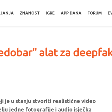
LJANJA
ZNANOST
IGRE
APP DANA
FORUM
E
edobar" alat za deepfak
 je u stanju stvoriti realistične video
lju jedne fotografije i audio isječka