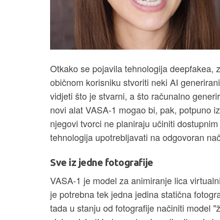
Otkako se pojavila tehnologija deepfakea, z
običnom korisniku stvoriti neki AI generiran
vidjeti što je stvarni, a što računalno gener
novi alat VASA-1 mogao bi, pak, potpuno izb
njegovi tvorci ne planiraju učiniti dostupnim
tehnologija upotrebljavati na odgovoran nač
Sve iz jedne fotografije
VASA-1 je model za animiranje lica virtualni
je potrebna tek jedna jedina statična fotogra
tada u stanju od fotografije načiniti model "