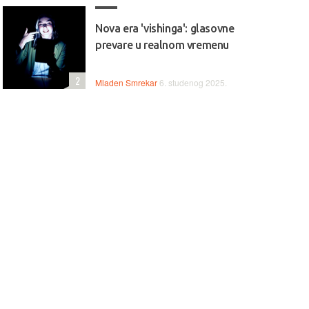
Nova era 'vishinga': glasovne
prevare u realnom vremenu
2
Mladen Smrekar
6. studenog 2025.