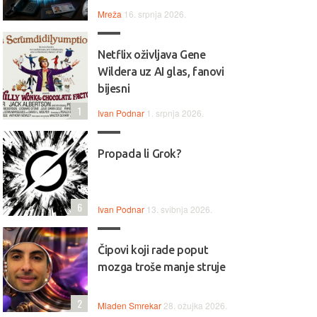
Mreža
16. srpnja 2026.
Netflix oživljava Gene
Wildera uz AI glas, fanovi
bijesni
1
Ivan Podnar
1. srpnja 2026.
Propada li Grok?
6
Ivan Podnar
13. svibnja 2026.
Čipovi koji rade poput
mozga troše manje struje
2
Mladen Smrekar
28. ožujka 2026.