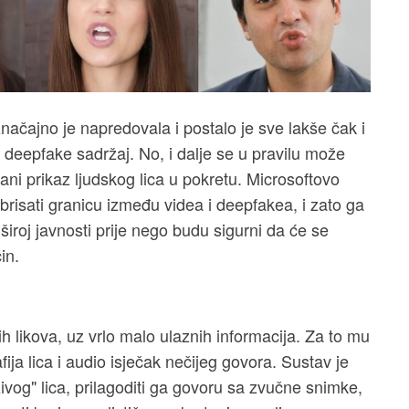
načajno je napredovala i postalo je sve lakše čak i
i deepfake sadržaj. No, i dalje se u pravilu može
irani prikaz ljudskog lica u pokretu. Microsoftovo
risati granicu između videa i deepfakea, i zato ga
 široj javnosti prije nego budu sigurni da će se
in.
h likova, uz vrlo malo ulaznih informacija. Za to mu
fija lica i audio isječak nečijeg govora. Sustav je
živog" lica, prilagoditi ga govoru sa zvučne snimke,