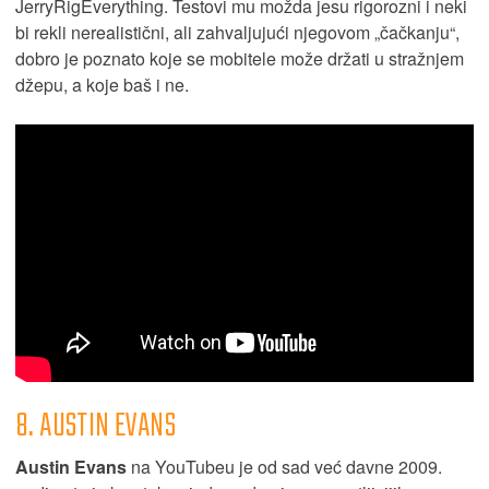
JerryRigEverything. Testovi mu možda jesu rigorozni i neki
bi rekli nerealistični, ali zahvaljujući njegovom „čačkanju“,
dobro je poznato koje se mobitele može držati u stražnjem
džepu, a koje baš i ne.
8. AUSTIN EVANS
Austin Evans
na YouTubeu je od sad već davne 2009.