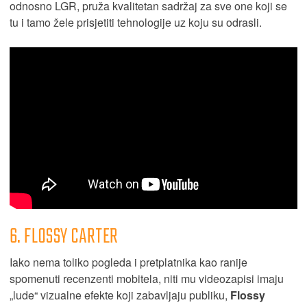
odnosno LGR, pruža kvalitetan sadržaj za sve one koji se
tu i tamo žele prisjetiti tehnologije uz koju su odrasli.
6. FLOSSY CARTER
Iako nema toliko pogleda i pretplatnika kao ranije
spomenuti recenzenti mobitela, niti mu videozapisi imaju
„lude“ vizualne efekte koji zabavljaju publiku,
Flossy