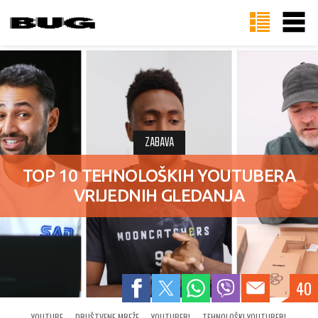
ZABAVA
TOP 10 TEHNOLOŠKIH YOUTUBERA
VRIJEDNIH GLEDANJA
40
YOUTUBE
DRUŠTVENE MREŽE
YOUTUBERI
TEHNOLOŠKI YOUTUBERI