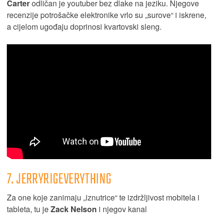
Carter
odličan je youtuber bez dlake na jeziku. Njegove
recenzije potrošačke elektronike vrlo su „surove“ i iskrene,
a cijelom ugođaju doprinosi kvartovski sleng.
7. JERRYRIGEVERYTHING
Za one koje zanimaju „iznutrice“ te izdržljivost mobitela i
tableta, tu je
Zack Nelson
i njegov kanal