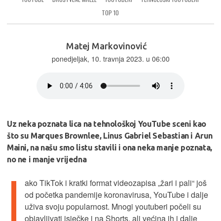
TOP 10
Matej Markovinović
ponedjeljak, 10. travnja 2023. u 06:00
Uz neka poznata lica na tehnološkoj YouTube sceni kao
što su Marques Brownlee, Linus Gabriel Sebastian i Arun
Maini, na našu smo listu stavili i ona neka manje poznata,
no ne i manje vrijedna
I
ako TikTok i kratki format videozapisa „žari i pali“ još
od početka pandemije koronavirusa, YouTube i dalje
uživa svoju popularnost. Mnogi youtuberi počeli su
objavljivati isječke i na Shorts, ali većina ih i dalje