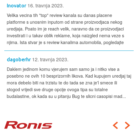
16. travnja 2023.
Inovator
Velika vecina tih "top" review kanala su danas placene
platforme s unosnim inputom od strane proizvodjaca nekog
uredjaja. Poato im je reach velik, naravno da ce proizvodjaci
investirati i u takav oblik reklame, koja naizgled nema veze s
njima. Ista stvar je s review kanalima automobila, pogledajte
12. travnja 2023.
dagoberhr
Daklem jedinom komu vjerujem sam samo ja i nitko vise a
posebno ne ovih 10 besprizornih likova. Kad kupujem uredjaj taj
mora debelo biti na trzistu te do tada se zna je'l smece ili
stogod vrijedi sve druge opcije ovoga tipa su totalne
budalastine, ok kada su u pitanju Bug te slicni casopisi mad...