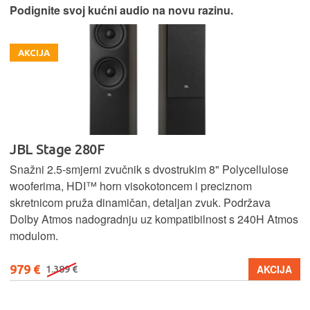
Podignite svoj kućni audio na novu razinu.
AKCIJA
JBL Stage 280F
Snažni 2.5-smjerni zvučnik s dvostrukim 8" Polycellulose
wooferima, HDI™ horn visokotoncem i preciznom
skretnicom pruža dinamičan, detaljan zvuk. Podržava
Dolby Atmos nadogradnju uz kompatibilnost s 240H Atmos
modulom.
979 €
AKCIJA
1.389 €