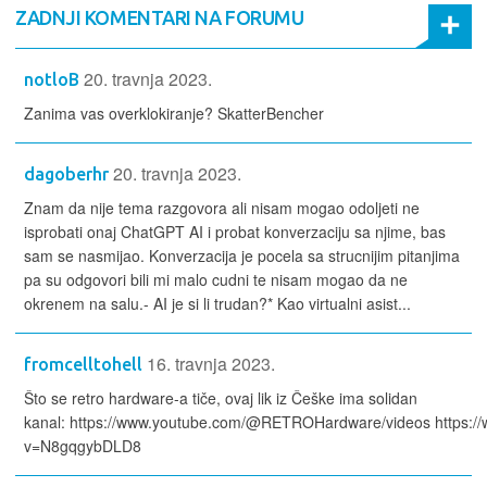
ZADNJI KOMENTARI NA FORUMU
20. travnja 2023.
notloB
Zanima vas overklokiranje? SkatterBencher
20. travnja 2023.
dagoberhr
Znam da nije tema razgovora ali nisam mogao odoljeti ne
isprobati onaj ChatGPT AI i probat konverzaciju sa njime, bas
sam se nasmijao. Konverzacija je pocela sa strucnijim pitanjima
pa su odgovori bili mi malo cudni te nisam mogao da ne
okrenem na salu.- AI je si li trudan?* Kao virtualni asist...
16. travnja 2023.
fromcelltohell
Što se retro hardware-a tiče, ovaj lik iz Češke ima solidan
kanal: https://www.youtube.com/@RETROHardware/videos https:/
v=N8gqgybDLD8