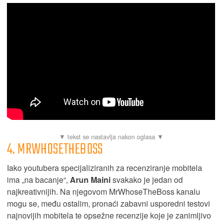
4. MRWHOSETHEBOSS
Iako youtubera specijaliziranih za recenziranje mobitela
ima „na bacanje“,
Arun Maini
svakako je jedan od
najkreativnijih. Na njegovom MrWhoseTheBoss kanalu
mogu se, među ostalim, pronaći zabavni usporedni testovi
najnovijih mobitela te opsežne recenzije koje je zanimljivo