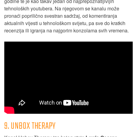
godine te je kao takav jedan od najprepoznatljivijih
tehnoloških youtubera. Na njegovom se kanalu može
pronaći poprilično svestran sadržaj, od komentiranja
aktualnih vijesti u tehnološkom svijetu, pa sve do kratkih
recenzija ili igranja na najgorim konzolama svih vremena.
9. UNBOX THERAPY