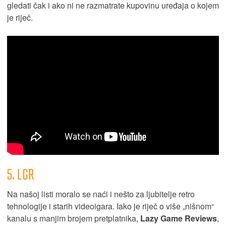
gledati čak i ako ni ne razmatrate kupovinu uređaja o kojem
je riječ.
5. LGR
Na našoj listi moralo se naći i nešto za ljubitelje retro
tehnologije i starih videoigara. Iako je riječ o više „nišnom“
kanalu s manjim brojem pretplatnika,
Lazy Game Reviews
,