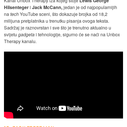
Kanal Unbox Therapy iza kojeg stoje
Lewis George
Hilsenteger
i
Jack McCann,
jedan je od najpopularnijih
na
tech
YouTube sceni, što dokazuje brojka od 18,2
milijuna pretplatnika u trenutku pisanja ovoga teksta.
Sadržaj je raznovrstan i sve što je trenutno aktualno u
svijetu
gadgeta
i tehnologije, sigurno će se naći na Unbox
Therapy kanalu.