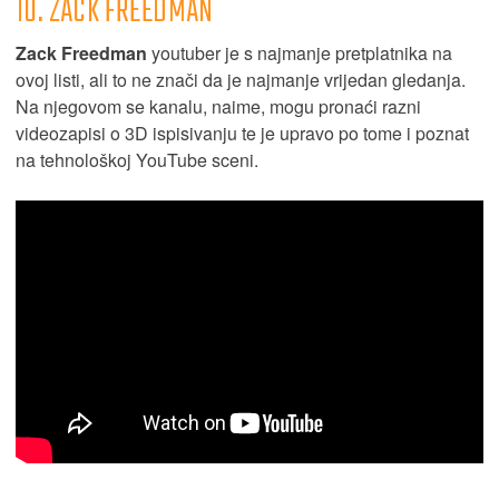
10. ZACK FREEDMAN
Zack Freedman
youtuber je s najmanje pretplatnika na
ovoj listi, ali to ne znači da je najmanje vrijedan gledanja.
Na njegovom se kanalu, naime, mogu pronaći razni
videozapisi o 3D ispisivanju te je upravo po tome i poznat
na tehnološkoj YouTube sceni.