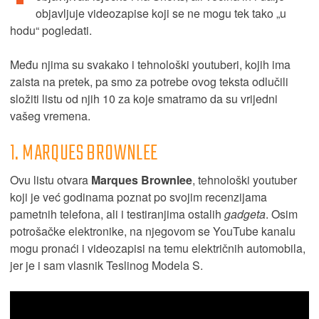
objavljuje videozapise koji se ne mogu tek tako „u
hodu“ pogledati.
Među njima su svakako i tehnološki youtuberi, kojih ima
zaista na pretek, pa smo za potrebe ovog teksta odlučili
složiti listu od njih 10 za koje smatramo da su vrijedni
vašeg vremena.
1. MARQUES BROWNLEE
Ovu listu otvara
Marques Brownlee
, tehnološki youtuber
koji je već godinama poznat po svojim recenzijama
pametnih telefona, ali i testiranjima ostalih
gadgeta
. Osim
potrošačke elektronike, na njegovom se YouTube kanalu
mogu pronaći i videozapisi na temu električnih automobila,
jer je i sam vlasnik Teslinog Modela S.