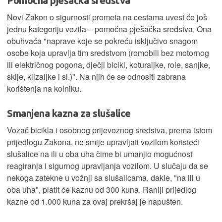
Pomoćna pješačka sredstva
Novi Zakon o sigurnosti prometa na cestama uvest će još
jednu kategoriju vozila – pomoćna pješačka sredstva. Ona
obuhvaća "naprave koje se pokreću isključivo snagom
osobe koja upravlja tim sredstvom (romobili bez motornog
ili električnog pogona, dječji bicikl, koturaljke, role, sanjke,
skije, klizaljke i sl.)". Na njih će se odnositi zabrana
korištenja na kolniku.
Smanjena kazna za slušalice
Vozač bicikla i osobnog prijevoznog sredstva, prema istom
prijedlogu Zakona, ne smije upravljati vozilom koristeći
slušalice na ili u oba uha čime bi umanjio mogućnost
reagiranja i sigurnog upravljanja vozilom. U slučaju da se
nekoga zatekne u vožnji sa slušalicama, dakle, "na ili u
oba uha", platit će kaznu od 300 kuna. Raniji prijedlog
kazne od 1.000 kuna za ovaj prekršaj je napušten.