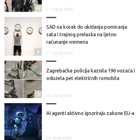
49
17. srpnja 2026.
SAD na korak do ukidanja pomicanja
sata i trajnog prelaska na ljetno
računanje vremena
8
17. srpnja 2026.
Zagrebačka policija kaznila 196 vozača i
oduzela pet električnih romobila
3
10. srpnja 2026.
AI agenti aktivno ignoriraju zakone EU-a
23. lipnja 2026.