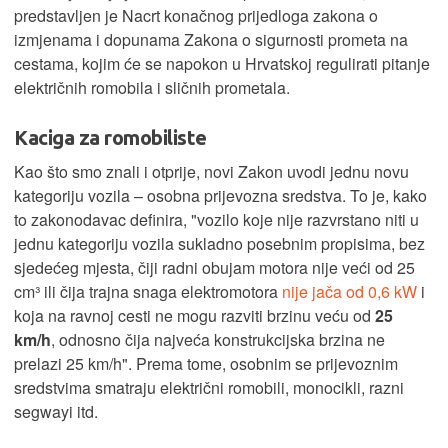
predstavljen je Nacrt konačnog prijedloga zakona o
izmjenama i dopunama Zakona o sigurnosti prometa na
cestama, kojim će se napokon u Hrvatskoj regulirati pitanje
električnih romobila i sličnih prometala.
Kaciga za romobiliste
Kao što smo znali i otprije, novi Zakon uvodi jednu novu
kategoriju vozila – osobna prijevozna sredstva. To je, kako
to zakonodavac definira, "vozilo koje nije razvrstano niti u
jednu kategoriju vozila sukladno posebnim propisima, bez
sjedećeg mjesta, čiji radni obujam motora nije veći od 25
cm³ ili čija trajna snaga elektromotora
nije jača od 0,6 kW
i
koja na ravnoj cesti ne mogu razviti brzinu veću od
25
km/h
, odnosno čija najveća konstrukcijska brzina ne
prelazi 25 km/h". Prema tome, osobnim se prijevoznim
sredstvima smatraju električni romobili, monocikli, razni
segwayi itd.