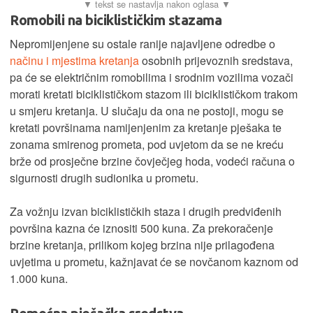
Romobili na biciklističkim stazama
Nepromijenjene su ostale ranije najavljene odredbe o
načinu i mjestima kretanja
osobnih prijevoznih sredstava,
pa će se električnim romobilima i srodnim vozilima vozači
morati kretati biciklističkom stazom ili biciklističkom trakom
u smjeru kretanja. U slučaju da ona ne postoji, mogu se
kretati površinama namijenjenim za kretanje pješaka te
zonama smirenog prometa, pod uvjetom da se ne kreću
brže od prosječne brzine čovječjeg hoda, vodeći računa o
sigurnosti drugih sudionika u prometu.
Za vožnju izvan biciklističkih staza i drugih predviđenih
površina kazna će iznositi 500 kuna. Za prekoračenje
brzine kretanja, prilikom kojeg brzina nije prilagođena
uvjetima u prometu, kažnjavat će se novčanom kaznom od
1.000 kuna.