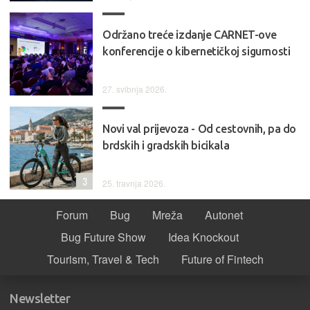
Održano treće izdanje CARNET-ove
konferencije o kibernetičkoj sigurnosti
27. svibnja 2026.
Novi val prijevoza - Od cestovnih, pa do
brdskih i gradskih bicikala
3
25. travnja 2026.
Forum
Bug
Mreža
Autonet
Bug Future Show
Idea Knockout
Tourism, Travel & Tech
Future of Fintech
Newsletter