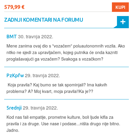
579,99 €
KUPI
ZADNJI KOMENTARI NA FORUMU
30. travnja 2022.
BMT
Mene zanima ovaj dio s "vozačem" poluautonomnih vozila. Ako
nitko ne sjedi za upravljačem, kojeg putnika će onda kazniti
proglašavajući ga vozačem? Svakoga s vozačkom?
29. travnja 2022.
PzKpfw
Koja pravila? Kaj bumo se tak spominjali? Ima kakvih
problema? A? Moj kvart, moja pravila!!Ka je??
29. travnja 2022.
Srednji
Kod nas fali empatije, prometne kulture, boli ljude kifla za
pravila i za druge. Use nase i podase...ništa drugo nije bitno.
Jadno.