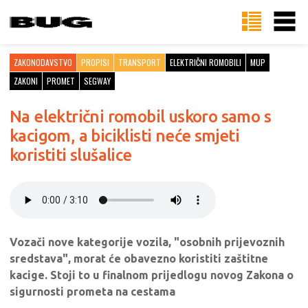
ZAKONODAVSTVO
PROPISI
TRANSPORT
ELEKTRIČNI ROMOBILI
MUP
ZAKONI
PROMET
SEGWAY
Na električni romobil uskoro samo s
kacigom, a biciklisti neće smjeti
koristiti slušalice
Vozači nove kategorije vozila, "osobnih prijevoznih
sredstava", morat će obavezno koristiti zaštitne
kacige. Stoji to u finalnom prijedlogu novog Zakona o
sigurnosti prometa na cestama