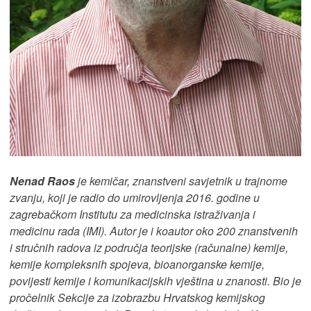
Nenad Raos
je kemičar, znanstveni savjetnik u trajnome
zvanju, koji je radio do umirovljenja 2016. godine u
zagrebačkom Institutu za medicinska istraživanja i
medicinu rada (IMI). Autor je i koautor oko 200 znanstvenih
i stručnih radova iz područja teorijske (računalne) kemije,
kemije kompleksnih spojeva, bioanorganske kemije,
povijesti kemije i komunikacijskih vještina u znanosti. Bio je
pročelnik Sekcije za izobrazbu Hrvatskog kemijskog