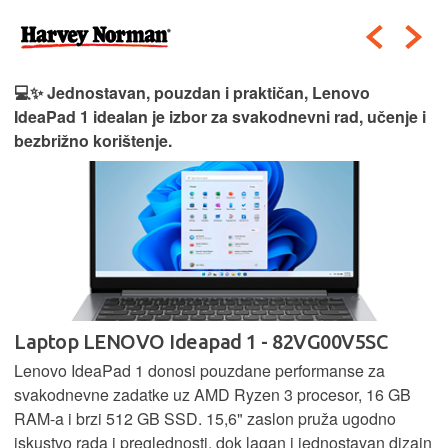
💻✨ Jednostavan, pouzdan i praktičan, Lenovo
IdeaPad 1 idealan je izbor za svakodnevni rad, učenje i
bezbrižno korištenje.
Laptop LENOVO Ideapad 1 - 82VG00V5SC
Lenovo IdeaPad 1 donosi pouzdane performanse za
svakodnevne zadatke uz AMD Ryzen 3 procesor, 16 GB
RAM-a i brzi 512 GB SSD. 15,6" zaslon pruža ugodno
iskustvo rada i preglednosti, dok lagan i jednostavan dizajn