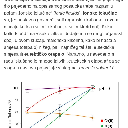
što prijeđemo na opis samog postupka treba razjasniti
pojam „ionske tekućine“ (
ionic liquids
).
Ionske tekućine
su, jednostavno govoreći, soli organskih kationa, u ovom
slučaju kolina (kolin je kation, a kolin-klorid sol). Kako
kolin-klorid ima visoko talište, dodaje mu se drugi organski
spoj, u ovom slučaju malonska kiselina, kako bi nastala
smjesa (otapalo) nižeg, pa i najnižeg tališta, eutektička
smjesa ili
eutektičko otapalo
. Naravno, u navedenom
radu iskušano je mnogo takvih „eutektičkih otapala“ pa se
stoga u naslovu pojavljuje sintagma „
eutectic solvents
“.