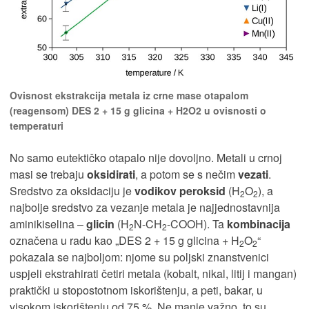
Ovisnost ekstrakcija metala iz crne mase otapalom
(reagensom) DES 2 + 15 g glicina + H2O2 u ovisnosti o
temperaturi
No samo eutektičko otapalo nije dovoljno. Metali u crnoj
masi se trebaju
oksidirati
, a potom se s nečim
vezati
.
Sredstvo za oksidaciju je
vodikov peroksid
(H
O
), a
2
2
najbolje sredstvo za vezanje metala je najjednostavnija
aminikiselina –
glicin
(H
N-CH
-COOH). Ta
kombinacija
2
2
označena u radu kao „DES 2 + 15 g glicina + H
O
“
2
2
pokazala se najboljom: njome su poljski znanstvenici
uspjeli ekstrahirati četiri metala (kobalt, nikal, litij i mangan)
praktički u stopostotnom iskorištenju, a peti, bakar, u
visokom iskorištenju od 75 %. Ne manje važno, to su