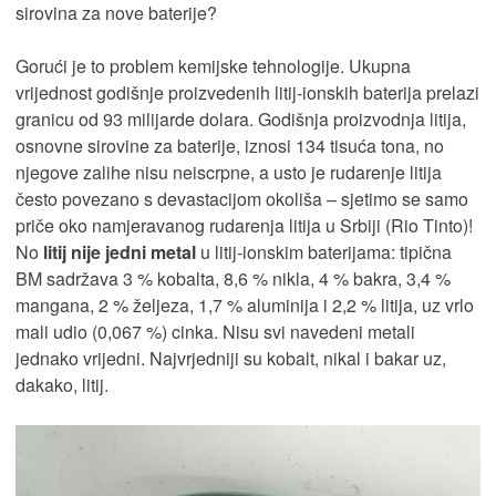
sirovina za nove baterije?
Gorući je to problem kemijske tehnologije. Ukupna
vrijednost godišnje proizvedenih litij-ionskih baterija prelazi
granicu od 93 milijarde dolara. Godišnja proizvodnja litija,
osnovne sirovine za baterije, iznosi 134 tisuća tona, no
njegove zalihe nisu neiscrpne, a usto je rudarenje litija
često povezano s devastacijom okoliša – sjetimo se samo
priče oko namjeravanog rudarenja litija u Srbiji (Rio Tinto)!
No
litij nije jedni metal
u litij-ionskim baterijama: tipična
BM sadržava 3 % kobalta, 8,6 % nikla, 4 % bakra, 3,4 %
mangana, 2 % željeza, 1,7 % aluminija i 2,2 % litija, uz vrlo
mali udio (0,067 %) cinka. Nisu svi navedeni metali
jednako vrijedni. Najvrjedniji su kobalt, nikal i bakar uz,
dakako, litij.