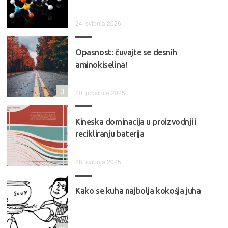
24. svibnja 2026.
Opasnost: čuvajte se desnih
aminokiselina!
3
20. prosinca 2025.
Kineska dominacija u proizvodnji i
recikliranju baterija
28. svibnja 2025.
Kako se kuha najbolja kokošja juha