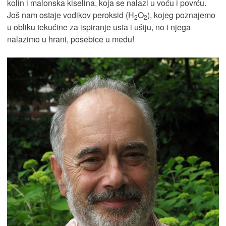
kolin i malonska kiselina, koja se nalazi u voću i povrću.
Još nam ostaje vodikov peroksid (H
O
), kojeg poznajemo
2
2
u obliku tekućine za ispiranje usta i ušiju, no i njega
nalazimo u hrani, posebice u medu!