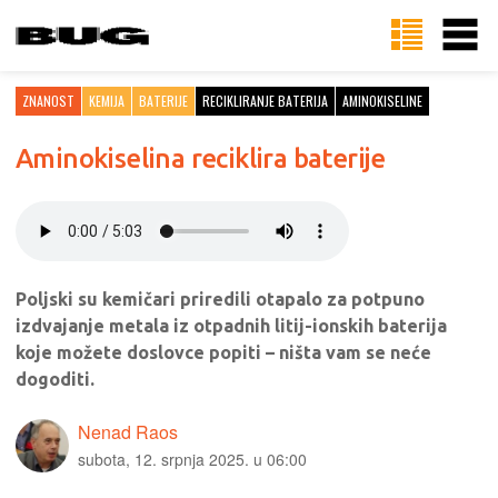
ZNANOST
KEMIJA
BATERIJE
RECIKLIRANJE BATERIJA
AMINOKISELINE
Aminokiselina reciklira baterije
Poljski su kemičari priredili otapalo za potpuno
izdvajanje metala iz otpadnih litij-ionskih baterija
koje možete doslovce popiti – ništa vam se neće
dogoditi.
Nenad Raos
subota, 12. srpnja 2025. u 06:00