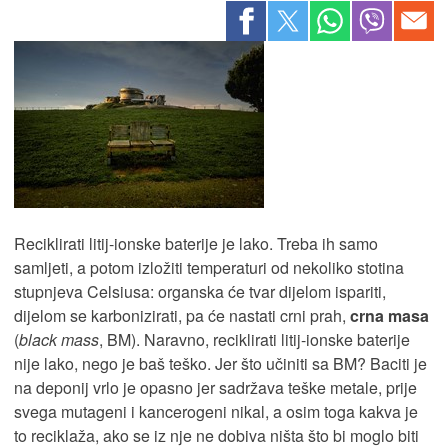
Reciklirati litij-ionske baterije je lako. Treba ih samo
samljeti, a potom izložiti temperaturi od nekoliko stotina
stupnjeva Celsiusa: organska će tvar dijelom ispariti,
dijelom se karbonizirati, pa će nastati crni prah,
crna masa
(
black mass
, BM). Naravno, reciklirati litij-ionske baterije
nije lako, nego je baš teško. Jer što učiniti sa BM? Baciti je
na deponij vrlo je opasno jer sadržava teške metale, prije
svega mutageni i kancerogeni nikal, a osim toga kakva je
to reciklaža, ako se iz nje ne dobiva ništa što bi moglo biti