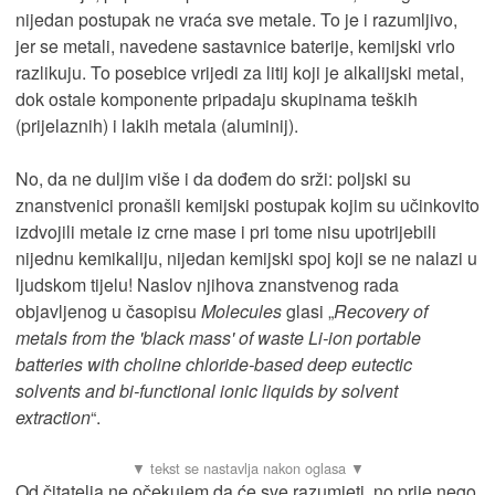
nijedan postupak ne vraća sve metale. To je i razumljivo,
jer se metali, navedene sastavnice baterije, kemijski vrlo
razlikuju. To posebice vrijedi za litij koji je alkalijski metal,
dok ostale komponente pripadaju skupinama teških
(prijelaznih) i lakih metala (aluminij).
No, da ne duljim više i da dođem do srži: poljski su
znanstvenici pronašli kemijski postupak kojim su učinkovito
izdvojili metale iz crne mase i pri tome nisu upotrijebili
nijednu kemikaliju, nijedan kemijski spoj koji se ne nalazi u
ljudskom tijelu! Naslov njihova znanstvenog rada
objavljenog u časopisu
Molecules
glasi „
Recovery of
metals from the 'black mass' of waste Li-ion portable
batteries with choline chloride-based deep eutectic
solvents and bi-functional ionic liquids by solvent
extraction
“.
Od čitatelja ne očekujem da će sve razumjeti, no prije nego