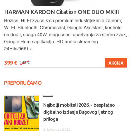
HARMAN KARDON Citation ONE DUO MKIII
Bežicni Hi-Fi zvucnik sa premium industrijskim dizajnom,
Wi-Fi, Bluetooth, Chromecast, Google Assistant, kontrole
na dodir, snaga 40W, mogucnost uparivanja za stereo zvuk,
Google Home aplikacija, HD audio streaming
24Bits/96Khz.
399 €
AKCIJA
448 €
PREPORUČAMO
Najbolji mobiteli 2026. - besplatno
digitalno izdanje Bugovog ljetnog
priloga
2. kolovoza 2026.