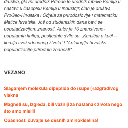
društva, glavni urednik Prirode te urednik rubrike Kemija u
nastavi u časopisu Kemija u industriji; član je društva
ProGeo-Hrvatska i Odjela za prirodoslovlje i matematiku
Matice hrvatske. Još od studentskih dana bavi se
popularizacijom znanosti. Autor je 16 znanstveno-
popularnih knjiga, posljednje dvije su „Kemičar u kući –
kemija svakodnevnog života“ i "Antologija hrvatske
popularizacije prirodnih znanosti".
VEZANO
Slaganjem molekula dipeptida do (super)razgradivog
vlakna
Magneti su, izgleda, bili važniji za nastanak života nego
što smo mislili
Opasnost: čuvajte se desnih aminokiselina!