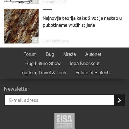
23
8. ožujka 2025.
Najnovija teorija kaže: život je nastao u
pukotinama vrućih stijena
12
7. prosinca 2024.
Forum
Bug
Mreža
Autonet
Bug Future Show
Idea Knockout
Tourism, Travel & Tech
Future of Fintech
Newsletter