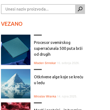
VEZANO
Procesor svemirskog
superračunala 500 puta brži
od drugih
Mladen Smrekar
16. svibnja 2026.
Otkrivene alge koje se kreću
u ledu
Miroslav Wranka
14. rujna 2025.