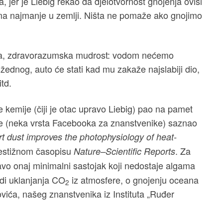
 jer je Liebig rekao da djelotvornost gnojenja ovisi
ima najmanje u zemlji. Ništa ne pomaže ako gnojimo
obična, zdravorazumska mudrost: vodom nećemo
žednog, auto će stati kad mu zakaže najslabiji dio,
itd.
ne kemije (čiji je otac upravo Liebig) pao na pamet
(neka vrsta Facebooka za znanstvenike) saznao
t dust improves the photophysiology of heat-
prestižnom časopisu
. Za
Nature–Scientific Reports
ravo onaj minimalni sastojak koji nedostaje algama
adi uklanjanja CO
iz atmosfere, o gnojenju oceana
2
vića, našeg znanstvenika iz Instituta „Ruđer