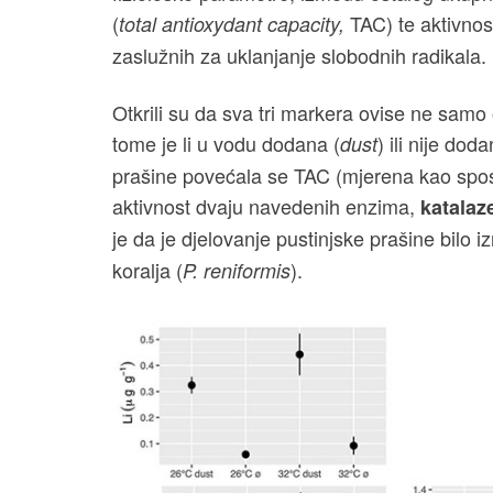
(
TAC) te aktivnos
total antioxydant capacity,
zaslužnih za uklanjanje slobodnih radikala. 
Otkrili su da sva tri markera ovise ne samo o
tome je li u vodu dodana (
) ili nije do
dust
prašine povećala se TAC (mjerena kao spo
aktivnost dvaju navedenih enzima,
katalaz
je da je djelovanje pustinjske prašine bilo i
koralja (
).
P. reniformis