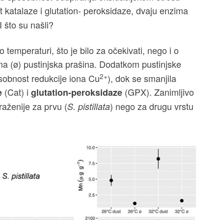
t katalaze i glutation- peroksidaze, dvaju enzima
I što su našli?
 temperaturi, što je bilo za očekivati, nego i o
dana (ø) pustinjska prašina. Dodatkom pustinjske
2+
sobnost redukcije iona Cu
), dok se smanjila
(Cat) i
(GPX). Zanimljivo
e
glutation-peroksidaze
zraženije za prvu (
) nego za drugu vrstu
S.
pistillata