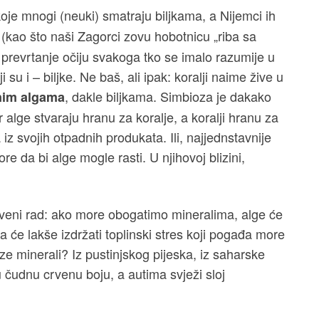
oje mnogi (neuki) smatraju biljkama, a Nijemci ih
 (kao što naši Zagorci zovu hobotnicu „riba sa
 prevrtanje očiju svakoga tko se imalo razumije u
su i – biljke. Ne baš, ali ipak: koralji naime žive u
, dakle biljkama. Simbioza je dakako
čnim algama
alge stvaraju hranu za koralje, a koralji hranu za
z svojih otpadnih produkata. Ili, najjednstavnije
re da bi alge mogle rasti. U njihovoj blizini,
tveni rad: ako more obogatimo mineralima, alge će
oga će lakše izdržati toplinski stres koji pogađa more
ze minerali? Iz pustinjskog pijeska, iz saharske
u čudnu crvenu boju, a autima svježi sloj