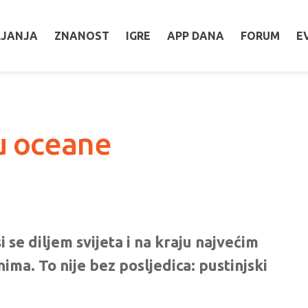
LJANJA
ZNANOST
IGRE
APP DANA
FORUM
E
u oceane
i se diljem svijeta i na kraju najvećim
ima. To nije bez posljedica: pustinjski