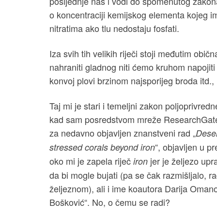
posljednje nas i vodi do spomenutog zakona,
o koncentraciji kemijskog elementa kojeg 
nitratima ako tlu nedostaju fosfati.
Iza svih tih velikih riječi stoji međutim 
nahraniti gladnog niti ćemo kruhom napojiti 
konvoj plovi brzinom najsporijeg broda itd., 
Taj mi je stari i temeljni zakon poljoprivred
kad sam posredstvom mreže ResearchGate 
za nedavno objavljen znanstveni rad „
Deser
“, objavljen u 
stressed corals beyond iron
oko mi je zapela riječ
jer je željezo up
iron
da bi mogle bujati (pa se čak razmišljalo, r
željeznom), ali i ime koautora Darija Omano
Bošković“. No, o čemu se radi?