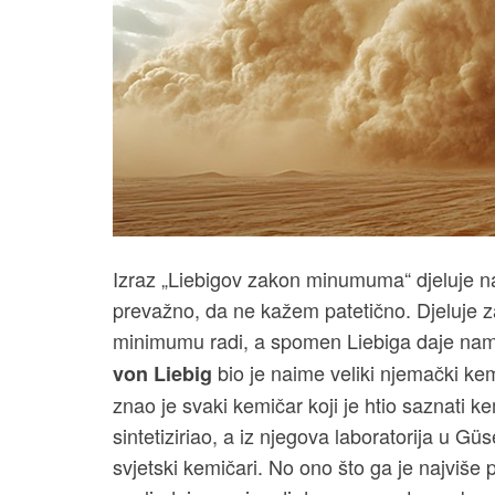
Izraz „Liebigov zakon minumuma“ djeluje n
prevažno, da ne kažem patetično. Djeluje 
minimumu radi, a spomen Liebiga daje nam n
bio je naime veliki njemački ke
von Liebig
znao je svaki kemičar koji je htio saznati ke
sintetiziriao, a iz njegova laboratorija u Gü
svjetski kemičari. No ono što ga je najviše 