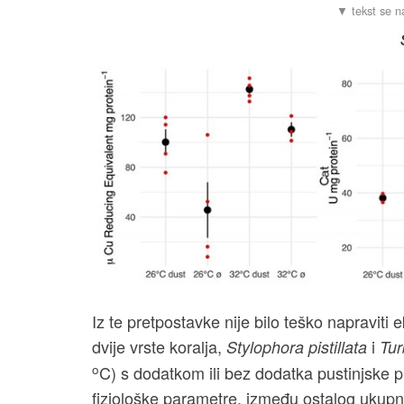
Iz te pretpostavke nije bilo teško napraviti 
dvije vrste koralja,
i
Stylophora pistillata
Tur
o
C) s dodatkom ili bez dodatka pustinjske 
fiziološke parametre, između ostalog ukup