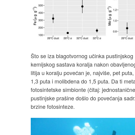
Što se iza blagotvornog učinka pustinjskog pi
kemijskog sastava koralja nakon obavljeno
litija u koralju povećan je, najviše, pet put
1,3 puta i molibdena do 1,5 puta. Da ti meta
fotosintetske simbionte (čitaj: jednostanič
pustinjske prašine došlo do povećanja sadrža
brzine fotosinteze.