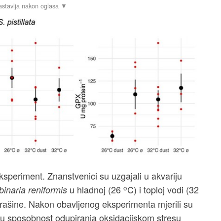
eksperiment. Znanstvenici su uzgajali u akvariju
o
u hladnoj (26
C) i toploj vodi (32
binaria reniformis
prašine. Nakon obavljenog eksperimenta mjerili su
nu sposobnost odupiranja oksidacijskom stresu