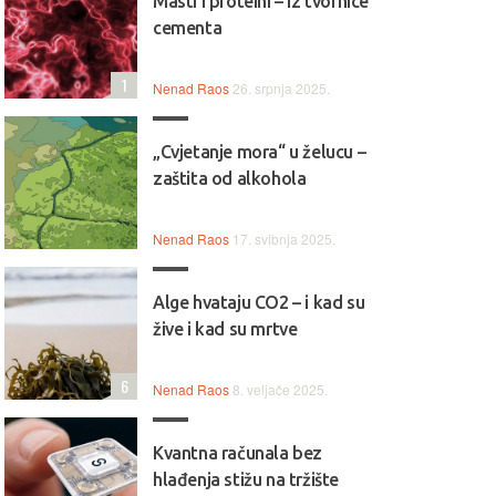
Masti i proteini – iz tvornice
cementa
1
Nenad Raos
26. srpnja 2025.
„Cvjetanje mora“ u želucu –
zaštita od alkohola
Nenad Raos
17. svibnja 2025.
Alge hvataju CO2 – i kad su
žive i kad su mrtve
6
Nenad Raos
8. veljače 2025.
Kvantna računala bez
hlađenja stižu na tržište