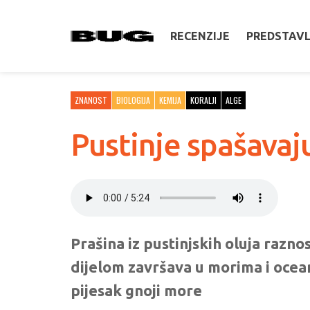
RECENZIJE
PREDSTAV
ZNANOST
BIOLOGIJA
KEMIJA
KORALJI
ALGE
Pustinje spašavaj
Prašina iz pustinjskih oluja raznos
dijelom završava u morima i ocean
pijesak gnoji more