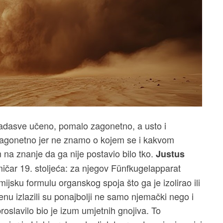
adasve učeno, pomalo zagonetno, a usto i
zagonetno jer ne znamo o kojem se i kakvom
a znanje da ga nije postavio bilo tko.
Justus
mičar 19. stoljeća: za njegov Fünfkugelapparat
mijsku formulu organskog spoja što ga je izolirao ili
senu izlazili su ponajbolji ne samo njemački nego i
proslavilo bio je izum umjetnih gnojiva. To