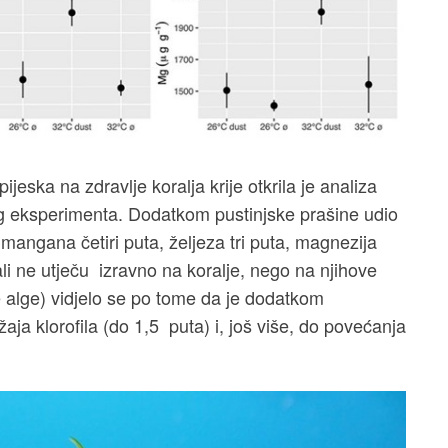
jeska na zdravlje koralja krije otkrila je analiza
g eksperimenta. Dodatkom pustinjske prašine udio
a, mangana četiri puta, željeza tri puta, magnezija
li ne utječu izravno na koralje, nego na njihove
ne alge) vidjelo se po tome da je dodatkom
ja klorofila (do 1,5 puta) i, još više, do povećanja