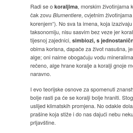
Radi se o
, morskim životinjama k
koraljima
čak zovu
, cvjetnim životinjama
Blumentiere
korenjem“). No sva ta imena, koja izazivaju
taksonomiju, nisu sasvim bez veze jer koralji 
tijesnoj zajednici,
simbiozi, s jednostani
obima korisna, dapače za život nasušna, jer 
alge; oni naime obogaćuju vodu mineralima i
rečeno, alge hrane koralje a koralji gnoje mo
naravno.
I evo teorijske osnove za spomenuti znans
bolje rasti pa će se koralji bolje hraniti. St
uslijed klimatskih promjena. No odakle dola
prašine koja stiže i do nas dajući nebu nek
prljavštine.