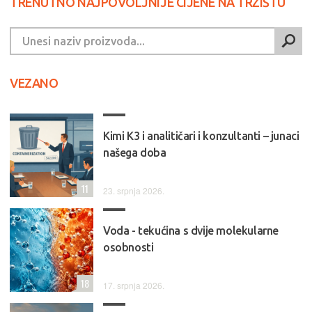
TRENUTNO NAJPOVOLJNIJE CIJENE NA TRŽIŠTU
VEZANO
Kimi K3 i analitičari i konzultanti – junaci
našega doba
11
23. srpnja 2026.
Voda - tekućina s dvije molekularne
osobnosti
18
17. srpnja 2026.