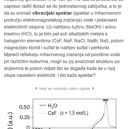
zapravo radili dolazi se do jednostavnog zaključka, a to je
da su snimali
vibracijski spektar
(spektar u infracrvenom
području elektromagnetskog zračenja) vode i jedanaest
elektrolitnih otopina. Uz natrijevu lužinu (NaOH) i solnu
kiselinu (HCl), tu je bilo pet soli alkalijskih metala s
halogenim elementima (CsF, NaF, NaCl, NaBr, NaI), potom
magnezijev klorid i sulfat te natrijev sulfat i perklorat.
Mjereći refleksiju infracrvenog zračenja od površine vode
pri različitim kutovima, mogli su joj analizirati strukturu po
slojevima te potom vidjeti što se događa kada se u njoj
otope navedeni elektroliti. I što kaže spektar?