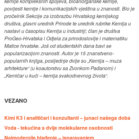
kemije kompleksnih spojeva, bioanorganske kemije,
povijesti kemije i komunikacijskih vještina u znanosti. Bio je
pročelnik Sekcije za izobrazbu Hrvatskog kemijskog
društva, glavni urednik Prirode te urednik rubrike Kemija u
nastavi u časopisu Kemija u industriji; član je društva
ProGeo-Hrvatska i Odjela za prirodoslovlje i matematiku
Matice hrvatske. Još od studentskih dana bavi se
popularizacijom znanosti. Autor je 15 znanstveno-
popularnih knjiga, posljednje dvije su „Kemija – muza
arhitekture“ (u koautorstvu sa Zvonkom Pađanom) i
„Kemičar u kući – kemija svakodnevnog života“.
VEZANO
Kimi K3 i analitičari i konzultanti – junaci našega doba
Voda - tekućina s dvije molekularne osobnosti
Najmodernije hlađenje – isparavanjem