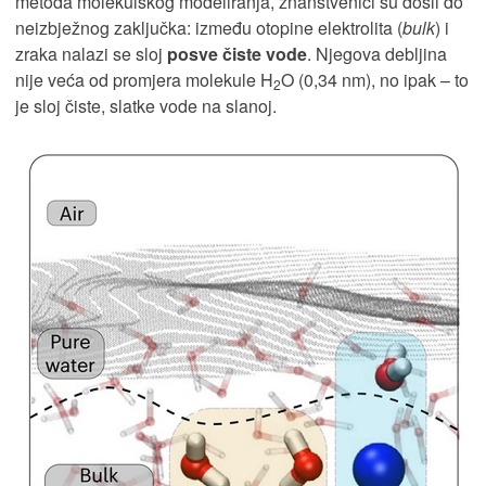
metoda molekulskog modeliranja, znanstvenici su došli do
neizbježnog zaključka: između otopine elektrolita (
bulk
) i
zraka nalazi se sloj
posve čiste vode
. Njegova debljina
nije veća od promjera molekule H
O (0,34 nm), no ipak – to
2
je sloj čiste, slatke vode na slanoj.