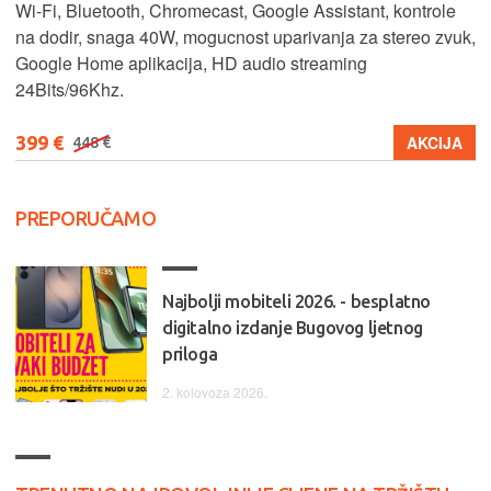
Wi-Fi, Bluetooth, Chromecast, Google Assistant, kontrole
na dodir, snaga 40W, mogucnost uparivanja za stereo zvuk,
Google Home aplikacija, HD audio streaming
24Bits/96Khz.
399 €
AKCIJA
448 €
PREPORUČAMO
Najbolji mobiteli 2026. - besplatno
digitalno izdanje Bugovog ljetnog
priloga
2. kolovoza 2026.