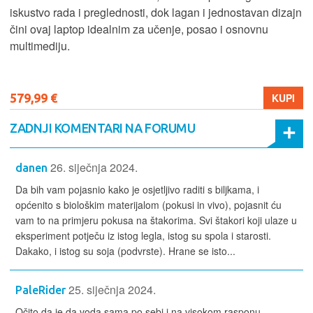
iskustvo rada i preglednosti, dok lagan i jednostavan dizajn
čini ovaj laptop idealnim za učenje, posao i osnovnu
multimediju.
579,99 €
KUPI
ZADNJI KOMENTARI NA FORUMU
26. siječnja 2024.
danen
Da bih vam pojasnio kako je osjetljivo raditi s biljkama, i
općenito s biološkim materijalom (pokusi in vivo), pojasnit ću
vam to na primjeru pokusa na štakorima. Svi štakori koji ulaze u
eksperiment potječu iz istog legla, istog su spola i starosti.
Dakako, i istog su soja (podvrste). Hrane se isto...
25. siječnja 2024.
PaleRider
Očito da je da voda sama po sebi i na visokom rasponu