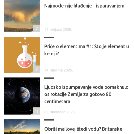
Najmodernije hlađenje – isparavanjem
2
14. veljače 2026.
Priče o elementima #1: Što je element u
kemiji?
2
14. siječnja 2026.
Ljudsko ispumpavanje vode pomaknulo
os rotacije Zemlje za gotovo 80
centimetara
11
22. studenog 2025.
Obriši mailove, štedi vodu? Britanske