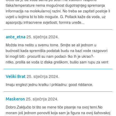
tlaka/temperature nema mogućnost dugotrajnijeg spremanja
informacija na molekularnoj razini. No treba se zapitati postoje li
uvjeti u kojima bi to bilo moguće. G. Pollack kaže da voda, uz
apsorpciju infracrvene svjetlosti, formira uređe...
25. siječnja 2024.
ante_etna
Možda ima nešto u svemu tome. Smijte se ali jednom u
bućnosti kada spremišta podatak budu na bazi vode razgovori
bi mogli biti:- procurili su nam podaci- tko ih je ukrao?-
nitko, prolila se voda iz diska greškom, bušio sam rupu za vent
25. siječnja 2024.
Veliki Brat
Imaju englezi jednu kratku i prikladnu: good riddance.
25. siječnja 2024.
Maskeron
Dobro.Zaključio bi što se mene tiče pisanje na ovoj temi.No
moram još jednom ponoviti koja sam ja figura na ovoj šahovskoj