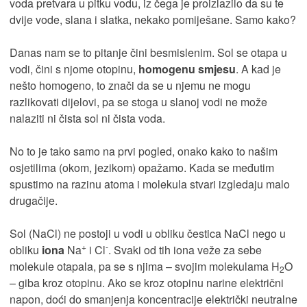
voda pretvara u pitku vodu, iz čega je proizlazilo da su te
dvije vode, slana i slatka, nekako pomiješane. Samo kako?
Danas nam se to pitanje čini besmislenim. Sol se otapa u
vodi, čini s njome otopinu,
homogenu smjesu
. A kad je
nešto homogeno, to znači da se u njemu ne mogu
razlikovati dijelovi, pa se stoga u slanoj vodi ne može
nalaziti ni čista sol ni čista voda.
No to je tako samo na prvi pogled, onako kako to našim
osjetilima (okom, jezikom) opažamo. Kada se međutim
spustimo na razinu atoma i molekula stvari izgledaju malo
drugačije.
Sol (NaCl) ne postoji u vodi u obliku čestica NaCl nego u
+
-
obliku
iona
Na
i Cl
. Svaki od tih iona veže za sebe
molekule otapala, pa se s njima – svojim molekulama H
O
2
– giba kroz otopinu. Ako se kroz otopinu narine električni
napon, doći do smanjenja koncentracije električki neutralne