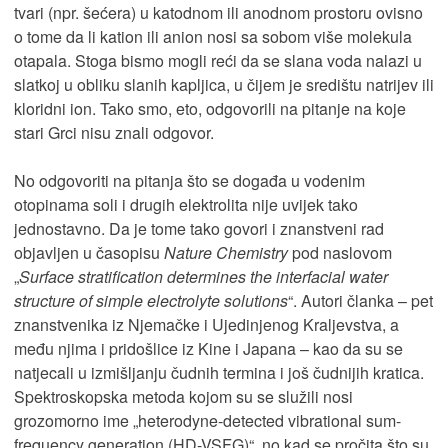
tvari (npr. šećera) u katodnom ili anodnom prostoru ovisno
o tome da li kation ili anion nosi sa sobom više molekula
otapala. Stoga bismo mogli reći da se slana voda nalazi u
slatkoj u obliku slanih kapljica, u čijem je središtu natrijev ili
kloridni ion. Tako smo, eto, odgovorili na pitanje na koje
stari Grci nisu znali odgovor.
No odgovoriti na pitanja što se događa u vodenim
otopinama soli i drugih elektrolita nije uvijek tako
jednostavno. Da je tome tako govori i znanstveni rad
objavljen u časopisu
Nature Chemistry
pod naslovom
„
Surface stratification determines the interfacial water
structure of simple electrolyte solutions
“. Autori članka – pet
znanstvenika iz Njemačke i Ujedinjenog Kraljevstva, a
među njima i pridošlice iz Kine i Japana – kao da su se
natjecali u izmišljanju čudnih termina i još čudnijih kratica.
Spektroskopska metoda kojom su se služili nosi
grozomorno ime „heterodyne-detected vibrational sum-
frequency generation (HD-VSFG)“, no kad se pročita što su