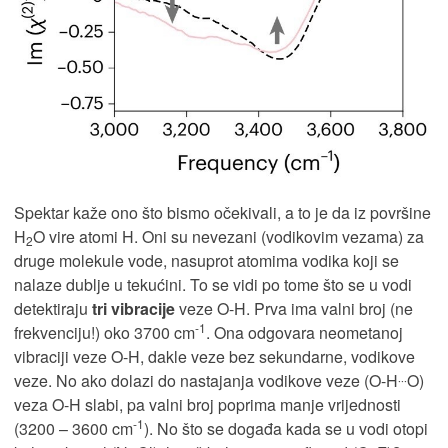
Spektar kaže ono što bismo očekivali, a to je da iz površine
H
O vire atomi H. Oni su nevezani (vodikovim vezama) za
2
druge molekule vode, nasuprot atomima vodika koji se
nalaze dublje u tekućini. To se vidi po tome što se u vodi
detektiraju
tri vibracije
veze O-H. Prva ima valni broj (ne
-1
frekvenciju!) oko 3700 cm
. Ona odgovara neometanoj
vibraciji veze O-H, dakle veze bez sekundarne, vodikove
veze. No ako dolazi do nastajanja vodikove veze (O-H⸳⸳⸳O)
veza O-H slabi, pa valni broj poprima manje vrijednosti
-1
(3200 – 3600 cm
). No što se događa kada se u vodi otopi