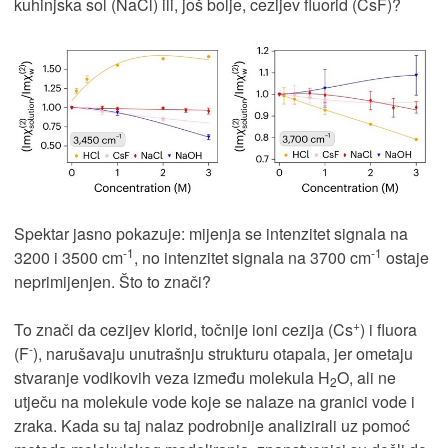
kuhinjska sol (NaCl) ili, još bolje, cezijev fluorid (CsF)?
Spektar jasno pokazuje: mijenja se intenzitet signala na
-1
-1
3200 i 3500 cm
, no intenzitet signala na 3700 cm
ostaje
neprimijenjen. Što to znači?
+
To znači da cezijev klorid, točnije ioni cezija (Cs
) i fluora
-
(F
), narušavaju unutrašnju strukturu otapala, jer ometaju
stvaranje vodikovih veza između molekula H
O, ali ne
2
utječu na molekule vode koje se nalaze na granici vode i
zraka. Kada su taj nalaz podrobnije analizirali uz pomoć