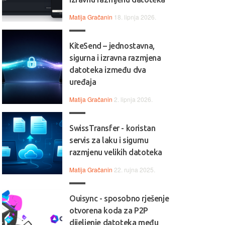
Matija Gračanin
18. lipnja 2026.
KiteSend – jednostavna,
sigurna i izravna razmjena
datoteka između dva
uređaja
Matija Gračanin
2. lipnja 2026.
SwissTransfer - koristan
servis za laku i sigurnu
razmjenu velikih datoteka
Matija Gračanin
22. rujna 2025.
Ouisync - sposobno rješenje
otvorena koda za P2P
dijeljenje datoteka među