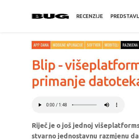
RECENZIJE
PREDSTAV
APP DANA
MOBILNE APLIKACIJE
SOFTVER
MOBITELI
RAZMJENA
Blip - višeplatform
primanje datotek
Riječ je o još jednoj višeplatformsk
stvarno jednostavnu razmjenu dat