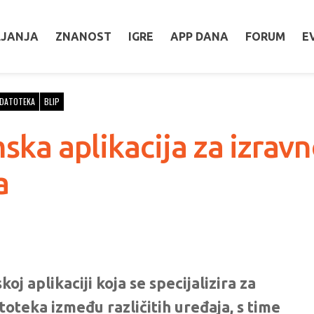
LJANJA
ZNANOST
IGRE
APP DANA
FORUM
E
 DATOTEKA
BLIP
ska aplikacija za izravn
a
oj aplikaciji koja se specijalizira za
oteka između različitih uređaja, s time