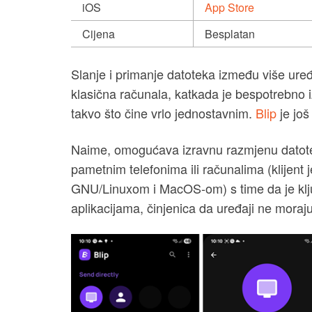
iOS
App Store
Cijena
Besplatan
Slanje i primanje datoteka između više uređ
klasična računala, katkada je bespotrebno iza
takvo što čine vrlo jednostavnim.
Blip
je još
Naime, omogućava izravnu razmjenu datoteka
pametnim telefonima ili računalima (klijen
GNU/Linuxom i MacOS-om) s time da je klju
aplikacijama, činjenica da uređaji ne moraju