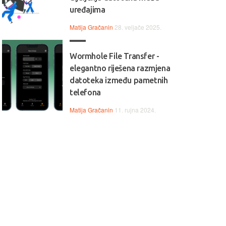
uređajima
Matija Gračanin
28. veljače 2025.
Wormhole File Transfer -
elegantno riješena razmjena
datoteka između pametnih
telefona
Matija Gračanin
11. rujna 2024.