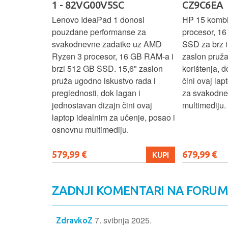
SC
1 - 82VG00V5SC
CZ9C6EA
 3 s Ryzen 5
Lenovo IdeaPad 1 donosi
HP 15 komb
RAM-a nudi
pouzdane performanse za
procesor, 1
še aplikacija
svakodnevne zadatke uz AMD
SSD za brz i 
 moderan
Ryzen 3 procesor, 16 GB RAM-a i
zaslon pruž
D
brzi 512 GB SSD. 15,6" zaslon
korištenja, 
up podacima,
pruža ugodno iskustvo rada i
čini ovaj la
izbor za
preglednosti, dok lagan i
za svakodnev
kuće i
jednostavan dizajn čini ovaj
multimediju.
e.
laptop idealnim za učenje, posao i
osnovnu multimediju.
579,99 €
679,99 €
KUPI
KUPI
ZADNJI KOMENTARI NA FORU
7. svibnja 2025.
ZdravkoZ