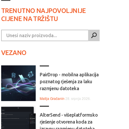
TRENUTNO NAJPOVOLJNIJE
CIJENE NA TRŽIŠTU
VEZANO
PairDrop - mobilna aplikacija
poznatog rješenja za laku
razmjenu datoteka
Matija Gračanin
28. srpnja 2026.
AlterSend - višeplatformsko
rješenje otvorena koda za
izravnu razmjenu datoteka