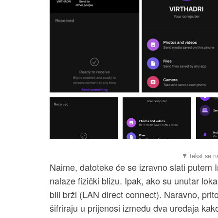
Naime, datoteke će se izravno slati putem I
nalaze fizički blizu. Ipak, ako su unutar lok
bili brži (LAN direct connect). Naravno, pri
šifriraju u prijenosi između dva uređaja ka