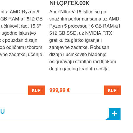
NH.QPFEX.00K
Sl
inira AMD Ryzen 5
Acer Nitro V 15 ističe se po
Len
6 GB RAM-a i 512 GB
snažnim performansama uz AMD
Ryz
učinkovit rad. 15,6"
Ryzen 5 procesor, 16 GB RAM-a i
TB 
a ugodno iskustvo
512 GB SSD, uz NVIDIA RTX
dov
dok pouzdan dizajn
grafiku za glatko igranje i
pru
ptop odličnim izborom
zahtjevne zadatke. Robusan
dok
ne zadatke, učenje i
dizajn i učinkovito hlađenje
mul
osiguravaju stabilan rad tijekom
pro
dugih gaming i radnih sesija.
999,99 €
699
KUPI
KUPI
MU