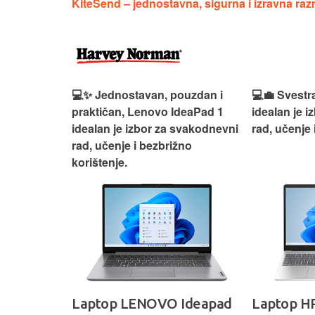
KiteSend – jednostavna, sigurna i izravna ra
n, Lenovo
💻✨ Jednostavan, pouzdan i
💻💼 Svestr
si odličan
praktičan, Lenovo IdeaPad 1
idealan je 
nosti za
idealan je izbor za svakodnevni
rad, učenje 
rad, učenje i bezbrižno
korištenje.
IdeaPad
Laptop LENOVO Ideapad
Laptop HP