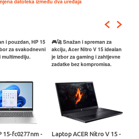
zmjena datoteka između dva uređaja
an i pouzdan, HP 15
🎮🚀 Snažan i spreman za
🎯⚡
izbor za svakodnevni
akciju, Acer Nitro V 15 idealan
Len
i multimediju.
je izbor za gaming i zahtjevne
vrh
zadatke bez kompromisa.
pro
rad
 15-fc0277nm -
Laptop ACER Nitro V 15 -
La