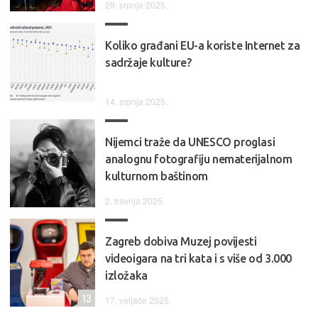
29. srpnja 2025.
Koliko građani EU-a koriste Internet za
sadržaje kulture?
14. srpnja 2025.
Nijemci traže da UNESCO proglasi
analognu fotografiju nematerijalnom
kulturnom baštinom
2. travnja 2025.
Zagreb dobiva Muzej povijesti
videoigara na tri kata i s više od 3.000
izložaka
13
17. veljače 2025.