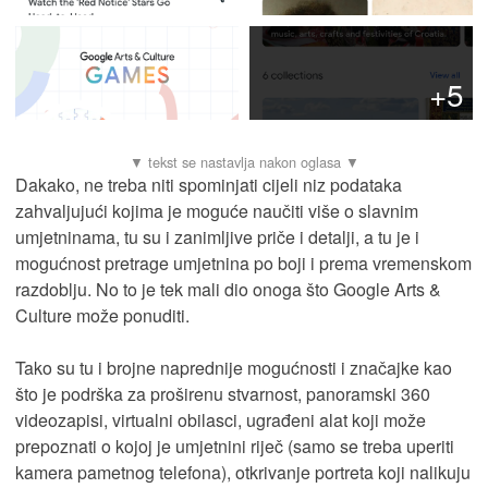
+5
Dakako, ne treba niti spominjati cijeli niz podataka
zahvaljujući kojima je moguće naučiti više o slavnim
umjetninama, tu su i zanimljive priče i detalji, a tu je i
mogućnost pretrage umjetnina po boji i prema vremenskom
razdoblju. No to je tek mali dio onoga što Google Arts &
Culture može ponuditi.
Tako su tu i brojne naprednije mogućnosti i značajke kao
što je podrška za proširenu stvarnost, panoramski 360
videozapisi, virtualni obilasci, ugrađeni alat koji može
prepoznati o kojoj je umjetnini riječ (samo se treba uperiti
kamera pametnog telefona), otkrivanje portreta koji nalikuju