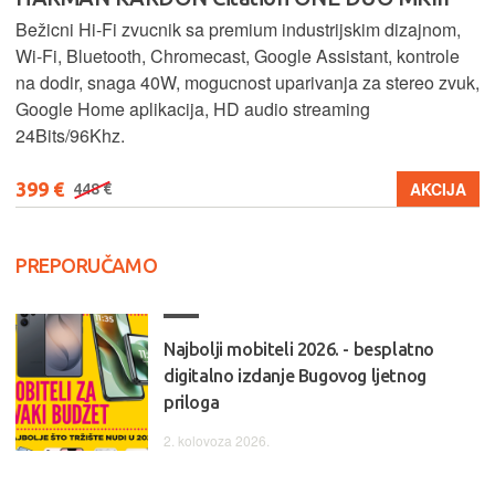
Bežicni Hi-Fi zvucnik sa premium industrijskim dizajnom,
Wi-Fi, Bluetooth, Chromecast, Google Assistant, kontrole
na dodir, snaga 40W, mogucnost uparivanja za stereo zvuk,
Google Home aplikacija, HD audio streaming
24Bits/96Khz.
399 €
AKCIJA
448 €
PREPORUČAMO
Najbolji mobiteli 2026. - besplatno
digitalno izdanje Bugovog ljetnog
priloga
2. kolovoza 2026.