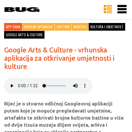
APP DANA
MOBILNE APLIKACIJE
SOFTVER
MOBITELI
KULTURA I UMJETNOST
GOOGLE ARTS & CULTURE
Google Arts & Culture - vrhunska
aplikacija za otkrivanje umjetnosti i
kulture
Riječ je o stvarno odličnoj Googleovoj aplikaciji
putem koje je moguće pregledavati umjetnine,
artefakte te otkrivati brojne kulturne baštine u više
od dvije tisuća muzeja diljem svijeta, arhiva i