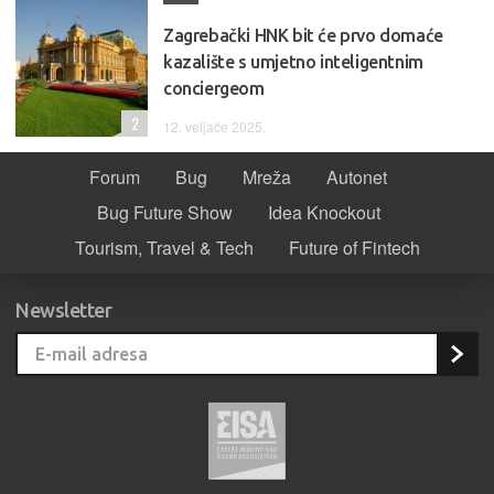
Zagrebački HNK bit će prvo domaće
kazalište s umjetno inteligentnim
conciergeom
2
12. veljače 2025.
Forum
Bug
Mreža
Autonet
Bug Future Show
Idea Knockout
Tourism, Travel & Tech
Future of Fintech
Newsletter