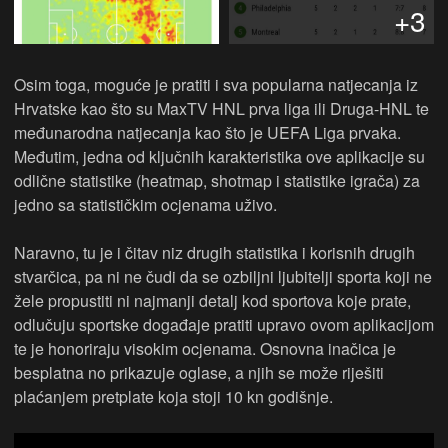
+3
Osim toga, moguće je pratiti i sva popularna natjecanja iz
Hrvatske kao što su MaxTV HNL prva liga ili Druga-HNL te
međunarodna natjecanja kao što je UEFA Liga prvaka.
Međutim, jedna od ključnih karakteristika ove aplikacije su
odlične statistike (heatmap, shotmap i statistike igrača) za
jedno sa statističkim ocjenama uživo.
Naravno, tu je i čitav niz drugih statistika i korisnih drugih
stvarčica, pa ni ne čudi da se ozbiljni ljubitelji sporta koji ne
žele propustiti ni najmanji detalj kod sportova koje prate,
odlučuju sportske događaje pratiti upravo ovom aplikacijom
te je honoriraju visokim ocjenama. Osnovna inačica je
besplatna no prikazuje oglase, a njih se može riješiti
plaćanjem pretplate koja stoji 10 kn godišnje.