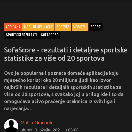
APP DANA
MOBILNE APLIKACIJE
SOFTVER
MOBITELI
SPORT
SPORTSKI REZULTATI
SOFASCORE
SofaScore - rezultati i detaljne sportske
statistike za više od 20 sportova
Ovo je popularna i poznata domaća aplikacija koju
mjesečno koristi oko 20 milijuna ljudi kao izvor
najbržih rezultata i detaljnih sportskih statistika za
više od 20 sportova, s svakako joj u prilog ide i to da
omogućava uživo praćenje utakmica iz svih liga i
natjecanja…
Matija Gračanin
utorak, 9. ožujka 2021. u 06:00