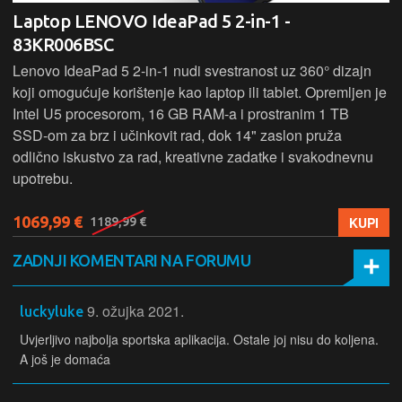
Laptop LENOVO IdeaPad 5 2-in-1 -
83KR006BSC
Lenovo IdeaPad 5 2‑in‑1 nudi svestranost uz 360° dizajn
koji omogućuje korištenje kao laptop ili tablet. Opremljen je
Intel U5 procesorom, 16 GB RAM-a i prostranim 1 TB
SSD‑om za brz i učinkovit rad, dok 14" zaslon pruža
odlično iskustvo za rad, kreativne zadatke i svakodnevnu
upotrebu.
1069,99 €
KUPI
1189,99 €
ZADNJI KOMENTARI NA FORUMU
9. ožujka 2021.
luckyluke
Uvjerljivo najbolja sportska aplikacija. Ostale joj nisu do koljena.
A još je domaća