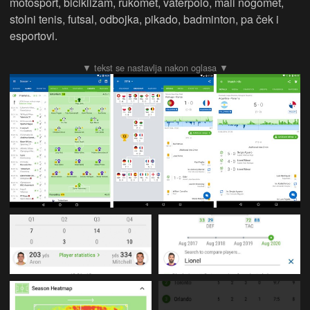
motosport, biciklizam, rukomet, vaterpolo, mali nogomet,
stolni tenis, futsal, odbojka, pikado, badminton, pa ček i
esportovi.