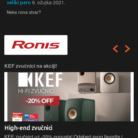
9. ožujka 2021.
veliki pero
Neka nova stvar?
KEF zvučnici na akciji!
High-end zvučnici
KEF zvučnici uz -20% popusta! Odaberi svog favorita i