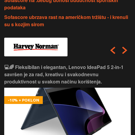
Sofascore na .debug donosi budućnost sportskih
podataka
Sofascore ubrzava rast na američkom tržištu - i krenuli
su s kozjim sirom
💻🌈 Fleksibilan i elegantan, Lenovo IdeaPad 5 2‑in‑1
savršen je za rad, kreativu i svakodnevnu
produktivnost u svakom načinu korištenja.
-10% + POKLON