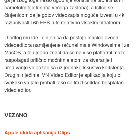
pametnim telefonima većega zaslona), a ističe se i
činjenicom da je gotov videozapis moguće izvesti u 4k
razlučivosti i 60 FPS-a te relativno visokim bitrateom.
U prilog mu ide i činjenica da postoje inačice ovoga
videoeditora namijenjene računalima s Windowsima i za
MacOS, a to ujedno znači da se na više platformi može
raspolagati prilično moćnim alatom za stvaranje i
uređivanje videozapisa uz jednako iskustvo korištenja.
Drugim riječima, VN Video Editor je aplikacija koju bi
svakako valjalo probati, ako se traži solidan besplatan
video editor.
VEZANO
Apple ukida aplikaciju Clips