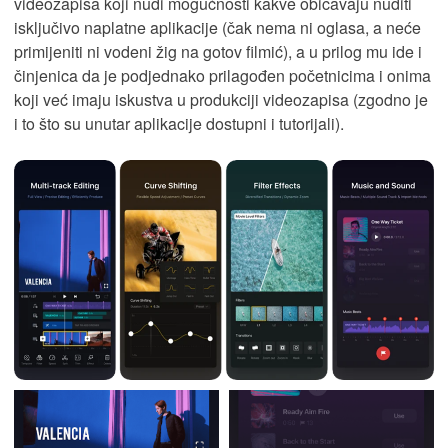
videozapisa koji nudi mogućnosti kakve običavaju nuditi
isključivo naplatne aplikacije (čak nema ni oglasa, a neće
primijeniti ni vodeni žig na gotov filmić), a u prilog mu ide i
činjenica da je podjednako prilagođen početnicima i onima
koji već imaju iskustva u produkciji videozapisa (zgodno je
i to što su unutar aplikacije dostupni i tutorijali).