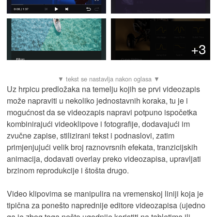
+3
Uz hrpicu predložaka na temelju kojih se prvi videozapis
može napraviti u nekoliko jednostavnih koraka, tu je i
mogućnost da se videozapis napravi potpuno ispočetka
kombinirajući videoklipove i fotografije, dodavajući im
zvučne zapise, stilizirani tekst i podnaslovi, zatim
primjenjujući velik broj raznovrsnih efekata, tranzicijskih
animacija, dodavati overlay preko videozapisa, upravljati
brzinom reprodukcije i štošta drugo.
Video klipovima se manipulira na vremenskoj liniji koja je
tipična za ponešto naprednije editore videozapisa (ujedno
ga je zbog toga nešto ugodnije koristiti na tabletima ili