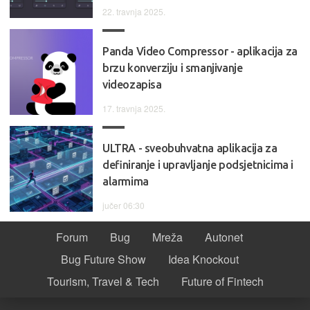
22. travnja 2025.
Panda Video Compressor - aplikacija za
brzu konverziju i smanjivanje
videozapisa
17. travnja 2025.
ULTRA - sveobuhvatna aplikacija za
definiranje i upravljanje podsjetnicima i
alarmima
jučer 06:30
Forum
Bug
Mreža
Autonet
Bug Future Show
Idea Knockout
Tourism, Travel & Tech
Future of Fintech