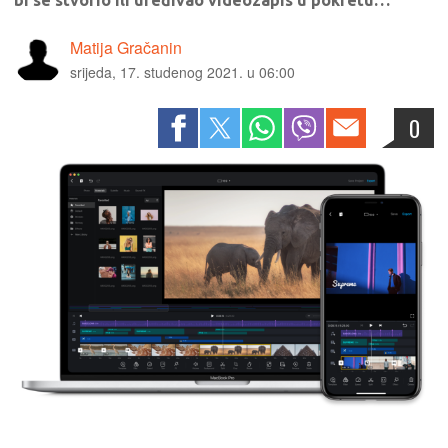
bi se stvorio ili uređivao videozapis u pokretu…
Matija Gračanin
srijeda, 17. studenog 2021. u 06:00
0