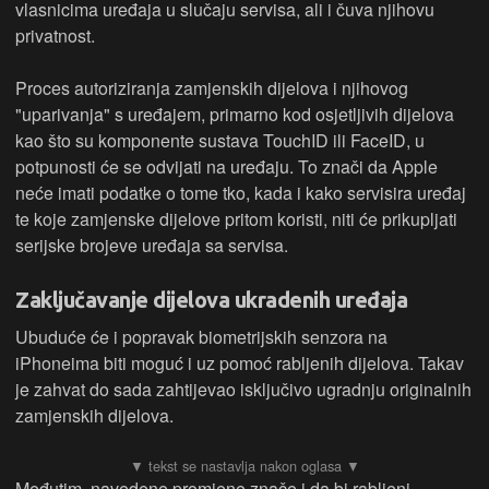
vlasnicima uređaja u slučaju servisa, ali i čuva njihovu
privatnost.
Proces autoriziranja zamjenskih dijelova i njihovog
"uparivanja" s uređajem, primarno kod osjetljivih dijelova
kao što su komponente sustava TouchID ili FaceID, u
potpunosti će se odvijati na uređaju. To znači da Apple
neće imati podatke o tome tko, kada i kako servisira uređaj
te koje zamjenske dijelove pritom koristi, niti će prikupljati
serijske brojeve uređaja sa servisa.
Zaključavanje dijelova ukradenih uređaja
Ubuduće će i popravak biometrijskih senzora na
iPhoneima biti moguć i uz pomoć rabljenih dijelova. Takav
je zahvat do sada zahtijevao isključivo ugradnju originalnih
zamjenskih dijelova.
Međutim, navedene promjene znače i da bi rabljeni