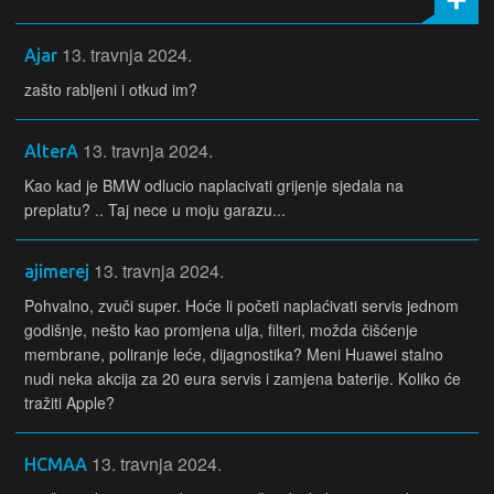
13. travnja 2024.
Ajar
zašto rabljeni i otkud im?
13. travnja 2024.
AlterA
Kao kad je BMW odlucio naplacivati grijenje sjedala na
preplatu? .. Taj nece u moju garazu...
13. travnja 2024.
ajimerej
Pohvalno, zvuči super. Hoće li početi naplaćivati servis jednom
godišnje, nešto kao promjena ulja, filteri, možda čišćenje
membrane, poliranje leće, dijagnostika? Meni Huawei stalno
nudi neka akcija za 20 eura servis i zamjena baterije. Koliko će
tražiti Apple?
13. travnja 2024.
HCMAA