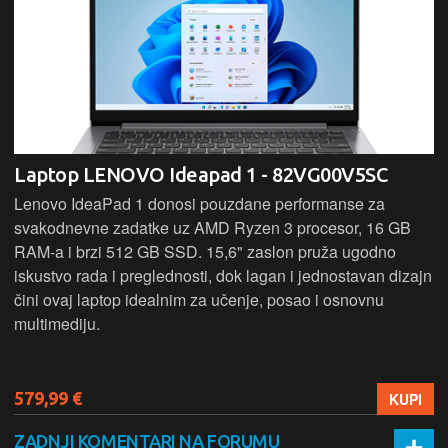
Laptop LENOVO Ideapad 1 - 82VG00V5SC
Lenovo IdeaPad 1 donosi pouzdane performanse za
svakodnevne zadatke uz AMD Ryzen 3 procesor, 16 GB
RAM-a i brzi 512 GB SSD. 15,6" zaslon pruža ugodno
iskustvo rada i preglednosti, dok lagan i jednostavan dizajn
čini ovaj laptop idealnim za učenje, posao i osnovnu
multimediju.
579,99 €
KUPI
ZADNJI KOMENTARI NA FORUMU