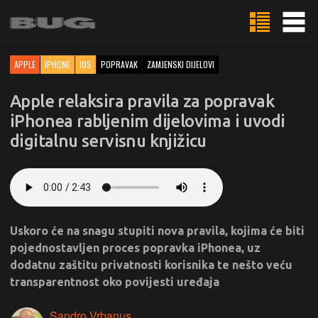
APPLE
IPHONE
IOS
POPRAVAK
ZAMJENSKI DIJELOVI
Apple relaksira pravila za popravak
iPhonea rabljenim dijelovima i uvodi
digitalnu servisnu knjižicu
Uskoro će na snagu stupiti nova pravila, kojima će biti
pojednostavljen proces popravka iPhonea, uz
dodatnu zaštitu privatnosti korisnika te nešto veću
transparentnost oko povijesti uređaja
Sandro Vrbanus