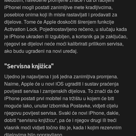
iPhonei mogli postati zanimljive mete kradljivcima,
posebice onima koji ih misle rastavljati i prodavati za
dijelove. Tome će Apple doskočiti širenjem funkcije
Activation Lock. Pojednostavljeno rečeno, u slučaju kada
je iPhone ukraden ili izgubljen, a korisnik ga je zaključao,
njegovi se dijelovi neće moći kalibrirati prilikom servisa,
ako budu ugrađeni na novi uređaj.
"Servisna knjižica"
Ujedno je najavljena i još jedna zanimljiva promjena.
Naime, Apple će u novi iOS ugraditi i sustav praćenja
povijesti servisa i zamjenskih dijelova. To znači da će
iPhone postati prvi mobitel na tržištu u kojem će biti
moguće lako, unutar izbornika Postavke, vidjeti cijelu
njegovu povijest servisa. Svaki će novi iPhone, dakle,
dobiti "servisnu knjižicu", pa će i njegov drugi ili treći
vlasnik moći vidjeti točno što je, kada i kojim rezervnim
dijelovima bilo popravljano.