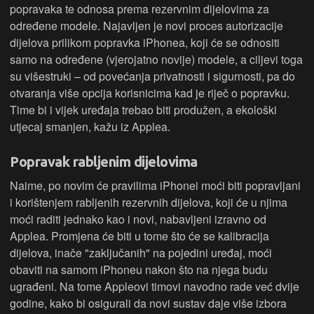
popravaka te odnosa prema rezervnim dijelovima za
određene modele. Najavljen je novi proces autorizacije
dijelova prilikom popravka iPhonea, koji će se odnositi
samo na određene (vjerojatno novije) modele, a ciljevi toga
su višestruki – od povećanja privatnosti i sigurnosti, pa do
otvaranja više opcija korisnicima kad je riječ o popravku.
Time bi i vijek uređaja trebao biti produžen, a ekološki
utjecaj smanjen, kažu iz Applea.
Popravak rabljenim dijelovima
Naime, po novim će pravilima iPhonei moći biti popravljani
i korištenjem rabljenih rezervnih dijelova, koji će u njima
moći raditi jednako kao i novi, nabavljeni izravno od
Applea. Promjena će biti u tome što će se kalibracija
dijelova, inače "zaključanih" na pojedini uređaj, moći
obaviti na samom iPhoneu nakon što na njega budu
ugrađeni. Na tome Appleovi timovi navodno rade već dvije
godine, kako bi osigurali da novi sustav daje više izbora