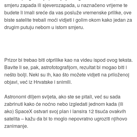
smjeru zapada ili sjeverozapada, u naznačeno vrijeme te
budete li imali sreće da vas posluže vremenske prilike, ove
biste satelite trebali moći vidjeti i golim okom kako jedan za
drugim putuju nebom u istom smjeru.
Prizor bi trebao biti otprilike kao na videu ispod ovog teksta.
Bavite li se, pak, astrofotografijom, rezultat bi mogao biti i
nešto bolji. Neki su ih, kao što možete vidjeti na priloženoj
objavi, već iz Hrvatske i snimili.
Astronomi diljem svijeta, ako ste se pitali, već su sada
zabrinuti kako će noćno nebo izgledati jednom kada (ili
ako) SpaceX ostvari svoj plan i lansira 12 tisuća ovakvih
satelita – kažu da bi to moglo nepovratno ugroziti njihovo
zanimanje.