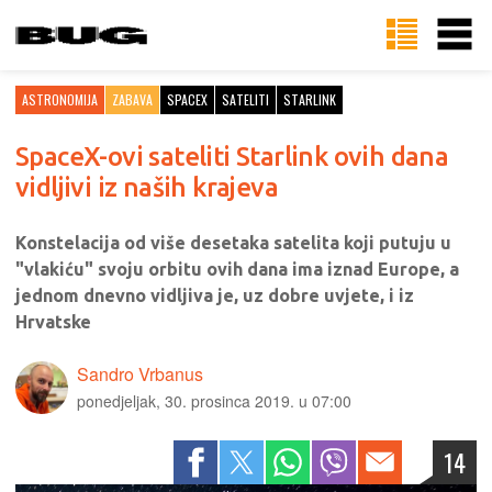
ASTRONOMIJA
ZABAVA
SPACEX
SATELITI
STARLINK
SpaceX-ovi sateliti Starlink ovih dana
vidljivi iz naših krajeva
Konstelacija od više desetaka satelita koji putuju u
"vlakiću" svoju orbitu ovih dana ima iznad Europe, a
jednom dnevno vidljiva je, uz dobre uvjete, i iz
Hrvatske
Sandro Vrbanus
ponedjeljak, 30. prosinca 2019. u 07:00
14