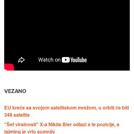
VEZANO
EU kreće sa svojom satelitskom mrežom, u orbiti će biti
348 satelita
"Šef viralnosti" X-a Nikita Bier odlazi s te pozicije, a
tajming je vrlo sumnjiv