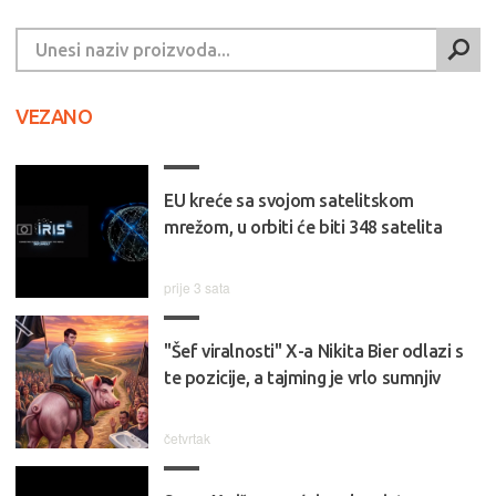
VEZANO
EU kreće sa svojom satelitskom
mrežom, u orbiti će biti 348 satelita
prije 3 sata
"Šef viralnosti" X-a Nikita Bier odlazi s
te pozicije, a tajming je vrlo sumnjiv
četvrtak