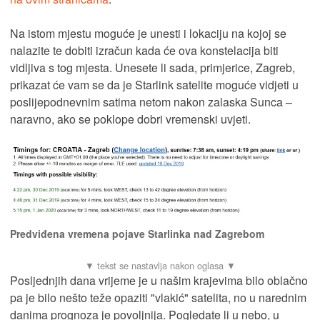
Na istom mjestu moguće je unesti i lokaciju na kojoj se
nalazite te dobiti izračun kada će ova konstelacija biti
vidljiva s tog mjesta. Unesete li sada, primjerice, Zagreb,
prikazat će vam se da je Starlink satelite moguće vidjeti u
poslijepodnevnim satima netom nakon zalaska Sunca –
naravno, ako se poklope dobri vremenski uvjeti.
Predviđena vremena pojave Starlinka nad Zagrebom
Posljednjih dana vrijeme je u našim krajevima bilo oblačno
pa je bilo nešto teže opaziti "vlakić" satelita, no u narednim
danima prognoza je povoljnija. Pogledate li u nebo, u