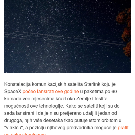
Konstelacija komunikacijskih satelita Starlink koju je
SpaceX
počeo lansirati ove godine
u paketima po 60
komada već mjesecima kruži oko Zemlje i testira
mogućnosti ove tehnologije. Kako se sateliti koji su do
sada lansirani i dalje nisu pretjerano udaljili jedan od
drugoga, njih više desetaka tkao putuje istom orbitom u
"vlakiću", a poziciju njihovog predvodnika moguće je
pratiti
na ovim stranicama
.