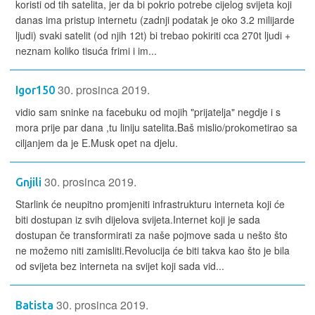
koristi od tih satelita, jer da bi pokrio potrebe cijelog svijeta koji
danas ima pristup internetu (zadnji podatak je oko 3.2 milijarde
ljudi) svaki satelit (od njih 12t) bi trebao pokiriti cca 270t ljudi +
neznam koliko tisuća frimi i im...
30. prosinca 2019.
Igor150
vidio sam sninke na facebuku od mojih "prijatelja" negdje i s
mora prije par dana ,tu liniju satelita.Baš mislio/prokometirao sa
ciljanjem da je E.Musk opet na djelu.
30. prosinca 2019.
Gnjili
Starlink će neupitno promjeniti infrastrukturu interneta koji će
biti dostupan iz svih dijelova svijeta.Internet koji je sada
dostupan če transformirati za naše pojmove sada u nešto što
ne možemo niti zamisliti.Revolucija će biti takva kao što je bila
od svijeta bez interneta na svijet koji sada vid...
30. prosinca 2019.
Batista