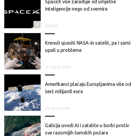
SpaceX više zarađuje od umjetne
inteligencije nego od svemira
9
četvrtak
Krenuli spasiti NASA-in satelit, pa i sami
upali u probleme
30. srpnja 2026.
Amerikanci plaćaju Europljanima više od
šest milijardi eura
28. srpnja 2026.
Galicija uvodi AI i satelite u borbi protiv
sve razornijih šumskih požara