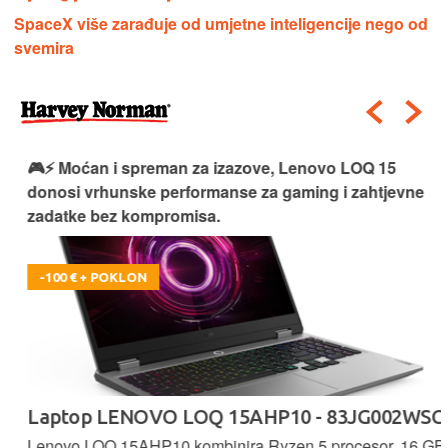
SpaceX više zarađuje od umjetne inteligencije nego od
svemira
🎮⚡ Moćan i spreman za izazove, Lenovo LOQ 15
donosi vrhunske performanse za gaming i zahtjevne
zadatke bez kompromisa.
-100 € + POKLON
Laptop LENOVO LOQ 15AHP10 - 83JG002WSC
Lenovo LOQ 15AHP10 kombinira Ryzen 5 procesor, 16 GB