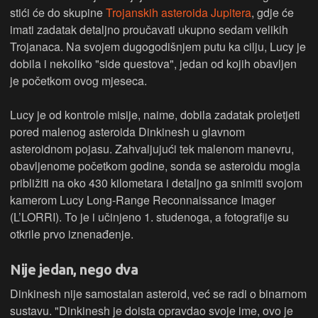
stići će do skupine
Trojanskih asteroida Jupitera
, gdje će
imati zadatak detaljno proučavati ukupno sedam velikih
Trojanaca. Na svojem dugogodišnjem putu ka cilju, Lucy je
dobila i nekoliko "side questova", jedan od kojih obavljen
je početkom ovog mjeseca.
Lucy je od kontrole misije, naime, dobila zadatak proletjeti
pored malenog asteroida Dinkinesh u glavnom
asteroidnom pojasu. Zahvaljujući tek malenom manevru,
obavljenome početkom godine, sonda se asteroidu mogla
približiti na oko 430 kilometara i detaljno ga snimiti svojom
kamerom Lucy Long-Range Reconnaissance Imager
(L’LORRI). To je i učinjeno 1. studenoga, a fotografije su
otkrile prvo iznenađenje.
Nije jedan, nego dva
Dinkinesh nije samostalan asteroid, već se radi o binarnom
sustavu. "Dinkinesh je doista opravdao svoje ime, ovo je