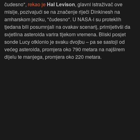
čudesno",
rekao je
Hal Levison
, glavni istraživač ove
misije, pozivajući se na značenje riječi Dinkinesh na
amharskom jeziku, "čudesno". U NASA-i su proteklih
tjedana bili posumnjali na ovakav scenarij, primijetivši da
svjetlina asteroida varira tijekom vremena. Bliski posjet
sonde Lucy otklonio je svaku dvojbu – pa se sastoji od
većeg asteroida, promjera oko 790 metara na najširem
dijelu te manjega, promjera oko 220 metara.