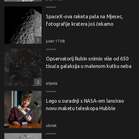
SpaceX-ova raketa pala na Mjesec,
fotografije kratera još čekamo
1
jučer 17:08
Opservatorij Rubin snimio više od 650
tisuća galaksija u malenom kutku neba
3
srijeda
Lego u suradnji s NASA-om lansirao
novu maketu teleskopa Hubble
utorak