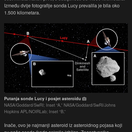
Između dvije fotografije sonda Lucy prevalila je bila oko
1.500 kilometara.
Putanja sonde Lucy i posjet asteroidu
NASA/Goddard/SwRI; Inset “A,” NASA/Goddard/SwRI/Johns
Hopkins APL/NOIRLab; Inset “B,”
Inače, ovo je najmanji asteroid iz asteroidnog pojasa koji