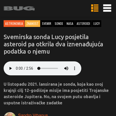
ASTRONOMIJA
ZNANOST
SVEMIR
SONDE
NASA
ASTEROIDI
LUCY
Svemirska sonda Lucy posjetila
asteroid pa otkrila dva iznenađujuća
podatka o njemu
U listopadu 2021. lansirana je sonda, koja kao svoj
krajnji cilj 12-godišnje misije ima posjetiti Trojanske
asteroide Jupitera. No, na svojem putu obavlja i
usputne istraživačke zadatke
Sandro Vrbanus