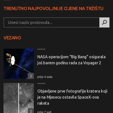
TRENUTNO NAJPOVOLJNIJE CIJENE NA TRŽIŠTU
VEZANO
NASA operacijom "Big Bang" osigurala
još barem godinu rada za Voyager 2
3
prije 4 sata
Objavljene prve fotografije kratera koji
je na Mjesecu ostavila SpaceX-ova
raketa
3
prije 7 sati