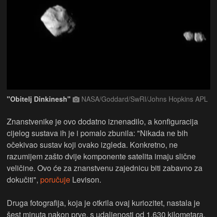
"Obitelj Dinkinesh"
NASA/Goddard/SwRI/Johns Hopkins APL
Znanstvenike je ovo dodatno iznenadilo, a konfiguracija
cijelog sustava ih je i pomalo zbunila: "Nikada ne bih
očekivao sustav koji ovako izgleda. Konkretno, ne
razumijem zašto dvije komponente satelita imaju slične
veličine. Ovo će za znanstvenu zajednicu biti zabavno za
dokučiti",
poručuje
Levison.
Druga fotografija, koja je otkrila ovaj kuriozitet, nastala je
šest minuta nakon prve, s udaljenosti od 1.630 kilometara.