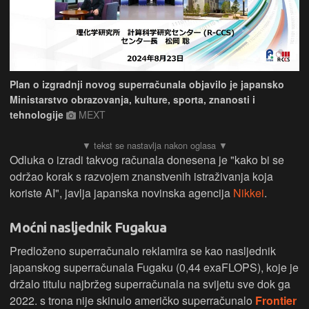
Plan o izgradnji novog superračunala objavilo je japansko
Ministarstvo obrazovanja, kulture, sporta, znanosti i
tehnologije
MEXT
Odluka o izradi takvog računala donesena je "kako bi se
održao korak s razvojem znanstvenih istraživanja koja
koriste AI", javlja japanska novinska agencija
Nikkei
.
Moćni nasljednik Fugakua
Predloženo superračunalo reklamira se kao nasljednik
japanskog superračunala Fugaku (0,44 exaFLOPS), koje je
držalo titulu najbržeg superračunala na svijetu sve dok ga
2022. s trona nije skinulo američko superračunalo
Frontier