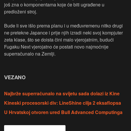
još zna o komponentama koje će biti ugrađene u
predloženi stroj.
Bude li sve išlo prema planu i u međuvremenu nitko drugi
ne pretekne Japance i prije njih izradi neki svoj kompjuter
zeta klase, što se doista čini malo vjerojatnim, budući
Fugaku Next vjerojatno će postati novo najmoćnije
superračunalo na Zemlji.
VEZANO
Najbrže superračunalo na svijetu sada dolazi iz Kine
Kineski procesorski div: LineShine cilja 2 eksaflopsa
U Hrvatskoj otvoren ured Bull Advanced Computinga