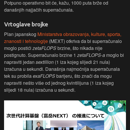
Potpuno operativno bit će, kažu, 1000 puta brže od
današnjih najjačih superračunala.
Vrtoglave brojke
Plan japanskog
Ministarstva obrazovanja, kulture, sporta,
znanosti i tehnologije
(MEXT) otkriva da bi superračunalo
moglo postići
zetaFLOPS
brzine, što nikada nije
postignuto. Superračunalo brzine 1
zetaFLOPS-a
moglo bi
napraviti jedan
sextillion
(1 iza kojeg slijedi 21 nula)
izračuna u sekundi. Današnja najmoćnija superračunala
tek su probila
exaFLOPS
barijeru, što znači da mogu
napraviti nešto više od jednog kvintilijuna (1 iza kojeg
slijedi 18 nula) izračuna u sekundi.