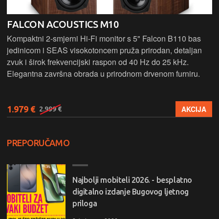
FALCON ACOUSTICS M10
Kompaktni 2-smjerni Hi-Fi monitor s 5" Falcon B110 bas
jedinicom i SEAS visokotoncem pruža prirodan, detaljan
zvuk i širok frekvencijski raspon od 40 Hz do 25 kHz.
Elegantna završna obrada u prirodnom drvenom furniru.
1.979 €
AKCIJA
2.999 €
PREPORUČAMO
Najbolji mobiteli 2026. - besplatno
digitalno izdanje Bugovog ljetnog
priloga