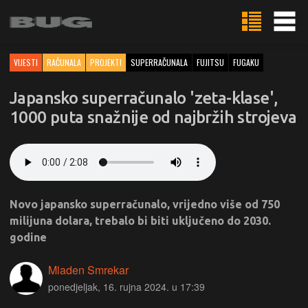
VIJESTI
RAČUNALA
PROJEKTI
SUPERRAČUNALA
FUJITSU
FUGAKU
Japansko superračunalo 'zeta-klase',
1000 puta snažnije od najbržih strojeva
Novo japansko superračunalo, vrijedno više od 750
milijuna dolara, trebalo bi biti uključeno do 2030.
godine
Mladen Smrekar
ponedjeljak, 16. rujna 2024. u 17:39