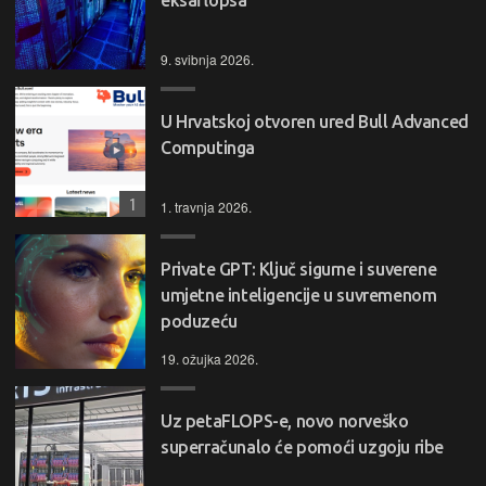
9. svibnja 2026.
U Hrvatskoj otvoren ured Bull Advanced
Computinga
1
1. travnja 2026.
Private GPT: Ključ sigurne i suverene
umjetne inteligencije u suvremenom
poduzeću
19. ožujka 2026.
Uz petaFLOPS-e, novo norveško
superračunalo će pomoći uzgoju ribe