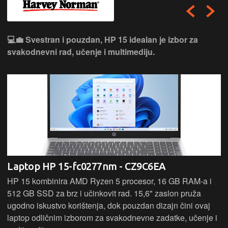
💻💼 Svestran i pouzdan, HP 15 idealan je izbor za
svakodnevni rad, učenje i multimediju.
Laptop HP 15-fc0277nm - CZ9C6EA
HP 15 kombinira AMD Ryzen 5 procesor, 16 GB RAM-a i
512 GB SSD za brz i učinkovit rad. 15,6" zaslon pruža
ugodno iskustvo korištenja, dok pouzdan dizajn čini ovaj
laptop odličnim izborom za svakodnevne zadatke, učenje i