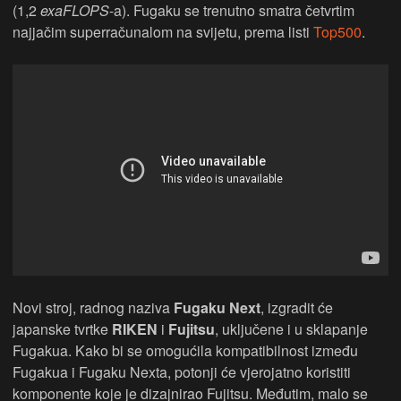
(1,2
exaFLOPS
-a). Fugaku se trenutno smatra četvrtim
najjačim superračunalom na svijetu, prema listi
Top500
.
Novi stroj, radnog naziva
Fugaku Next
, izgradit će
japanske tvrtke
RIKEN
i
Fujitsu
, uključene i u sklapanje
Fugakua. Kako bi se omogućila kompatibilnost između
Fugakua i Fugaku Nexta, potonji će vjerojatno koristiti
komponente koje je dizajnirao Fujitsu. Međutim, malo se