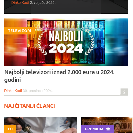
Dinko Kadi
2. veljače 2025.
TELEVIZORI
Najbolji televizori iznad 2.000 eura u 2024.
godini
Dinko Kadi
30. prosinca 2024.
2
NAJČITANIJI ČLANCI
EU
PREMIUM