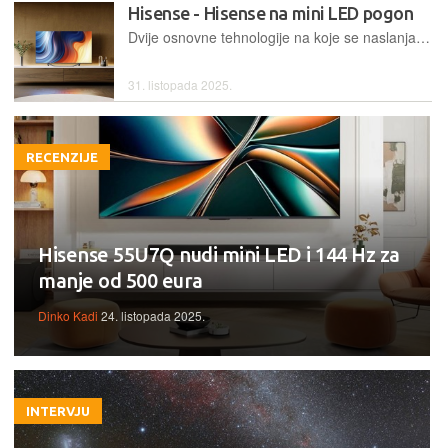
Hisense - Hisense na mini LED pogon
Dvije osnovne tehnologije na koje se naslanja TV postava za 2025. godinu su mini LED pozadinsko osvjetljenje i Quantum Dot. Hisense ima kompetitivne cijene i relativno bogatu opremu, koja u većini modela donosi HDMI 2.1 konektore, subwoofer i visoku stopu osvježavanja panela
31. listopada 2025.
RECENZIJE
Hisense 55U7Q nudi mini LED i 144 Hz za
manje od 500 eura
Dinko Kadi
24. listopada 2025.
INTERVJU