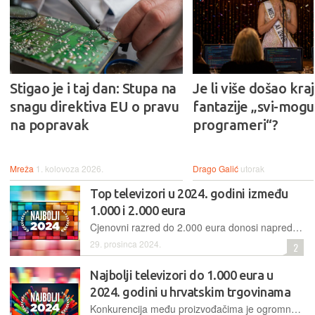
Stigao je i taj dan: Stupa na
Je li više došao kraj
snagu direktiva EU o pravu
fantazije „svi-mogu-
na popravak
programeri“?
Mreža
1. kolovoza 2026.
Drago Galić
utorak
Top televizori u 2024. godini između
1.000 i 2.000 eura
Cjenovni razred do 2.000 eura donosi naprednije tehnologije, pa možemo pronaći QD-OLED i Mini-LED televizore, a moguće je nabaviti i vrlo velike dijagonale, čak i od 100''
29. prosinca 2024.
2
Najbolji televizori do 1.000 eura u
2024. godini u hrvatskim trgovinama
Konkurencija među proizvođačima je ogromna, što koristi kupcima jer se i u nižim cjenovnim rangovima vodi borba naprednim opcijama i tehnologijama. Odluka o kupnji novog TV-a ima svoje višegodišnje posljedice, pa smo nastojali odabrati modele koji u cjenovnom rangu do 1000 eura donose napredne funkcionalnosti, ističu se veličinom ili nekom drugom ključnom opcijom