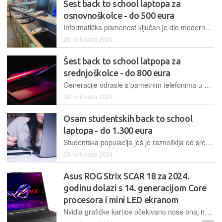
Šest back to school laptopa za
osnovnoškolce - do 500 eura
Informatička pismenost ključan je dio modernog obrazovanja, a za usvajanje početnih znanja o informatici, ali i za druge zadatke poput istraživanja ili pisanja radova, jedan od potrebnih alata vašem osnovnoškolcu je i prijenosno računalo. Kod laptopa za osnovnu školu vodili smo se prije svega pristupačnom cijenom, ali i dovoljno dobrim specifikacijama
28. kolovoza 2024.
Šest back to school latpopa za
srednjoškolce - do 800 eura
Generacije odrasle s pametnim telefonima u srednjoškolskom obrazovanju trebaju ipak i laptop. Ovisno o odabiru škole, potencijalne potrebe idu od rudimentarnih prijenosnika do onih koji moraju izvoditi zahtjevnije aplikacije. Podigli smo cjenovni razred za srednjoškolske laptope i u mix ubacili raznolikije društvo
28. kolovoza 2024.
Osam studentskih back to school
laptopa - do 1.300 eura
Studentska populacija još je raznolikija od srednjoškolske, a tehnički i kreativni smjerovi često koriste vrlo zahtjevne aplikacije. Zamišljenu cjenovnu granicu kategorije studentskih laptopa odredili smo na 1300 eura i unutra uspjeli probrati vrlo zanimljivo društvo
28. kolovoza 2024.
Asus ROG Strix SCAR 18 za 2024.
godinu dolazi s 14. generacijom Core
procesora i mini LED ekranom
Nvidia grafičke kartice očekivano nose onaj najvažniji segment, dok je Asus unaprijedio ekran s mini LED pozadinskim osvjetljenjem koje omogućuje iznimnu svjetlinu i bolji kontrast te s novom generacijom Intel Core procesora