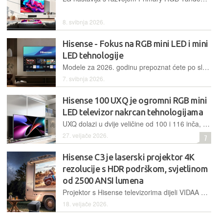
8. svibnja 2026.
Hisense - Fokus na RGB mini LED i mini
LED tehnologije
Modele za 2026. godinu prepoznat ćete po slovu S u imenu, a kineski proizvođač predstavio je najjače televizore s RGB mini LED pozadinskim osvjetljenjem, srednju kategoriju s mini LED-om i ulazne serije s direktnim LED pozadinskim osvjetljenjem
7. svibnja 2026.
Hisense 100 UXQ je ogromni RGB mini
LED televizor nakrcan tehnologijama
UXQ dolazi u dvije veličine od 100 i 116 inča, a spaja novu nadogradnju na mini LED tehnologiju s čime postiže precizniji prikaz boja i ogromnu svjetlinu koja dostiže nestvarnih 8000 cd/m2 u naglascima. Televizor je bogato opremljen, no zbog nove tehnologije i veličine ima i visoku cijenu
27. veljače 2026.
7
Hisense C3 je laserski projektor 4K
rezolucije s HDR podrškom, svjetlinom
od 2500 ANSI lumena
Projektor s Hisense televizorima dijeli VIDAA operativni sustav, a u odnosu na prošlu generaciju nudi viši kontrast. C3 nudi projekciju do ogromnih 300'', ima HDR podršku i inovativni dizajn s okruglim postoljem i mogućnosti okretanja tijela za 360 stupnjeva
18. veljače 2026.