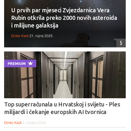
U prvih par mjeseci Zvjezdarnica Vera
Rubin otkrila preko 2000 novih asteroida
i milijune galaksija
Dinko Kadi
21. rujna 2025.
5
PREMIUM
Top superračunala u Hrvatskoj i svijetu - Ples
milijardi i čekanje europskih AI tvornica
Dinko Kadi
2. ožujka 2025.