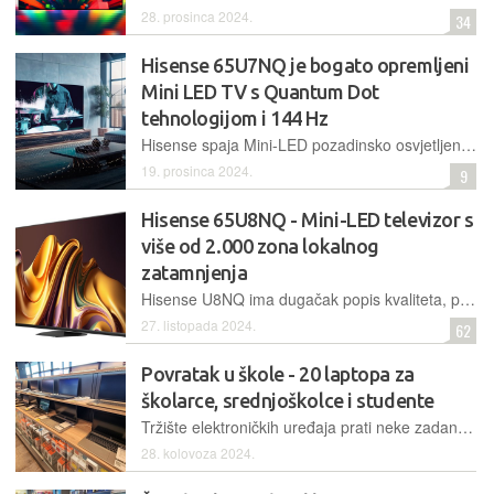
28. prosinca 2024.
34
Hisense 65U7NQ je bogato opremljeni
Mini LED TV s Quantum Dot
tehnologijom i 144 Hz
Hisense spaja Mini-LED pozadinsko osvjetljenje, Quantum Dot tehnologiju s 144-hercnim osvježavanjem, nadprosječnim audio sustavom te širokom podrškom za HDR i igranje – sve to u cjenovno povoljnom paketu
19. prosinca 2024.
9
Hisense 65U8NQ - Mini-LED televizor s
više od 2.000 zona lokalnog
zatamnjenja
Hisense U8NQ ima dugačak popis kvaliteta, poput iznimne vršne svjetline, velikog broja zona lokalnog zatamnjenja i, posljedično, visokog kontrasta. Tu je i stopa osvježavanja ekrana od 144 Hz, kao i bogata HDR podrška, koja uključuje Dolby Vision
27. listopada 2024.
62
Povratak u škole - 20 laptopa za
školarce, srednjoškolce i studente
Tržište elektroničkih uređaja prati neke zadane točke u godini od kojih je jedno ovo razdoblje kada u trgovinama postoje back to school akcije. Laptopi dominiraju ovim akcijama i to je odlična prilika za sve koji školarcima trebaju nabaviti jedan od važnih pomoćnih alata za školske aktivnosti ili jednostavno trebaju novi uređaj
28. kolovoza 2024.