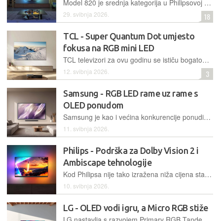
Model 820 je srednja kategorija u Philipsovoj ponudi i nudi odličan omjer kvalitete prikaza, mogućnosti i opremljenosti uz cijenu, koja je sada nakon nekoliko mjeseci prisutnosti na našem tržištu vrlo konkurentna
29. svibnja 2026.
18
TCL - Super Quantum Dot umjesto
fokusa na RGB mini LED
TCL televizori za ovu godinu se ističu bogatom opremom, iznimno visokim vršnim svjetlinama do nevjerojatnih 10000 cd/m2 te fokusom na novi poboljšani Quantum Dot sloj u kombinaciji s mini LED pozadinskim osvjetljenjem
12. svibnja 2026.
3
Samsung - RGB LED rame uz rame s
OLED ponudom
Samsung je kao i većina konkurencije ponudio RGB LED tehnologiju za koju navodi pokrivanje 100% BT.2020 spektra boja. Ipak, na vrhu je i dalje njihova ponuda QD-OLED panela na čelu s S95H televizorom
11. svibnja 2026.
Philips - Podrška za Dolby Vision 2 i
Ambiscape tehnologije
Kod Philipsa nije tako izražena niža cijena starije generacije, jer je dosta modela kasno stiglo na naše tržište. Za 2026. godinu najjači OLED modeli stižu s Primary RGB Tandem 2.0 panelima, nastavljaju se mini LED i QLED serije, a širi se Titan OS i na najjače modele
10. svibnja 2026.
LG - OLED vodi igru, a Micro RGB stiže
LG nastavlja s razvojem Primary RGB Tandem panela u OLED flagship modelima, dok paralelno prati trend micro RGB tehnologije s fizički manjim LED-icama u odnosu na mini LED modele