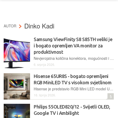
Dinko Kadi
AUTOR
Samsung ViewFinity S8 S85TH veliki je
i bogato opremljen VA monitor za
produktivnost
Nevjerojatna količina konektora, mogućnosti i ponajviše veliki 40'' zakrivljeni VA panel visoke rezolucije prednosti su ovog monitora iz ViewFinity serije namijenjene kreativnim korisnicima i ostalima kojima treba velika količina ekranskog prostora
6. srpnja 2026.
Hisense 65UR8S - bogato opremljeni
RGB MiniLED TV s visokom svjetlinom
Hisense je predstavio RGB Mini LED model UR8S koji je za stepenicu niže od najjačeg dostupnog modela. Svaka LED-ica ima crvenu, zelenu i plavu diodu zasebno što rezultira bogatim prikazom boja i visokom svjetlinom
16. lipnja 2026.
5
Philips 55OLED820/12 - Svijetli OLED,
Google TV i Ambilight