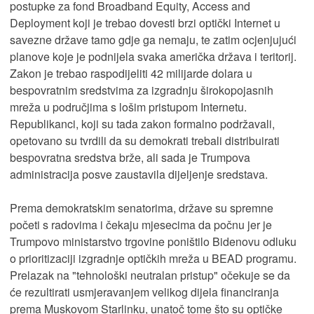
postupke za fond Broadband Equity, Access and
Deployment koji je trebao dovesti brzi optički Internet u
savezne države tamo gdje ga nemaju, te zatim ocjenjujući
planove koje je podnijela svaka američka država i teritorij.
Zakon je trebao raspodijeliti 42 milijarde dolara u
bespovratnim sredstvima za izgradnju širokopojasnih
mreža u područjima s lošim pristupom Internetu.
Republikanci, koji su tada zakon formalno podržavali,
opetovano su tvrdili da su demokrati trebali distribuirati
bespovratna sredstva brže, ali sada je Trumpova
administracija posve zaustavila dijeljenje sredstava.
Prema demokratskim senatorima, države su spremne
početi s radovima i čekaju mjesecima da počnu jer je
Trumpovo ministarstvo trgovine poništilo Bidenovu odluku
o prioritizaciji izgradnje optičkih mreža u BEAD programu.
Prelazak na "tehnološki neutralan pristup" očekuje se da
će rezultirati usmjeravanjem velikog dijela financiranja
prema Muskovom Starlinku, unatoč tome što su optičke