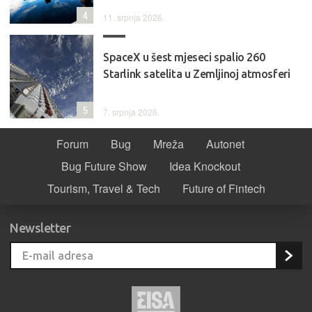
4
11. srpnja 2026.
SpaceX u šest mjeseci spalio 260
Starlink satelita u Zemljinoj atmosferi
5
7. srpnja 2026.
Forum
Bug
Mreža
Autonet
Bug Future Show
Idea Knockout
Tourism, Travel & Tech
Future of Fintech
Newsletter