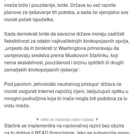
mreže brže i pouzdanije, tvrde. Države su već razvile
planove za rješavanje tih potreba, a sada će vjerojatno sve
morati početi ispočetka.
Sada demokrati tvrde da savezne države moraju zadržati
fleksibilnost za odabir najkvalitetnijih širokopojasnih opcija,
„umjesto da ih birokrati iz Washingtona primoravaju da
usmjeravaju sredstva prema Muskovom Starlinku, koji
nema skalabilnost, pouzdanost i brzinu optičkih ili drugih
zemaljskih širokopojasnih rješenja“.
Pod parolom „tehnološki neutralnog pristupa“ država će
morati osigurati Internet najnižoj cijeni, isključujući optiku u
mnogim područjima koja bi inače mogla biti podobna za tu
vrstu mreže.
Starlink se implementira na nacionalnoj razini bez obzira
na to dobiva li BEAD financiranje, iako se subvencije mogu