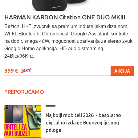
HARMAN KARDON Citation ONE DUO MKIII
Bežicni Hi-Fi zvucnik sa premium industrijskim dizajnom,
Wi-Fi, Bluetooth, Chromecast, Google Assistant, kontrole
na dodir, snaga 40W, mogucnost uparivanja za stereo zvuk,
Google Home aplikacija, HD audio streaming
24Bits/96Khz.
399 €
AKCIJA
448 €
PREPORUČAMO
Najbolji mobiteli 2026. - besplatno
digitalno izdanje Bugovog ljetnog
priloga