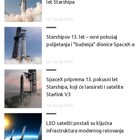
let Starshipa
11
25. srpnja 2026.
Starshipov 13. let – novi pokušaj
polijetanja i "buđenja" dionice SpaceX-a
29
23. srpnja 2026.
SpaceX priprema 13. pokusni let
Starshipa, koji će lansirati i satelite
Starlink V3
14. srpnja 2026.
LEO sateliti postali su ključna
infrastruktura modernog ratovanja