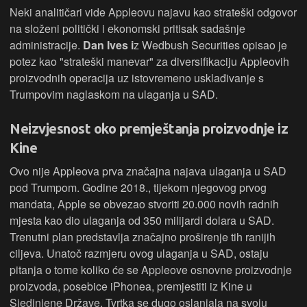
Neki analitičari vide Appleovu najavu kao strateški odgovor
na složeni politički i ekonomski pritisak sadašnje
administracije.
Dan Ives i
z Wedbush Securities opisao je
potez kao "strateški manevar" za diversifikaciju Appleovih
proizvodnih operacija uz istovremeno usklađivanje s
Trumpovim naglaskom na ulaganja u SAD.
Neizvjesnost oko premještanja proizvodnje iz
Kine
Ovo nije Appleova prva značajna najava ulaganja u SAD
pod Trumpom. Godine 2018., tijekom njegovog prvog
mandata, Apple se obvezao stvoriti 20.000 novih radnih
mjesta kao dio ulaganja od 350 milijardi dolara u SAD.
Trenutni plan predstavlja značajno proširenje tih ranijih
ciljeva. Unatoč razmjeru ovog ulaganja u SAD, ostaju
pitanja o tome koliko će se Appleove osnovne proizvodnje
proizvoda, posebice iPhonea, premjestiti iz Kine u
Sjedinjene Države. Tvrtka se dugo oslanjala na svoju