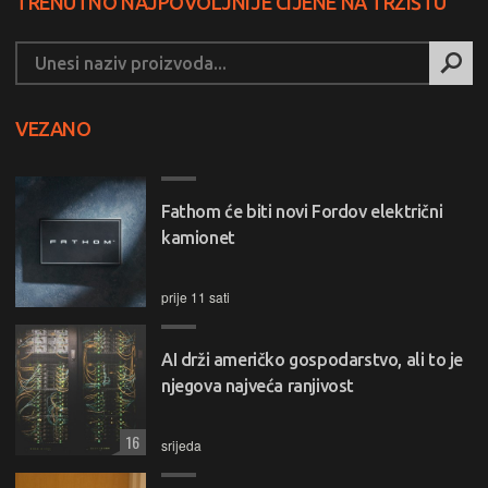
TRENUTNO NAJPOVOLJNIJE CIJENE NA TRŽIŠTU
VEZANO
Fathom će biti novi Fordov električni
kamionet
prije 11 sati
AI drži američko gospodarstvo, ali to je
njegova najveća ranjivost
16
srijeda