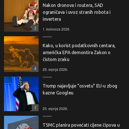
Nakon dronova i routera, SAD
ograničava i uvoz stranih robota i
invertera
2
1. kolovoza 2026.
Kako, u korist podatkovnih centara,
američka EPA demontira Zakon o
čistom zraku
4
29. srpnja 2026.
Trump najavljuje "osvetu" EU-u zbog
kazne Googleu
7
25. srpnja 2026.
TSMC planira povećati cijene čipova u