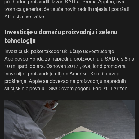
prethodno proizvodili izvan SAD-a. Prema Appleu, ova
tvornica generirat će tisuće novih radnih mjesta i podržati
AI inicijative tvrtke.
Investicije u domaću proizvodnju i zelenu
tehnologiju
Investicijski paket također uključuje udvostručenje
Appleovog Fonda za naprednu proizvodnju u SAD-u s 5 na
10 milijardi dolara. Osnovan 2017., ovaj fond promovira
inovacije i proizvodnju diljem Amerike. Kao dio ovog
proširenja, Apple se obvezao na proizvodnju naprednih
silicijskih čipova u TSMC-ovom pogonu Fab 21 u Arizoni.