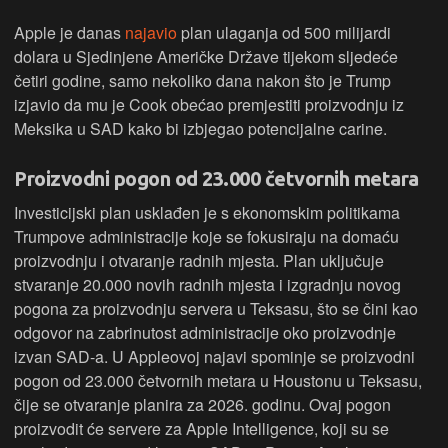
Apple je danas
najavio
plan ulaganja od 500 milijardi
dolara u Sjedinjene Američke Države tijekom sljedeće
četiri godine, samo nekoliko dana nakon što je Trump
izjavio da mu je Cook obećao premjestiti proizvodnju iz
Meksika u SAD kako bi izbjegao potencijalne carine.
Proizvodni pogon od 23.000 četvornih metara
Investicijski plan usklađen je s ekonomskim politikama
Trumpove administracije koje se fokusiraju na domaću
proizvodnju i otvaranje radnih mjesta. Plan uključuje
stvaranje 20.000 novih radnih mjesta i izgradnju novog
pogona za proizvodnju servera u Teksasu, što se čini kao
odgovor na zabrinutost administracije oko proizvodnje
izvan SAD-a. U Appleovoj najavi spominje se proizvodni
pogon od 23.000 četvornih metara u Houstonu u Teksasu,
čije se otvaranje planira za 2026. godinu. Ovaj pogon
proizvodit će servere za Apple Intelligence, koji su se