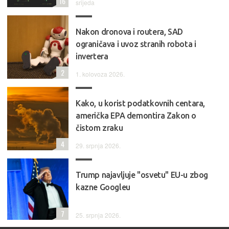
16
srijeda
Nakon dronova i routera, SAD
ograničava i uvoz stranih robota i
invertera
2
1. kolovoza 2026.
Kako, u korist podatkovnih centara,
američka EPA demontira Zakon o
čistom zraku
4
29. srpnja 2026.
Trump najavljuje "osvetu" EU-u zbog
kazne Googleu
7
25. srpnja 2026.