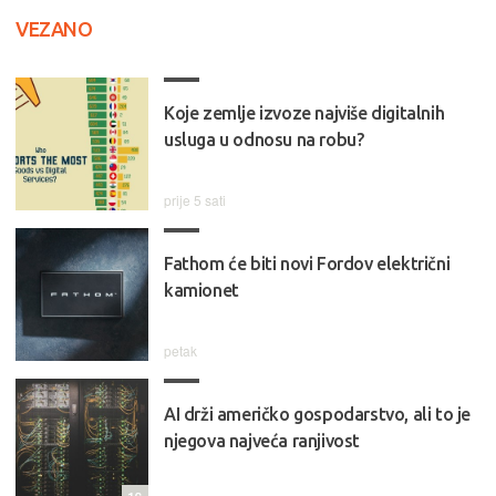
VEZANO
Koje zemlje izvoze najviše digitalnih
usluga u odnosu na robu?
prije 5 sati
Fathom će biti novi Fordov električni
kamionet
petak
AI drži američko gospodarstvo, ali to je
njegova najveća ranjivost