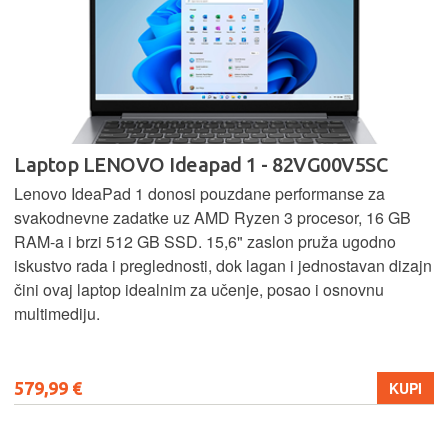
Laptop LENOVO Ideapad 1 - 82VG00V5SC
Lenovo IdeaPad 1 donosi pouzdane performanse za
svakodnevne zadatke uz AMD Ryzen 3 procesor, 16 GB
RAM-a i brzi 512 GB SSD. 15,6" zaslon pruža ugodno
iskustvo rada i preglednosti, dok lagan i jednostavan dizajn
čini ovaj laptop idealnim za učenje, posao i osnovnu
multimediju.
579,99 €
KUPI