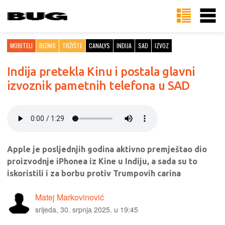
MOBITELI
BIZNIS
TRŽIŠTE
CANALYS
INDIJA
SAD
IZVOZ
Indija pretekla Kinu i postala glavni
izvoznik pametnih telefona u SAD
Apple je posljednjih godina aktivno premještao dio
proizvodnje iPhonea iz Kine u Indiju, a sada su to
iskoristili i za borbu protiv Trumpovih carina
Matej Markovinović
srijeda, 30. srpnja 2025. u 19:45