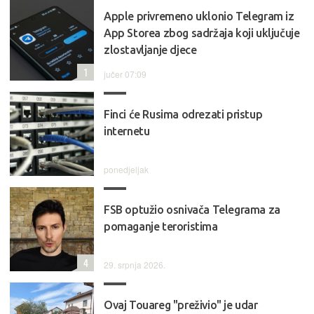
Apple privremeno uklonio Telegram iz
App Storea zbog sadržaja koji uključuje
zlostavljanje djece
1
jučer 07:09
Finci će Rusima odrezati pristup
internetu
ponedjeljak
FSB optužio osnivača Telegrama za
pomaganje teroristima
4
29. srpnja 2026.
Ovaj Touareg "preživio" je udar