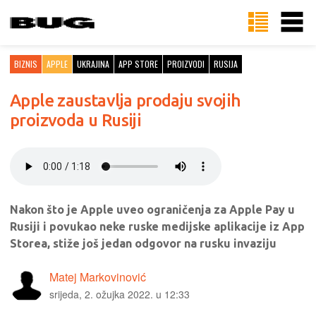
BIZNIS
APPLE
UKRAJINA
APP STORE
PROIZVODI
RUSIJA
Apple zaustavlja prodaju svojih
proizvoda u Rusiji
Nakon što je Apple uveo ograničenja za Apple Pay u
Rusiji i povukao neke ruske medijske aplikacije iz App
Storea, stiže još jedan odgovor na rusku invaziju
Matej Markovinović
srijeda, 2. ožujka 2022. u 12:33