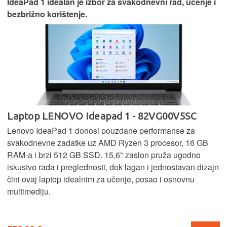
IdeaPad 1 idealan je izbor za svakodnevni rad, učenje i
bezbrižno korištenje.
Laptop LENOVO Ideapad 1 - 82VG00V5SC
Lenovo IdeaPad 1 donosi pouzdane performanse za
svakodnevne zadatke uz AMD Ryzen 3 procesor, 16 GB
RAM-a i brzi 512 GB SSD. 15,6" zaslon pruža ugodno
iskustvo rada i preglednosti, dok lagan i jednostavan dizajn
čini ovaj laptop idealnim za učenje, posao i osnovnu
multimediju.