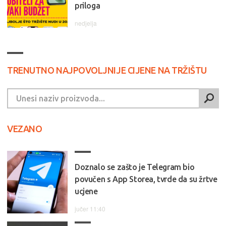
priloga
nedjelja
TRENUTNO NAJPOVOLJNIJE CIJENE NA TRŽIŠTU
VEZANO
Doznalo se zašto je Telegram bio
povučen s App Storea, tvrde da su žrtve
ucjene
jučer 11:40