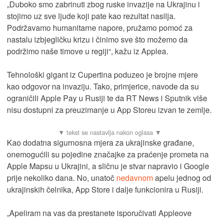
„Duboko smo zabrinuti zbog ruske invazije na Ukrajinu i
stojimo uz sve ljude koji pate kao rezultat nasilja.
Podržavamo humanitarne napore, pružamo pomoć za
nastalu izbjegličku krizu i činimo sve što možemo da
podržimo naše timove u regiji“, kažu iz Applea.
Tehnološki gigant iz Cupertina poduzeo je brojne mjere
kao odgovor na invaziju. Tako, primjerice, navode da su
ograničili Apple Pay u Rusiji te da RT News i Sputnik više
nisu dostupni za preuzimanje u App Storeu izvan te zemlje.
Kao dodatna sigurnosna mjera za ukrajinske građane,
onemogućili su pojedine značajke za praćenje prometa na
Apple Mapsu u Ukrajini, a sličnu je stvar napravio i Google
prije nekoliko dana. No, unatoč
nedavnom
apelu jednog od
ukrajinskih čelnika, App Store i dalje funkcionira u Rusiji.
„Apeliram na vas da prestanete isporučivati Appleove