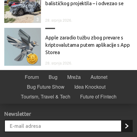
balističkog projektila – i odvezao se
3
28. srpnja 2026.
Apple zaradio tužbu zbog prevare s
kriptovalutama putem aplikacije s App
Storea
28. srpnja 2026.
Forum
Bug
Mreža
Autonet
Bug Future Show
Idea Knockout
Tourism, Travel & Tech
Future of Fintech
Newsletter