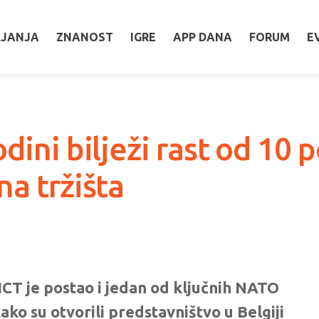
LJANJA
ZNANOST
IGRE
APP DANA
FORUM
E
ini bilježi rast od 10 pos
na tržišta
ICT je postao i jedan od ključnih NATO
kako su otvorili predstavništvo u Belgiji