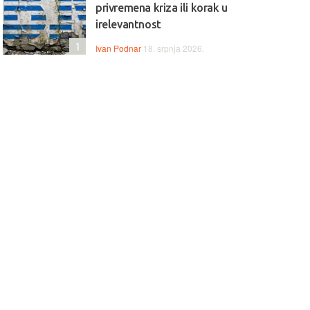
privremena kriza ili korak u
irelevantnost
1
Ivan Podnar
18. srpnja 2026.