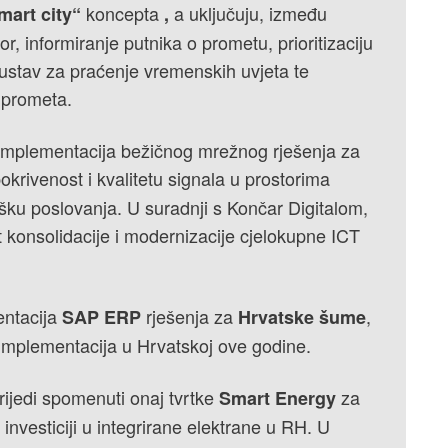
koncepta
a uključuju, između
mart city“
,
 informiranje putnika o prometu, prioritizaciju
 sustav za praćenje vremenskih uvjeta te
 prometa.
implementacija bežičnog mrežnog rješenja za
krivenost i kvalitetu signala u prostorima
šku poslovanja. U suradnji s Končar Digitalom,
kt konsolidacije i modernizacije cjelokupne ICT
entacija
rješenja za
,
SAP ERP
Hrvatske šume
 implementacija u Hrvatskoj ove godine.
rijedi spomenuti onaj tvrtke
za
Smart Energy
investiciji u integrirane elektrane u RH. U