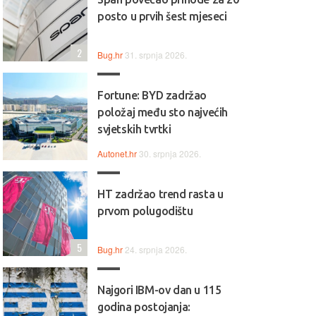
posto u prvih šest mjeseci
2
Bug.hr
31. srpnja 2026.
Fortune: BYD zadržao
položaj među sto najvećih
svjetskih tvrtki
Autonet.hr
30. srpnja 2026.
HT zadržao trend rasta u
prvom polugodištu
5
Bug.hr
24. srpnja 2026.
Najgori IBM-ov dan u 115
godina postojanja: