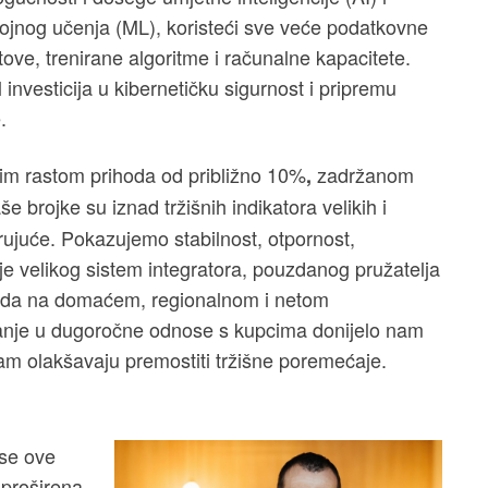
rojnog učenja (ML), koristeći sve veće podatkovne
tove, trenirane algoritme i računalne kapacitete.
 investicija u kibernetičku sigurnost i pripremu
.
nim rastom prihoda od približno 10%
zadržanom
,
e brojke su iznad tržišnih indikatora velikih i
rujuće. Pokazujemo stabilnost, otpornost,
ije velikog sistem integratora, pouzdanog pružatelja
zvoda na domaćem, regionalnom i netom
anje u dugoročne odnose s kupcima donijelo nam
am olakšavaju premostiti tržišne poremećaje.
se ove
 proširena