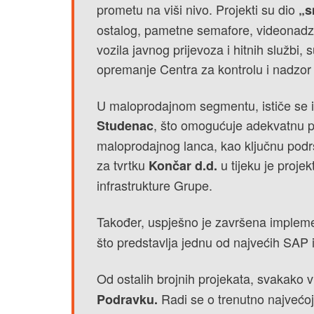
prometu na viši nivo. Projekti su dio
„s
ostalog, pametne semafore, videonadzor,
vozila javnog prijevoza i hitnih službi,
opremanje Centra za kontrolu i nadzor
U maloprodajnom segmentu, ističe se 
, što omogućuje adekvatnu po
Studenac
maloprodajnog lanca, kao ključnu podr
za tvrtku
u tijeku je proje
Končar d.d.
infrastrukture Grupe.
Također, uspješno je završena implem
što predstavlja jednu od najvećih SAP
Od ostalih brojnih projekata, svakako v
Radi se o trenutno najvećoj 
Podravku.