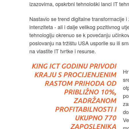
izazovima, opskrbni tehnološki lanci IT tehno
Nastavio se trend digitalne transformacije i
intenziteta - ali i dalje velikog pozitivnog utj
tehnologiju okrenuo se k povećanju učinkovit
poslovanju na tržištu USA usporile su ili sma
na vlastite IT tvrtke i resurse.
KING ICT GODINU PRIVODI
Hr
KRAJU S PROCIJENJENIM
sr
RASTOM PRIHODA OD
ot
PRIBLIŽNO 10%
,
po
ZADRŽANOM
za
PROFITABILNOSTI I
do
UKUPNO 770
Ve
ZAPOSLENIKA
mo