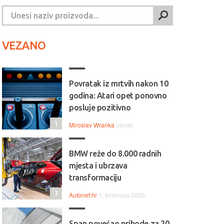
VEZANO
Povratak iz mrtvih nakon 10
godina: Atari opet ponovno
posluje pozitivno
1
Miroslav Wranka
utorak
BMW reže do 8.000 radnih
mjesta i ubrzava
transformaciju
7
Autonet.hr
1. kolovoza 2026.
Span povećao prihode za 20