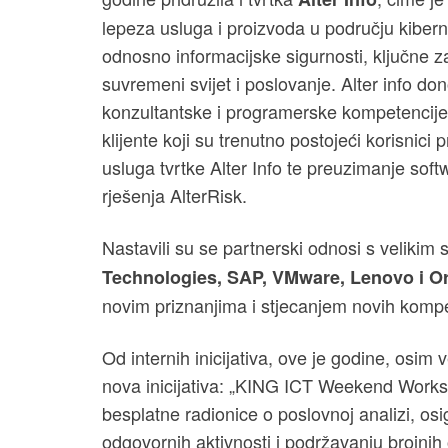
lepeza usluga i proizvoda u području kibern
odnosno informacijske sigurnosti, ključne z
suvremeni svijet i poslovanje. Alter info do
konzultantske i programerske kompetencije
klijente koji su trenutno postojeći korisnici 
usluga tvrtke Alter Info te preuzimanje soft
rješenja AlterRisk.
Nastavili su se partnerski odnosi s velikim
Technologies, SAP, VMware, Lenovo i O
novim priznanjima i stjecanjem novih kompe
Od internih inicijativa, ove je godine, osi
nova inicijativa: „KING ICT Weekend Worksh
besplatne radionice o poslovnoj analizi, os
odgovornih aktivnosti i podržavanju brojnih