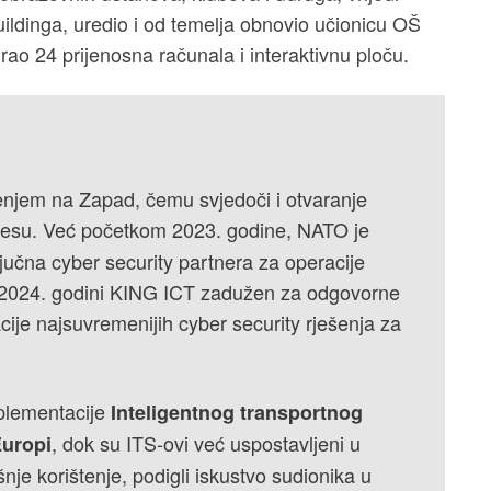
ildinga, uredio i od temelja obnovio učionicu OŠ
irao 24 prijenosna računala i interaktivnu ploču.
renjem na Zapad, čemu svjedoči i otvaranje
lesu. Već početkom 2023. godine, NATO je
učna cyber security partnera za operacije
. i 2024. godini KING ICT zadužen za odgovorne
cije najsuvremenijih cyber security rješenja za
mplementacije
Inteligentnog transportnog
, dok su ITS-ovi već uspostavljeni u
Europi
nje korištenje, podigli iskustvo sudionika u