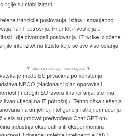
logije su stabilizirani.
 zelene tranzicije poslovanja, istina - smanjenog
ecaja na IT potrošnju. Prioritet investicija u
osti i djelotvornosti poslovanja. IT tvrtke izložene
njile intenzitet na tržištu koje se sve više oslanja
vatska je među EU prvacima po korištenju
edstava NPOO (Nacionalni plan oporavka i
pornosti) i drugih EU izvora financiranja, što ima
zitivan utjecaj na IT potrošnju. Tehnološka rješenja
snovana na umjetnoj inteligenciji i strojnom učenju
živjela su procvat predvođena Chat GPT-om.
ćina industrija eksploatira ili eksperimentira
gućnosti i dosege umjetne inteligencije (AI) i