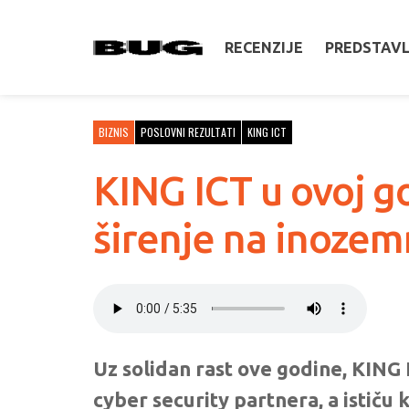
RECENZIJE
PREDSTAV
BIZNIS
POSLOVNI REZULTATI
KING ICT
KING ICT u ovoj god
širenje na inozem
Uz solidan rast ove godine, KING 
cyber security partnera, a ističu 