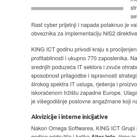
st
se
Rast cyber prijetnji i napada potaknuo je val
obveznika za implementaciju NIS2 direktive
KING ICT godinu privodi kraju s procijenje
profitabilnosti i ukupno 770
zaposlenika. Naš
srednjih poduzeća IT sektora i zvuče ohrab
sposobnost prilagodbe i ispravnosti strateg
širokog spektra IT usluga, rješenja i proi
iskoračenom tržištu zapadne Europe. Ulag
je višegodišnje poslovne angažmane koji n
Akvizicije i interne inicijative
Nakon Omega Softwarea, KING ICT Grupi 
godine pridružila i tvrtka
, čime je
Alter Info