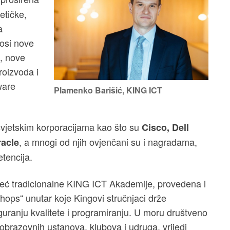
etičke,
a
nosi nove
, nove
proizvoda i
ware
Plamenko Barišić, KING ICT
 svjetskim korporacijama kao što su
Cisco, Dell
, a mnogi od njih ovjenčani su i nagradama,
racle
tencija.
m već tradicionalne KING ICT Akademije, provedena i
ops“ unutar koje Kingovi stručnjaci drže
iguranju kvalitete i programiranju. U moru društveno
 obrazovnih ustanova, klubova i udruga, vrijedi