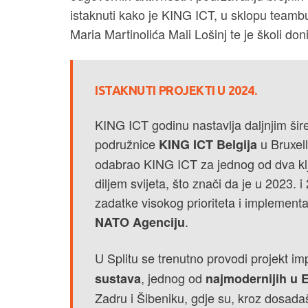
istaknuti kako je KING ICT, u sklopu teambu
Maria Martinolića Mali Lošinj te je školi don
ISTAKNUTI PROJEKTI U 2024.
KING ICT godinu nastavlja daljnjim ši
podružnice
u Bruxel
KING ICT Belgija
odabrao KING ICT za jednog od dva klj
diljem svijeta, što znači da je u 2023
zadatke visokog prioriteta i implementa
.
NATO Agenciju
U Splitu se trenutno provodi projekt i
, jednog od
sustava
najmodernijih u 
Zadru i Šibeniku, gdje su, kroz dosadaš