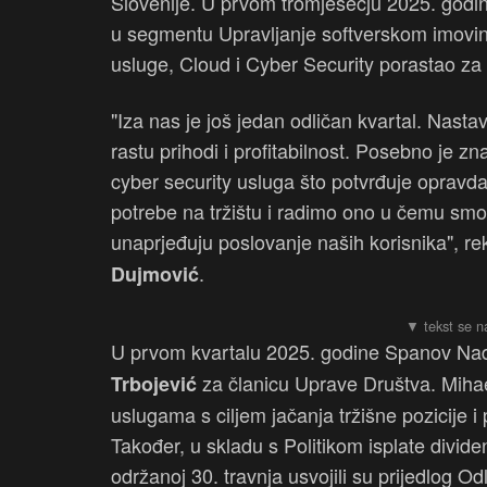
Slovenije. U prvom tromjesečju 2025. godine
u segmentu Upravljanje softverskom imovino
usluge, Cloud i Cyber Security porastao za 
"Iza nas je još jedan odličan kvartal. Nasta
rastu prihodi i profitabilnost. Posebno je 
cyber security usluga što potvrđuje opravd
potrebe na tržištu i radimo ono u čemu smo 
unaprjeđuju poslovanje naših korisnika", 
.
Dujmović
U prvom kvartalu 2025. godine Spanov Nad
za članicu Uprave Društva. Mihae
Trbojević
uslugama s ciljem jačanja tržišne pozicije
Također, u skladu s Politikom isplate divi
održanoj 30. travnja usvojili su prijedlog O