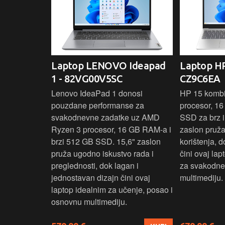
IdeaPad
Laptop LENOVO Ideapad
Laptop HP
SC
1 - 82VG00V5SC
CZ9C6EA
 3 s Ryzen 5
Lenovo IdeaPad 1 donosi
HP 15 komb
RAM-a nudi
pouzdane performanse za
procesor, 1
še aplikacija
svakodnevne zadatke uz AMD
SSD za brz i 
 moderan
Ryzen 3 procesor, 16 GB RAM-a i
zaslon pruž
D
brzi 512 GB SSD. 15,6" zaslon
korištenja, 
up podacima,
pruža ugodno iskustvo rada i
čini ovaj la
izbor za
preglednosti, dok lagan i
za svakodnev
kuće i
jednostavan dizajn čini ovaj
multimediju.
e.
laptop idealnim za učenje, posao i
osnovnu multimediju.