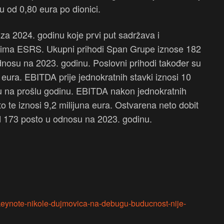
su od 0,80 eura po dionici.
 za 2024. godinu koje prvi put sadržava i
ardima ESRS. Ukupni prihodi Span Grupe iznose 182
odnosu na 2023. godinu. Poslovni prihodi također su
 eura. EBITDA prije jednokratnih stavki iznosi 10
su na prošlu godinu. EBITDA nakon jednokratnih
to te iznosi 9,2 milijuna eura. Ostvarena neto dobit
od 173 posto u odnosu na 2023. godinu.
-keynote-nikole-dujmovica-na-debugu-buducnost-nije-