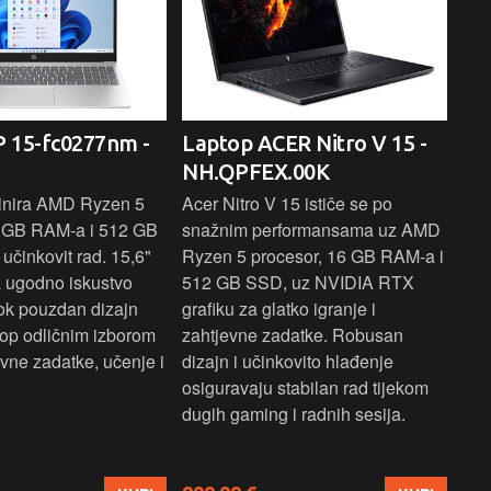
 15-fc0277nm -
Laptop ACER Nitro V 15 -
La
NH.QPFEX.00K
Sl
inira AMD Ryzen 5
Acer Nitro V 15 ističe se po
Len
6 GB RAM-a i 512 GB
snažnim performansama uz AMD
Ryz
učinkovit rad. 15,6"
Ryzen 5 procesor, 16 GB RAM-a i
TB 
a ugodno iskustvo
512 GB SSD, uz NVIDIA RTX
dov
dok pouzdan dizajn
grafiku za glatko igranje i
pru
ptop odličnim izborom
zahtjevne zadatke. Robusan
dok
ne zadatke, učenje i
dizajn i učinkovito hlađenje
mul
osiguravaju stabilan rad tijekom
pro
dugih gaming i radnih sesija.