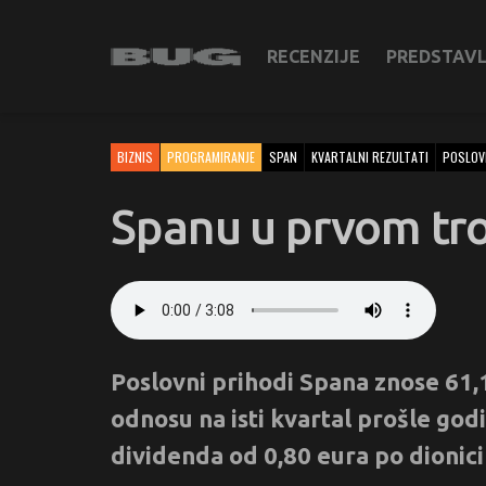
RECENZIJE
PREDSTAV
BIZNIS
PROGRAMIRANJE
SPAN
KVARTALNI REZULTATI
POSLOV
Spanu u prvom tr
Poslovni prihodi Spana znose 61,1 
odnosu na isti kvartal prošle godi
dividenda od 0,80 eura po dionici