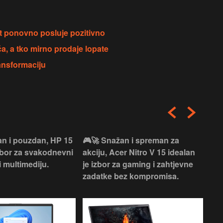
et ponovno posluje pozitivno
ća, a tko mirno prodaje lopate
ansformaciju
an i pouzdan, HP 15
🎮🚀 Snažan i spreman za
🎯⚡
izbor za svakodnevni
akciju, Acer Nitro V 15 idealan
Len
i multimediju.
je izbor za gaming i zahtjevne
vrh
zadatke bez kompromisa.
pro
rad