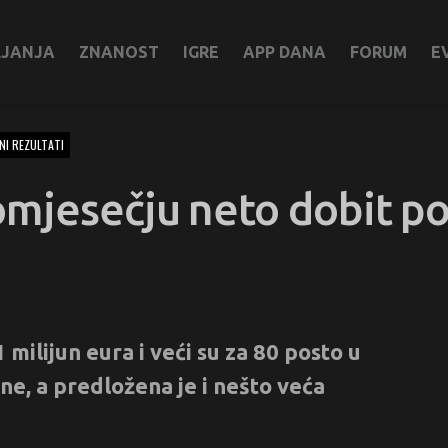
LJANJA
ZNANOST
IGRE
APP DANA
FORUM
E
NI REZULTATI
omjesečju neto dobit p
milijun eura i veći su za 80 posto u
ne, a predložena je i nešto veća