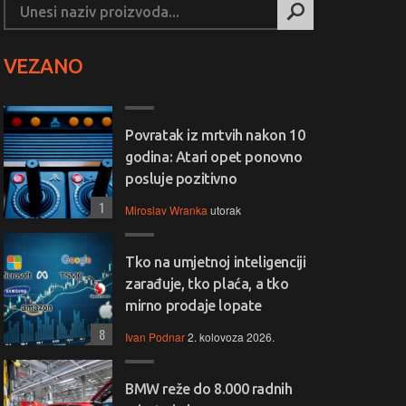
VEZANO
Povratak iz mrtvih nakon 10
godina: Atari opet ponovno
posluje pozitivno
1
Miroslav Wranka
utorak
Tko na umjetnoj inteligenciji
zarađuje, tko plaća, a tko
mirno prodaje lopate
8
Ivan Podnar
2. kolovoza 2026.
BMW reže do 8.000 radnih