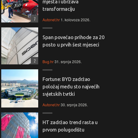
mjesta i ubrzava
transformaciju
7
Autonet.hr
1. kolovoza 2026.
Span povećao prihode za 20
posto u prvih šest mjeseci
2
Bug.hr
31. srpnja 2026.
Fortune: BYD zadržao
položaj među sto najvećih
svjetskih tvrtki
Autonet.hr
30. srpnja 2026.
HT zadržao trend rasta u
prvom polugodištu