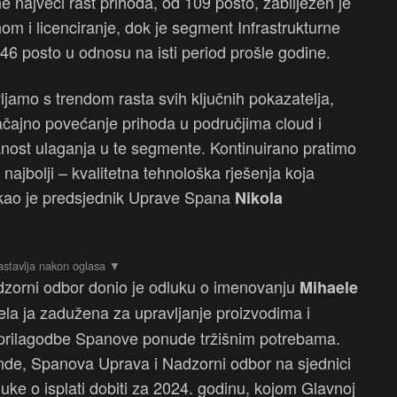
 najveći rast prihoda, od 109 posto, zabilježen je
m i licenciranje, dok je segment Infrastrukturne
46 posto u odnosu na isti period prošle godine.
vljamo s trendom rasta svih ključnih pokazatelja,
značajno povećanje prihoda u područjima cloud i
anost ulaganja u te segmente. Kontinuirano pratimo
najbolji – kvalitetna tehnološka rješenja koja
rekao je predsjednik Uprave Spana
Nikola
zorni odbor donio je odluku o imenovanju
Mihaele
la ja zadužena za upravljanje proizvodima i
 i prilagodbe Spanove ponude tržišnim potrebama.
dende, Spanova Uprava i Nadzorni odbor na sjednici
dluke o isplati dobiti za 2024. godinu, kojom Glavnoj