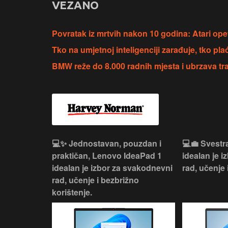
VEZANO
Povratak iz mrtvih nakon 10 godina: Atari op
Tko na umjetnoj inteligenciji zarađuje, tko pla
BMW reže do 8.000 radnih mjesta i ubrzava tr
n, Lenovo
💻✨ Jednostavan, pouzdan i
💻💼 Svestr
si odličan
praktičan, Lenovo IdeaPad 1
idealan je 
nosti za
idealan je izbor za svakodnevni
rad, učenje 
rad, učenje i bezbrižno
korištenje.