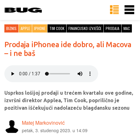
BIZNIS
APPLE
IPHONE
TIM COOK
FINANCIJSKO IZVJEŠĆE
PRODAJA
MAC
Prodaja iPhonea ide dobro, ali Macova
– i ne baš
Usprkos lošijoj prodaji u trećem kvartalu ove godine,
izvršni direktor Applea, Tim Cook, poprilično je
pozitivan iščekujući nadolazeću blagdansku sezonu
Matej Markovinović
petak, 3. studenog 2023. u 14:09