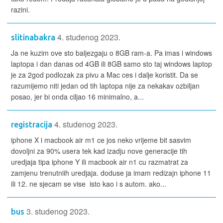
razini.
4. studenog 2023.
slitinabakra
Ja ne kuzim ove sto baljezgaju o 8GB ram-a. Pa imas i windows
laptopa i dan danas od 4GB ili 8GB samo sto taj windows laptop
je za 2god podlozak za pivu a Mac ces i dalje koristit. Da se
razumijemo niti jedan od tih laptopa nije za nekakav ozbiljan
posao, jer bi onda ciljao 16 minimalno, a...
4. studenog 2023.
registracija
iphone X i macbook air m1 ce jos neko vrijeme bit sasvim
dovoljni za 90% usera tek kad izadju nove generacije tih
uredjaja tipa iphone Y ili macbook air n1 cu razmatrat za
zamjenu trenutniih uredjaja. doduse ja imam redizajn iphone 11
ili 12. ne sjecam se vise isto kao i s autom. ako...
3. studenog 2023.
bus