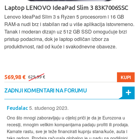
Laptop LENOVO IdeaPad Slim 3 83K7006SSC
Lenovo IdeaPad Slim 3 s Ryzen 5 procesorom i 16 GB
RAM-a nudi brz i stabilan rad u više aplikacija istovremeno.
Tanak i moderan dizajn uz 512 GB SSD omogućuje brzi
pristup podacima, dok je laptop odličan izbor za
produktivnost, rad od kuće i svakodnevne obaveze.
569,98 €
KUPI
629,99 €
ZADNJI KOMENTARI NA FORUMU
5. studenog 2023.
Feudalac
Ono što mnogi zaboravljaju u cijeloj priči je da je Eurozona u
recesiji, mnogim velikim kompanijama padaju profiti ili prodaja.
Kamate rastu, sve je teže financirati kupnju stana/kuće, auta i
tako redom. Prodaja računala globalno je u padu na godišnjoj