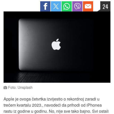
24
Foto: Unsplash
Apple je ovoga četvrtka izvijestio o rekordnoj zaradi u
trećem kvartalu 2023., navodeći da prihodi od iPhonea
rastu iz godine u godinu. No, nije sve tako bajno. Svi ostali