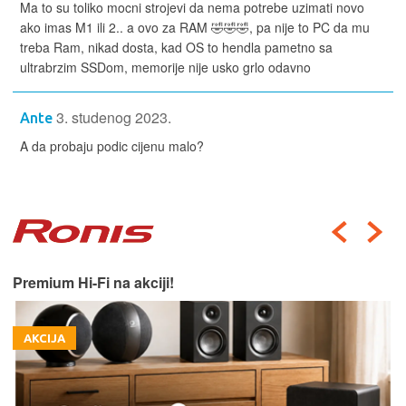
Ma to su toliko mocni strojevi da nema potrebe uzimati novo
ako imas M1 ili 2.. a ovo za RAM 🤣🤣🤣, pa nije to PC da mu
treba Ram, nikad dosta, kad OS to hendla pametno sa
ultrabrzim SSDom, memorije nije usko grlo odavno
3. studenog 2023.
Ante
A da probaju podic cijenu malo?
Premium Hi-Fi na akciji!
AKCIJA