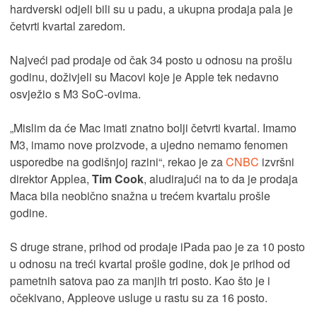
hardverski odjeli bili su u padu, a ukupna prodaja pala je
četvrti kvartal zaredom.
Najveći pad prodaje od čak 34 posto u odnosu na prošlu
godinu, doživjeli su Macovi koje je Apple tek nedavno
osvježio s M3 SoC-ovima.
„Mislim da će Mac imati znatno bolji četvrti kvartal. Imamo
M3, imamo nove proizvode, a ujedno nemamo fenomen
usporedbe na godišnjoj razini“, rekao je za
CNBC
izvršni
direktor Applea,
Tim Cook
, aludirajući na to da je prodaja
Maca bila neobično snažna u trećem kvartalu prošle
godine.
S druge strane, prihod od prodaje iPada pao je za 10 posto
u odnosu na treći kvartal prošle godine, dok je prihod od
pametnih satova pao za manjih tri posto. Kao što je i
očekivano, Appleove usluge u rastu su za 16 posto.