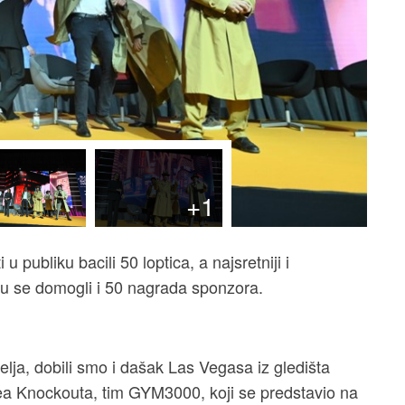
+1
u publiku bacili 50 loptica, a najsretniji i
me su se domogli i 50 nagrada sponzora.
elja, dobili smo i dašak Las Vegasa iz gledišta
dea Knockouta, tim GYM3000, koji se predstavio na