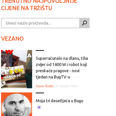
TRENUTNO NAJPOVOLJNIJE
CIJENE NA TRŽIŠTU
VEZANO
Superračunalo na dlanu, tiha
zvijer od 1600 W i robot koji
preskače pragove - novi
tjedan na BugTV-u
Davor Šuštić
29. ožujka 2026.
Moja tri desetljeća u Bugu