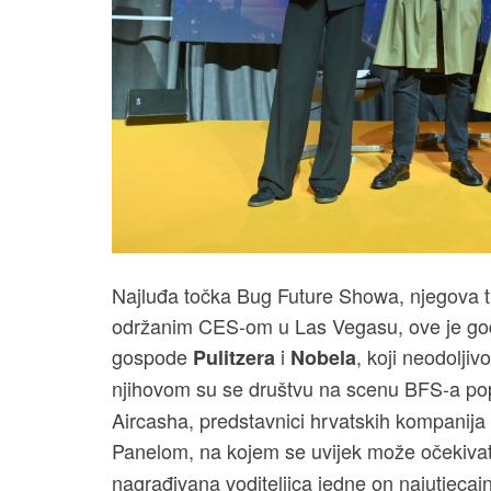
Najluđa točka Bug Future Showa, njegova 
održanim CES-om u Las Vegasu, ove je god
gospode
i
, koji neodoljiv
Pulitzera
Nobela
njihovom su se društvu na scenu BFS-a po
Aircasha, predstavnici hrvatskih kompanija
Panelom, na kojem se uvijek može očekivat
nagrađivana voditeljica jedne on najutjecajn