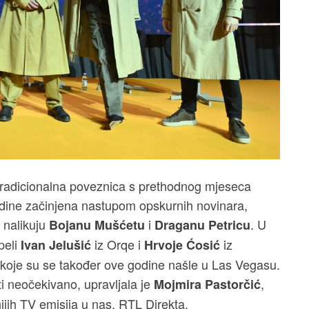
tradicionalna poveznica s prethodnog mjeseca
ine začinjena nastupom opskurnih novinara,
o nalikuju
i
. U
Bojanu Mušćetu
Draganu Petricu
peli
iz Orqe i
iz
Ivan Jelušić
Hrvoje Ćosić
 koje su se također ove godine našle u Las Vegasu.
i neočekivano, upravljala je
,
Mojmira Pastorčić
ijih TV emisija u nas, RTL Direkta.