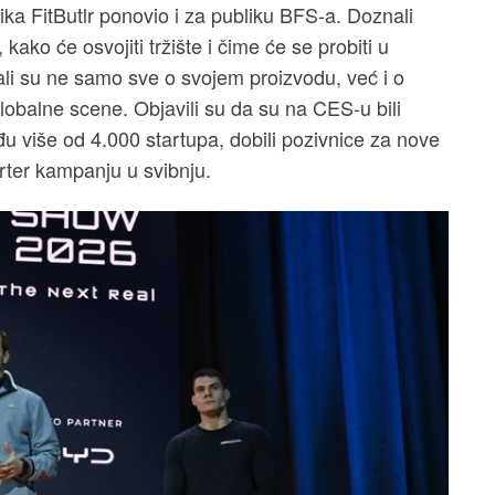
ka FitButlr ponovio i za publiku BFS-a. Doznali
ako će osvojiti tržište i čime će se probiti u
čali su ne samo sve o svojem proizvodu, već i o
globalne scene. Objavili su da su na CES-u bili
eđu više od 4.000 startupa, dobili pozivnice za nove
rter kampanju u svibnju.