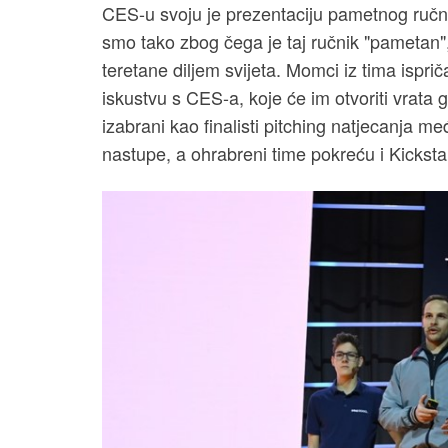
CES-u svoju je prezentaciju pametnog ručni
smo tako zbog čega je taj ručnik "pametan", k
teretane diljem svijeta. Momci iz tima ispri
iskustvu s CES-a, koje će im otvoriti vrata 
izabrani kao finalisti pitching natjecanja m
nastupe, a ohrabreni time pokreću i Kicksta