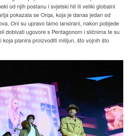
ki od njih postanu i svjetski hit ili veliki globalni
narija pokazala se Orqa, koja je danas jedan od
nova. Oni su upravo tamo lansirani, nakon pobjede
li dobivati ugovore s Pentagonom i sličnima te su
oja planira proizvoditi milijun, što vojnih što