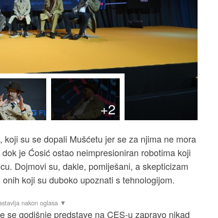
+2
i, koji su se dopali Mušćetu jer se za njima ne mora
uti, dok je Ćosić ostao neimpresioniran robotima koji
erilicu. Dojmovi su, dakle, pomiješani, a skepticizam
d onih koji su duboko upoznati s tehnologijom.
koje se godišnje predstave na CES-u zapravo nikad