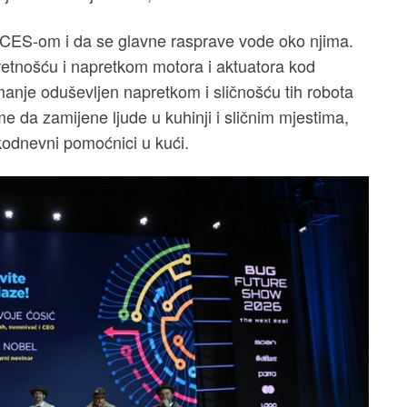
i" CES-om i da se glavne rasprave vode oko njima.
pretnošću i napretkom motora i aktuatora kod
 manje oduševljen napretkom i sličnošću tih robota
e da zamijene ljude u kuhinji i sličnim mjestima,
akodnevni pomoćnici u kući.