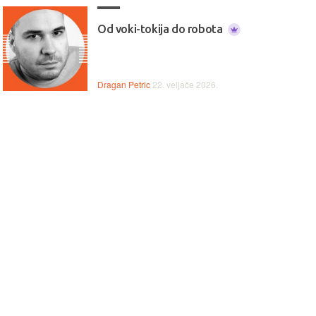
Od voki-tokija do robota
Dragan Petric
22. veljače 2026.