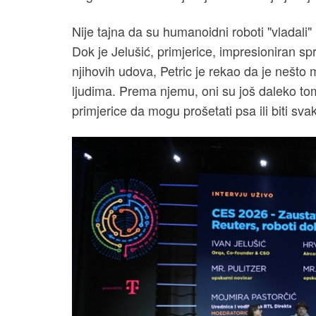
Nije tajna da su humanoidni roboti "vladal
Dok je Jelušić, primjerice, impresioniran s
njihovih udova, Petric je rekao da je nešto
ljudima. Prema njemu, oni su još daleko tom
primjerice da mogu prošetati psa ili biti sv