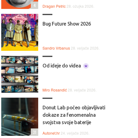
4
Dragan Petric
28. ožujka 2026.
Bug Future Show 2026
Sandro Vrbanus
28. veljače 2026.
Od ideje do videa
Miro Rosandić
28. veljače 2026.
Donut Lab počeo objavljivati
dokaze za fenomenalna
svojstva svoje baterije
31
Autonet.hr
24. veljače 2026.