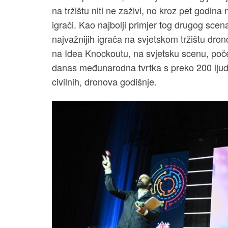
na tržištu niti ne zaživi, no kroz pet godina ne
igrači. Kao najbolji primjer tog drugog sce
najvažnijih igrača na svjetskom tržištu dro
na Idea Knockoutu, na svjetsku scenu, poče
danas međunarodna tvrtka s preko 200 ljudi k
civilnih, dronova godišnje.