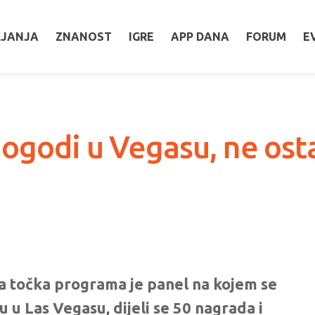
LJANJA
ZNANOST
IGRE
APP DANA
FORUM
E
dogodi u Vegasu, ne osta
ja točka programa je panel na kojem se
u Las Vegasu, dijeli se 50 nagrada i