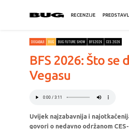
RECENZIJE
PREDSTAV
DOGAĐAJI
BUG
BUG FUTURE SHOW
BFS2026
CES 2026
BFS 2026: Što se 
Vegasu
Uvijek najzabavnija i najotkačeni
govori o nedavno održanom CES-u 