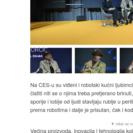
Na CES-u su viđeni i robotski kućni ljubimc
čistiti niti se o njima treba pretjerano brin
sporije i lošije od ljudi stavljaju rublje u p
prema robotima i dalje je prisutan, čak i ko
Većina proizvoda, inovacija i tehnologija 