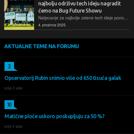
najbolju održivu tech ideju nagradit
ćemo na Bug Future Showu
Natjecanje za najbolje zelene tech ideje ponovno okuplja inovatore koji mijenjaju budućnost. Prijave su otvorene do 7. siječnja 2026., finalisti će biti poznati 26. siječnja, a pobjednika proglašavamo na BFS-u
4. prosinca 2025.
AKTUALNE TEME NA FORUMU
3
Opservatorij Rubin snimio više od 650 tisuća galak
prije 2 sata
10
Matične ploče uskoro poskupljuju za 50 %?
prije 2 sata