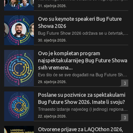
31. siječnja 2026.
Ovo su keynote speakeri Bug Future
Showa 2026
Bug Future Show 2026 održava se u četvrtak, 5. veljače 2026. u Mozaik Event Centru u Zagrebu, a danas vam otkrivamo detalje triju keynote predavanja koja će, ne sumnjamo, napuniti glavnu dvoranu
30. siječnja 2026.
Ovo je kompletan program
najspektakularnijeg Bug Future Showa
svih vremena...
Evo što će se sve događati na Bug Future Showu 2026, u četvrtak, 5. veljače 2026. u Mozaik Event Centru u Zagrebu...
29. siječnja 2026.
3
Poslane su pozivnice za spektakularni
Bug Future Show 2026. Imate li svoju?
Trinaesto izdanje najvećeg (i jedinog) regionalnog tech showa održat će se u Mozaik Event Centru u Zagrebu, 5. veljače 2026., a ako želite doći, vrijeme je da nabavite pozivnicu...
22. siječnja 2026.
3
Otvorene prijave za LAQOthon 2026,