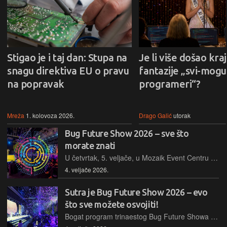
Stigao je i taj dan: Stupa na
Je li više došao kraj
snagu direktiva EU o pravu
fantazije „svi-mogu-
na popravak
programeri“?
Mreža
1. kolovoza 2026.
Drago Galić
utorak
Bug Future Show 2026 – sve što
morate znati
U četvrtak, 5. veljače, u Mozaik Event Centru u Zagrebu održava se 13. izdanje najvećeg tehnološkog spektakla u regiji. Svim posjetiteljima savjetujemo proučiti servisne informacije u nastavku
4. veljače 2026.
Sutra je Bug Future Show 2026 – evo
što sve možete osvojiti!
Bogat program trinaestog Bug Future Showa donosi i bogat nagradni fond. Kroz niz igara i nagradnih natječaja posjetitelji će već tradicionalno moći osvojiti brojne nagrade, pogledajte detalje