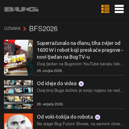
BFS2026
OZNAKA
Superračunalo na dlanu, tiha zvijer od
1600 W i robot koji preskače pragove -
novi tjedan na BugTV-u
Ovaj tjedan na Bugovom YouTube kanalu čeka vas pet novih videa - od recenzije Asusovog minijaturnog superračunala do reportaže s Roborockovog eventa u Varšavi. Tu su i unboxing brutalnog 1,6-kilovatnog napajanja, recenzija pametnog sata za trkače te hakerski keynote s ovogodišnjeg Bug Future Showa
29. ožujka 2026.
Od ideje do videa
Ovaj broj Buga doživio je svoju najavu na nedavno održanom Bug Future Showu, kada sam na samom početku naglasio izlazak jubilarnog broja 400, prikazivanjem AI videa koji je nastao na temelju foto-stripa "Od ideje do kioska", kao dio sadržaja Buga 100 (izdanog prije 25 godina)!
28. veljače 2026.
Od voki-tokija do robota
Na stage Bug Future Showa, na samom otvaranju, popeo se humanoidni robot koji je voditelju Ivanu Šariću uletio u spiku…