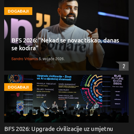
DOGAĐAJI
BFS 2026: "Nekad se novac tiskao, danas
se kodira"
Sandro Vrbanus
5. veljače 2026.
2
DOGAĐAJI
BFS 2026: Upgrade civilizacije uz umjetnu