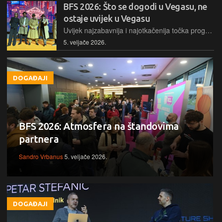
BFS 2026: Što se dogodi u Vegasu, ne
ostaje uvijek u Vegasu
Uvijek najzabavnija i najotkačenija točka programa je panel na kojem se govori o nedavno održanom CES-u u Las Vegasu, dijeli se 50 nagrada i nakon toga se predstavljaju domaći startupi koji su tamo bili
5. veljače 2026.
DOGAĐAJI
BFS 2026: Atmosfera na štandovima
partnera
Sandro Vrbanus
5. veljače 2026.
DOGAĐAJI