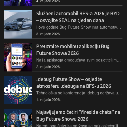
4. veljače 2026.
Službeni automobil BFS-a 2026 je BYD
– osvojite SEAL na tjedan dana
I ove godine Bug Future Show ima automotive partnera, a to je hit marka BYD. Netko od posjetitelja najvećeg tehnološkog događanja u regiji moći će ga osvojiti na tjedan dana
3. veljače 2026.
Preuzmite mobilnu aplikaciju Bug
Future Showa 2026
Naša aplikacija omogućava svim posjetiteljima BFS-a lako i jednostavno snalaženje u rasporedu događanja, u stvarnom vremenu i na svim uređajima, čak i bez instalacije
2. veljače 2026.
.debug Future Show – osjetite
atmosferu .debuga na BFS-u 2026
Tehnološka se konferencija .debug održava u lipnju, no onima željnih "teških" tema iz rovova industrije Bug Future Show besplatno donosi nekoliko zanimljivih predavanja, kakva tamo prevladavaju
1. veljače 2026.
Najavljujemo četiri "fireside chata" na
Bug Future Showu 2026
Narednoga četvrtka održava se najposjećeniji domaći tehnološki događaj, Bug Future Show, a ove godine donosimo čak četiri poslastice u obliku iznimno popularnih intervjua jedan-na-jedan