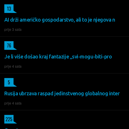
13
AI drži američko gospodarstvo, ali to je njegova n
prije 3 sata
76
Je li više došao kraj fantazije „svi-mogu-biti-pro
prije 4 sata
5
Rusija ubrzava raspad jedinstvenog globalnog inter
prije 4 sata
225