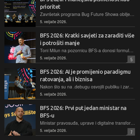
prioritet
Završetak programa Bug Future Showa obilježile su financije, a u tu se priču uklopio posljednji panel dana: Pismenost 22. stoljeća – Preživljavanje u šumi bitova, laži i novca
5. veljače 2026.
BFS 2026: Kratki savjeti za zaraditi više
i potrošiti manje
Toni Milun na pozornicu BFS-a donosi formulu kojoj je cilj da se – opernatite! U predavanju smo čuli kako proći kroz tri ključna koraka nužna za duboki džep, u kombinaciji matematike i financija
5. veljače 2026.
5
BFS 2026: AI je promijenio paradigmu
ratovanja, ali i biznisa
Nakon što su na .debugu osvojili publiku i zaradili titulu najbolje ocijenjenog fireside chata, šefovi Orqe i DOK-ING-a vraćaju se na pozornicu Bug Future Showa s nastavkom svojeg zanimljivog "duela"
5. veljače 2026.
BFS 2026: Prvi put jedan ministar na
BFS-u
Ministar pravosuđa, uprave i digitalne transformacije prava je osoba za odgovoriti na pitanje "Tko kuha digitalnu budućnost Hrvatske?", a pravo mjesto za to je upravo Bug Future Show
5. veljače 2026.
7