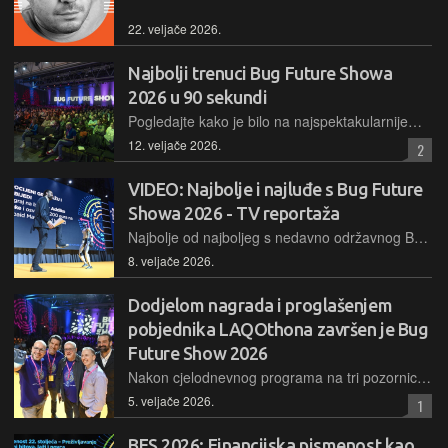
22. veljače 2026.
Najbolji trenuci Bug Future Showa
2026 u 90 sekundi
Pogledajte kako je bilo na najspektakularnijem tehnološkom showu u regiji, koji se 13. godinu zaredom održao u Zagrebu te okupio tisuće entuzijasta, geekova i ljubitelja tehnologije i zabave
12. veljače 2026.
2
VIDEO: Najbolje i najluđe s Bug Future
Showa 2026 - TV reportaža
Najbolje od najboljeg s nedavno održavnog Bug Future Showa 2026 saželi smo u video-reportaži od 20-ak minuta...
8. veljače 2026.
Dodjelom nagrada i proglašenjem
pobjednika LAQOthona završen je Bug
Future Show 2026
Nakon cjelodnevnog programa na tri pozornice, dodijelili smo nagrade i službeno zaključili program trinaestog Bug Future Showa, održanoga pod motom "The New Real"
5. veljače 2026.
1
BFS 2026: Financijska pismenost kao