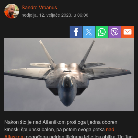
Sandro Vrbanus
nedjelja, 12. veljače 2023. u 06:00
Nakon što je nad Atlantikom prošloga tjedna oboren
kineski špijunski balon, pa potom ovoga petka
nad
Aljaskom
pogođena neidentificirana letjelica oblika Tic Tac