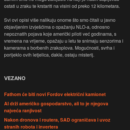
ostati u zraku te krstariti na visini od preko 12 kilometara.
Svi ovi opisi više nalikuju onome što smo čitali u javno
objavljenim izvješćima o opažanju NLO-a, odnosno
nepoznatih pojava koje američki piloti već godinama, s
vremena na vrijeme, opažaju u letu te snimaju senzorima i
kamerama s borbenih zrakoplova. Mogućnosti, svrha i
porijeklo ovih letjelica, dakle, ostaju misterij.
VEZANO
Fathom će biti novi Fordov električni kamionet
AI drži američko gospodarstvo, ali to je njegova
najveća ranjivost
Nakon dronova i routera, SAD ograničava i uvoz
stranih robota i invertera