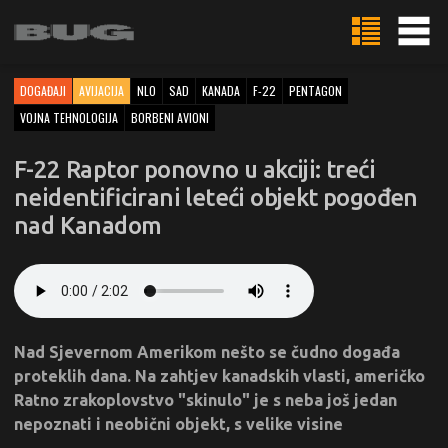
DOGAĐAJI
AVIJACIJA
NLO
SAD
KANADA
F-22
PENTAGON
VOJNA TEHNOLOGIJA
BORBENI AVIONI
F-22 Raptor ponovno u akciji: treći
neidentificirani leteći objekt pogođen
nad Kanadom
Nad Sjevernom Amerikom nešto se čudno događa
proteklih dana. Na zahtjev kanadskih vlasti, američko
Ratno zrakoplovstvo "skinulo" je s neba još jedan
nepoznati i neobični objekt, s velike visine