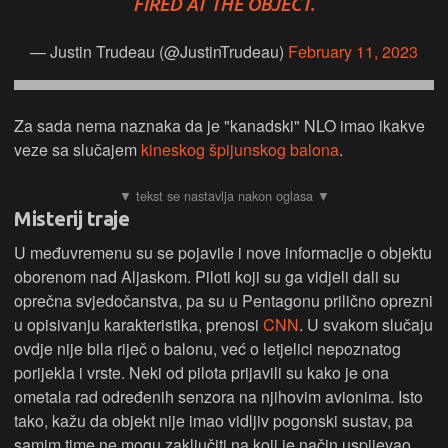
FIRED AT THE OBJECT.
— Justin Trudeau (@JustinTrudeau)
February 11, 2023
Za sada nema naznaka da je "kanadski" NLO imao ikakve
veze sa slučajem
kineskog špijunskog balona
.
Misterij traje
U međuvremenu su se pojavile i nove informacije o objektu
oborenom nad Aljaskom. Piloti koji su ga vidjeli dali su
oprečna svjedočanstva, pa su u Pentagonu prilično oprezni
u opisivanju karakteristika, prenosi
CNN
. U svakom slučaju
ovdje nije bila riječ o balonu, već o letjelici nepoznatog
porijekla i vrste. Neki od pilota prijavili su kako je ona
ometala rad određenih senzora na njihovim avionima. Isto
tako, kažu da objekt nije imao vidljiv pogonski sustav, pa
samim time ne mogu zaključiti na koji je način uspijevao