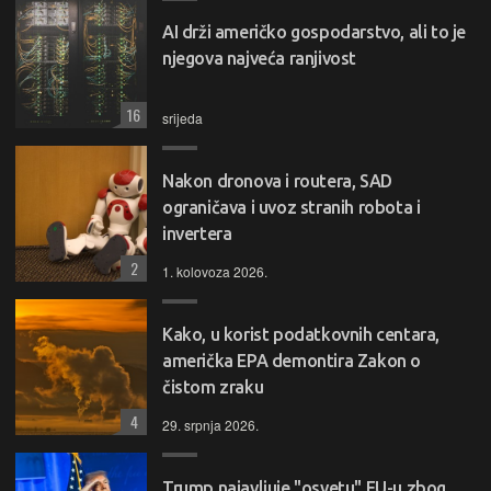
AI drži američko gospodarstvo, ali to je
njegova najveća ranjivost
16
srijeda
Nakon dronova i routera, SAD
ograničava i uvoz stranih robota i
invertera
2
1. kolovoza 2026.
Kako, u korist podatkovnih centara,
američka EPA demontira Zakon o
čistom zraku
4
29. srpnja 2026.
Trump najavljuje "osvetu" EU-u zbog