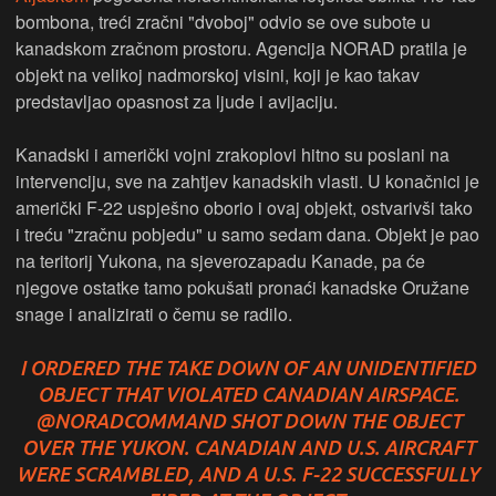
bombona, treći zračni "dvoboj" odvio se ove subote u
kanadskom zračnom prostoru. Agencija NORAD pratila je
objekt na velikoj nadmorskoj visini, koji je kao takav
predstavljao opasnost za ljude i avijaciju.
Kanadski i američki vojni zrakoplovi hitno su poslani na
intervenciju, sve na zahtjev kanadskih vlasti. U konačnici je
američki F-22 uspješno oborio i ovaj objekt, ostvarivši tako
i treću "zračnu pobjedu" u samo sedam dana. Objekt je pao
na teritorij Yukona, na sjeverozapadu Kanade, pa će
njegove ostatke tamo pokušati pronaći kanadske Oružane
snage i analizirati o čemu se radilo.
I ORDERED THE TAKE DOWN OF AN UNIDENTIFIED
OBJECT THAT VIOLATED CANADIAN AIRSPACE.
@NORADCOMMAND
SHOT DOWN THE OBJECT
OVER THE YUKON. CANADIAN AND U.S. AIRCRAFT
WERE SCRAMBLED, AND A U.S. F-22 SUCCESSFULLY