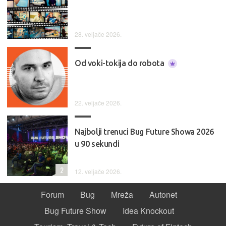
28. veljače 2026.
Od voki-tokija do robota
22. veljače 2026.
Najbolji trenuci Bug Future Showa 2026
u 90 sekundi
2
12. veljače 2026.
Forum
Bug
Mreža
Autonet
Bug Future Show
Idea Knockout