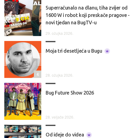
Superračunalo na dlanu, tiha zvijer od
1600 W i robot koji preskače pragove -
novi tjedan na BugTV-u
29. ožujka 2026.
Moja tri desetljeća u Bugu
4
28. ožujka 2026.
Bug Future Show 2026
28. veljače 2026.
Od ideje do videa