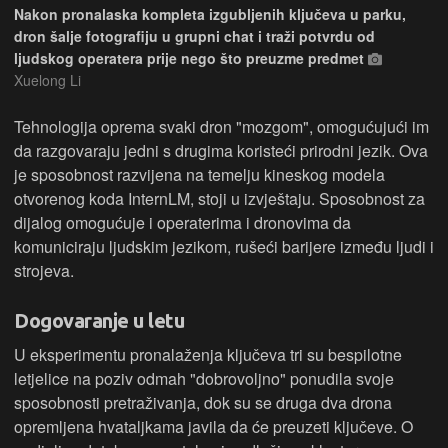
Nakon pronalaska kompleta izgubljenih ključeva u parku,
dron šalje fotografiju u grupni chat i traži potvrdu od
ljudskog operatera prije nego što preuzme predmet
Xuelong Li
Tehnologija oprema svaki dron "mozgom", omogućujući im
da razgovaraju jedni s drugima koristeći prirodni jezik. Ova
je sposobnost razvijena na temelju kineskog modela
otvorenog koda InternLM, stoji u izvještaju. Sposobnost za
dijalog omogućuje i operaterima i dronovima da
komuniciraju ljudskim jezikom, rušeći barijere između ljudi i
strojeva.
Dogovaranje u letu
U eksperimentu pronalaženja ključeva tri su bespilotne
letjelice na poziv odmah "dobrovoljno" ponudila svoje
sposobnosti pretraživanja, dok su se druga dva drona
opremljena hvataljkama javila da će preuzeti ključeve. O