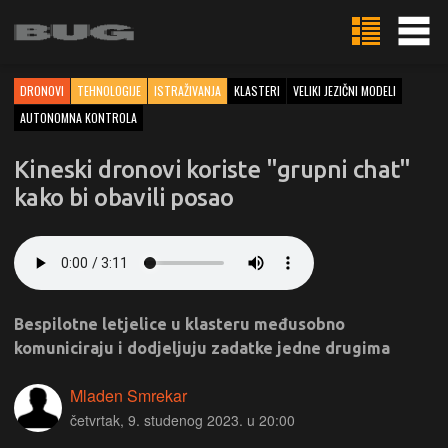
DRONOVI
TEHNOLOGIJE
ISTRAŽIVANJA
KLASTERI
VELIKI JEZIČNI MODELI
AUTONOMNA KONTROLA
Kineski dronovi koriste "grupni chat"
kako bi obavili posao
Bespilotne letjelice u klasteru međusobno
komuniciraju i dodjeljuju zadatke jedne drugima
Mladen Smrekar
četvrtak, 9. studenog 2023. u 20:00