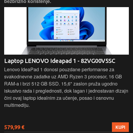
bezbrižno korištenje.
Laptop LENOVO Ideapad 1 - 82VG00V5SC
Lenovo IdeaPad 1 donosi pouzdane performanse za
svakodnevne zadatke uz AMD Ryzen 3 procesor, 16 GB
RAM-a i brzi 512 GB SSD. 15,6" zaslon pruža ugodno
iskustvo rada i preglednosti, dok lagan i jednostavan dizajn
čini ovaj laptop idealnim za učenje, posao i osnovnu
multimediju.
579,99 €
KUPI