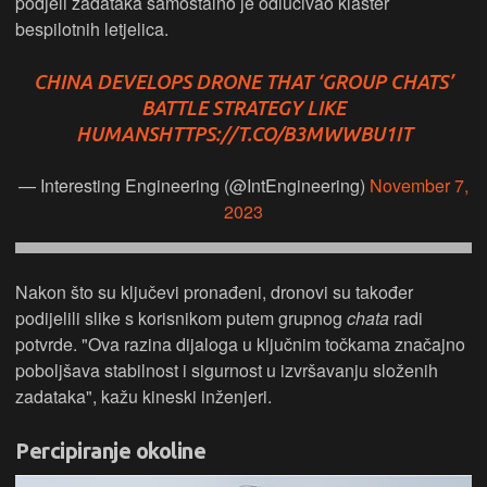
podjeli zadataka samostalno je odlučivao klaster
bespilotnih letjelica.
CHINA DEVELOPS DRONE THAT ‘GROUP CHATS’
BATTLE STRATEGY LIKE
HUMANS
HTTPS://T.CO/B3MWWBU1IT
— Interesting Engineering (@IntEngineering)
November 7,
2023
Nakon što su ključevi pronađeni, dronovi su također
podijelili slike s korisnikom putem grupnog
chata
radi
potvrde. "Ova razina dijaloga u ključnim točkama značajno
poboljšava stabilnost i sigurnost u izvršavanju složenih
zadataka", kažu kineski inženjeri.
Percipiranje okoline