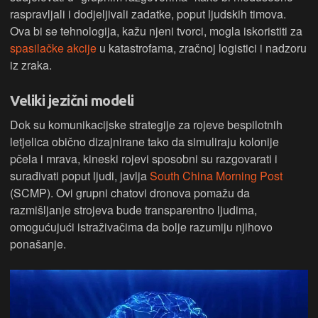
raspravljali i dodjeljivali zadatke, poput ljudskih timova.
Ova bi se tehnologija, kažu njeni tvorci, mogla iskoristiti za
spasilačke akcije
u katastrofama, zračnoj logistici i nadzoru
iz zraka.
Veliki jezični modeli
Dok su komunikacijske strategije za rojeve bespilotnih
letjelica obično dizajnirane tako da simuliraju kolonije
pčela i mrava, kineski rojevi sposobni su razgovarati i
surađivati poput ljudi, javlja
South China Morning Post
(SCMP). Ovi grupni chatovi dronova pomažu da
razmišljanje strojeva bude transparentno ljudima,
omogućujući istraživačima da bolje razumiju njihovo
ponašanje.