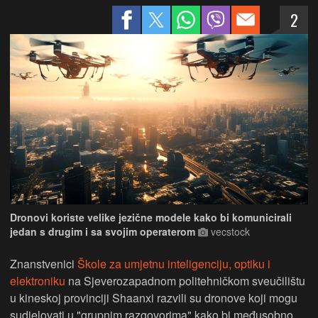
2
Dronovi koriste velike jezične modele kako bi komunicirali
jedan s drugim i sa svojim operaterom
vecstock
Znanstvenici
Škole za umjetnu inteligenciju, optiku i
elektroniku
na Sjeverozapadnom politehničkom sveučilištu
u kineskoj provinciji Shaanxi razvili su dronove koji mogu
sudjelovati u "grupnim razgovorima" kako bi međusobno