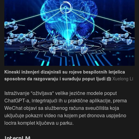
Kineski inženjeri dizajnirali su rojeve bespilotnih letjelica
sposobne da razgovaraju i surađuju poput ljudi
Xuelong Li
Istraživanje "oživljava" velike jezične modele poput
ChatGPT-a, integrirajući ih u praktične aplikacije, prema
WeChat objavi sa službenog računa sveučilišta koja
uključuje pokazni video na kojem pet dronova uspješno
locira komplet ključeva u parku.
InternLM