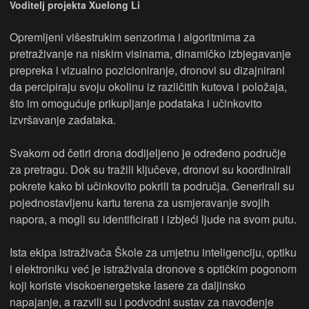
Voditelj projekta Xuelong Li
Opremljeni višestrukim senzorima i algoritmima za
pretraživanje na niskim visinama, dinamičko izbjegavanje
prepreka i vizualno pozicioniranje, dronovi su dizajnirani
da percipiraju svoju okolinu iz različitih kutova i položaja,
što im omogućuje prikupljanje podataka i učinkovito
izvršavanje zadataka.
Svakom od četiri drona dodijeljeno je određeno područje
za pretragu. Dok su tražili ključeve, dronovi su koordinirali
pokrete kako bi učinkovito pokrili ta područja. Generirali su
pojednostavljenu kartu terena za usmjeravanje svojih
napora, a mogli su identificirati i izbjeći ljude na svom putu.
Ista ekipa istraživača Škole za umjetnu inteligenciju, optiku
i elektroniku već je istraživala dronove s optičkim pogonom
koji koriste visokoenergetske lasere za daljinsko
napajanje, a razvili su i podvodni sustav za navođenje