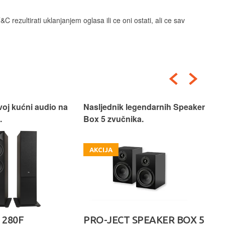
C rezultirati uklanjanjem oglasa ili ce oni ostati, ali ce sav
voj kućni audio na
Nasljednik legendarnih Speaker
Pos
.
Box 5 zvučnika.
AKCIJA
 280F
PRO-JECT SPEAKER BOX 5
Ro