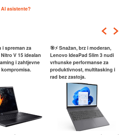
 AI asistente?
 i spreman za
🎯⚡ Snažan, brz i moderan,
💻
 Nitro V 15 idealan
Lenovo IdeaPad Slim 3 nudi
2‑i
gaming i zahtjevne
vrhunske performanse za
vrh
z kompromisa.
produktivnost, multitasking i
uži
rad bez zastoja.
-