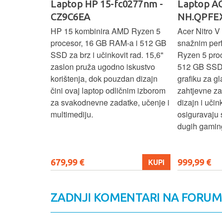
Ideapad
Laptop HP 15-fc0277nm -
Laptop AC
CZ9C6EA
NH.QPFEX
nosi
HP 15 kombinira AMD Ryzen 5
Acer Nitro V 
e za
procesor, 16 GB RAM-a i 512 GB
snažnim pe
e uz AMD
SSD za brz i učinkovit rad. 15,6"
Ryzen 5 pro
6 GB RAM-a i
zaslon pruža ugodno iskustvo
512 GB SSD
6" zaslon
korištenja, dok pouzdan dizajn
grafiku za gl
 rada i
čini ovaj laptop odličnim izborom
zahtjevne z
n i
za svakodnevne zadatke, učenje i
dizajn i učin
ni ovaj
multimediju.
osiguravaju 
enje, posao i
dugih gaming
679,99 €
999,99 €
KUPI
KUPI
ZADNJI KOMENTARI NA FORU