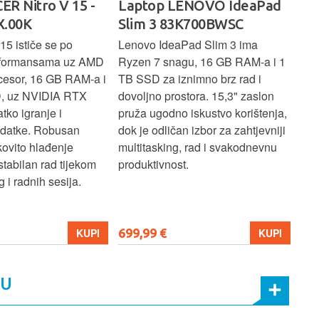
ER Nitro V 15 -
Laptop LENOVO IdeaPad
La
.00K
Slim 3 83K700BWSC
83
15 ističe se po
Lenovo IdeaPad Slim 3 ima
Len
rformansama uz AMD
Ryzen 7 snagu, 16 GB RAM-a i 1
U7 
cesor, 16 GB RAM-a i
TB SSD za iznimno brz rad i
SSD
, uz NVIDIA RTX
dovoljno prostora. 15,3" zaslon
zasl
atko igranje i
pruža ugodno iskustvo korištenja,
koj
adatke. Robusan
dok je odličan izbor za zahtjevniji
lap
kovito hlađenje
multitasking, rad i svakodnevnu
pro
stabilan rad tijekom
produktivnost.
 i radnih sesija.
699,99 €
206
KUPI
KUPI
MU