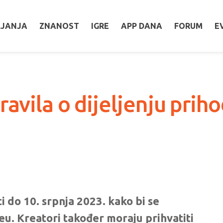
LJANJA
ZNANOST
IGRE
APP DANA
FORUM
E
avila o dijeljenju prih
i do 10. srpnja 2023. kako bi se
eu. Kreatori također moraju prihvatiti