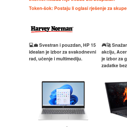
Token-šok: Postaju li oglasi rješenje za skupe
ouzdan i
💻💼 Svestran i pouzdan, HP 15
🎮🚀 Snažan
deaPad 1
idealan je izbor za svakodnevni
akciju, Acer
svakodnevni
rad, učenje i multimediju.
je izbor za 
žno
zadatke be