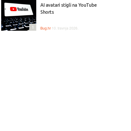
AI avatari stigli na YouTube
Shorts
1
Bug.hr
10. travnja 2026.