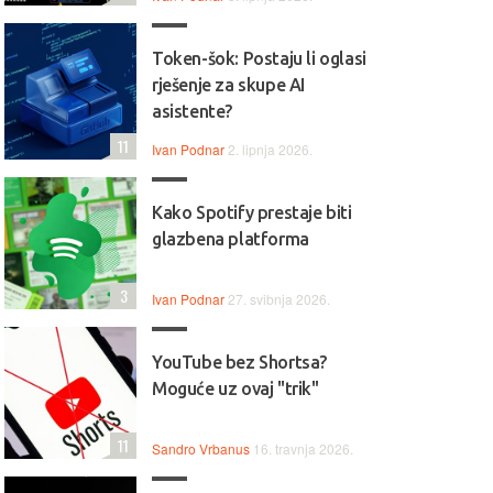
Token-šok: Postaju li oglasi
rješenje za skupe AI
asistente?
11
Ivan Podnar
2. lipnja 2026.
Kako Spotify prestaje biti
glazbena platforma
3
Ivan Podnar
27. svibnja 2026.
YouTube bez Shortsa?
Moguće uz ovaj "trik"
11
Sandro Vrbanus
16. travnja 2026.