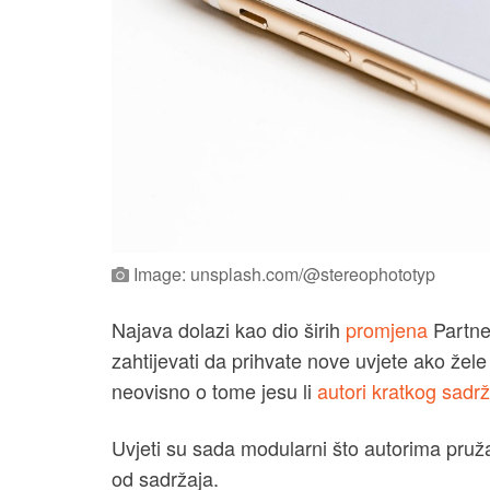
Image: unsplash.com/@stereophototyp
Najava dolazi kao dio širih
promjena
Partne
zahtijevati da prihvate nove uvjete ako žele
neovisno o tome jesu li
autori kratkog sadr
Uvjeti su sada modularni što autorima pruža
od sadržaja.