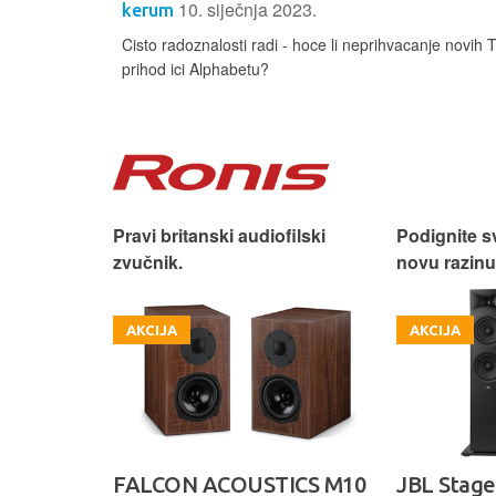
10. siječnja 2023.
kerum
Cisto radoznalosti radi - hoce li neprihvacanje novih T&
prihod ici Alphabetu?
 dizajn.
Pravi britanski audiofilski
Podignite s
zvučnik.
novu razinu
AKCIJA
AKCIJA
ON
FALCON ACOUSTICS M10
JBL Stage