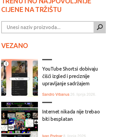
TRENUTNO NAJPOVOLJNIJE
CIJENE NA TRŽIŠTU
VEZANO
YouTube Shortsi dobivaju
čišći izgled i preciznije
upravljanje sadržajem
Sandro Vrbanus
26. lipnja 2026.
Internet nikada nije trebao
biti besplatan
25
Ivan Podnar
8. lipnja 2026.