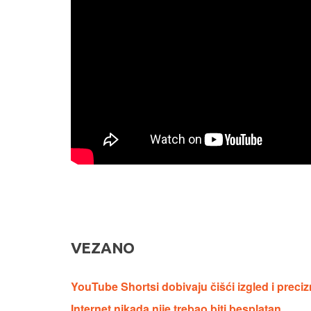
VEZANO
YouTube Shortsi dobivaju čišći izgled i preciz
Internet nikada nije trebao biti besplatan