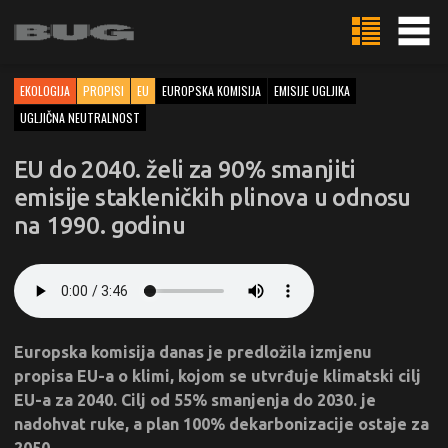
EKOLOGIJA
PROPISI
EU
EUROPSKA KOMISIJA
EMISIJE UGLJIKA
UGLJIČNA NEUTRALNOST
EU do 2040. želi za 90% smanjiti
emisije stakleničkih plinova u odnosu
na 1990. godinu
Europska komisija danas je predložila izmjenu
propisa EU-a o klimi, kojom se utvrđuje klimatski cilj
EU-a za 2040. Cilj od 55% smanjenja do 2030. je
nadohvat ruke, a plan 100% dekarbonizacije ostaje za