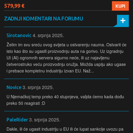
579,99 €
KUPI
ZADNJI KOMENTARI NA FORUMU
4. srpnja 2025.
Sirotanovic
Želim im svu sreću ovog svijeta u ostvarenju nauma. Ostvarit će
isto kao što su ugasili proizvodnju auta na gorivo. Uz izgradnju
UI (AI) ogromnih servera sigurno neće, ili uz najavljenu
četverostruko veću proizvodnju oružja. Možda uspiju ako ugase
i prebace kompletnu industriju izvan EU. Naž...
3. srpnja 2025.
Novice
U Njemačkoj temp preko 40 stupnjeva, valjda ćemo kada dođu
preko 50 reagirati :D
3. srpnja 2025.
PaleRider
Dakle, ili će ugasit industriju u EU ili će lupat sankcije uvozu pa