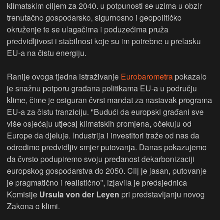
klimatskim ciljem za 2040. u potpunosti se uzima u obzir
trenutačno gospodarsko, sigurnosno i geopolitičko
okruženje te se ulagačima i poduzećima pruža
predvidljivost i stabilnost koje su im potrebne u prelasku
EU-a na čistu energiju.
Ranije ovoga tjedna istraživanje
Eurobarometra
pokazalo
je snažnu potporu građana politikama EU-a u području
klime, čime je osiguran čvrst mandat za nastavak programa
EU-a za čistu tranziciju. "Budući da europski građani sve
više osjećaju utjecaj klimatskih promjena, očekuju od
Europe da djeluje. Industrija i investitori traže od nas da
odredimo predvidljiv smjer putovanja. Danas pokazujemo
da čvrsto podupiremo svoju predanost dekarbonizaciji
europskog gospodarstva do 2050. Cilj je jasan, putovanje
je pragmatično i realistično", izjavila je predsjednica
Komisije
Ursula von der Leyen
pri predstavljanju novog
Zakona o klimi.