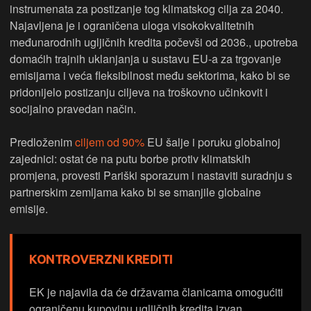
instrumenata za postizanje tog klimatskog cilja za 2040.
Najavljena je i ograničena uloga visokokvalitetnih
međunarodnih ugljičnih kredita počevši od 2036., upotreba
domaćih trajnih uklanjanja u sustavu EU-a za trgovanje
emisijama i veća fleksibilnost među sektorima, kako bi se
pridonijelo postizanju ciljeva na troškovno učinkovit i
socijalno pravedan način.
Predloženim
ciljem od 90%
EU šalje i poruku globalnoj
zajednici: ostat će na putu borbe protiv klimatskih
promjena, provesti Pariški sporazum i nastaviti suradnju s
partnerskim zemljama kako bi se smanjile globalne
emisije.
KONTROVERZNI KREDITI
EK je najavila da će državama članicama omogućiti
ograničenu kupovinu ugljičnih kredita izvan