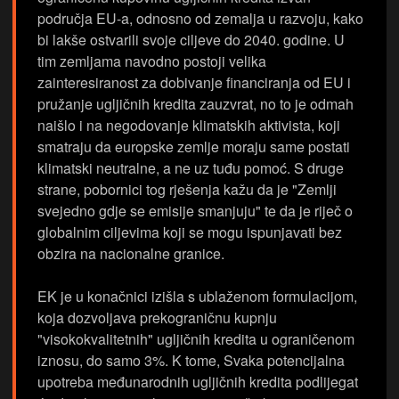
područja EU-a, odnosno od zemalja u razvoju, kako
bi lakše ostvarili svoje ciljeve do 2040. godine. U
tim zemljama navodno postoji velika
zainteresiranost za dobivanje financiranja od EU i
pružanje ugljičnih kredita zauzvrat, no to je odmah
naišlo i na negodovanje klimatskih aktivista, koji
smatraju da europske zemlje moraju same postati
klimatski neutralne, a ne uz tuđu pomoć. S druge
strane, pobornici tog rješenja kažu da je "Zemlji
svejedno gdje se emisije smanjuju" te da je riječ o
globalnim ciljevima koji se mogu ispunjavati bez
obzira na nacionalne granice.
EK je u konačnici izišla s ublaženom formulacijom,
koja dozvoljava prekograničnu kupnju
"visokokvalitetnih" ugljičnih kredita u ograničenom
iznosu, do samo 3%. K tome, Svaka potencijalna
upotreba međunarodnih ugljičnih kredita podlijegat