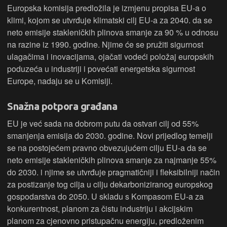
Europska komisija predložila je izmjenu propisa EU-a o
klimi, kojom se utvrđuje klimatski cilj EU-a za 2040. da se
neto emisije stakleničkih plinova smanje za 90 % u odnosu
na razine iz 1990. godine. Njime će se pružiti sigurnost
ulagačima i inovacijama, ojačati vodeći položaj europskih
poduzeća u industriji i povećati energetska sigurnost
Europe, nadaju se u Komisiji.
Snažna potpora građana
EU je već sada na dobrom putu da ostvari cilj od 55%
smanjenja emisija do 2030. godine. Novi prijedlog temelji
se na postojećem pravno obvezujućem cilju EU-a da se
neto emisije stakleničkih plinova smanje za najmanje 55%
do 2030. i njime se utvrđuje pragmatičniji i fleksibilniji način
za postizanje tog cilja u cilju dekarboniziranog europskog
gospodarstva do 2050. U skladu s Kompasom EU-a za
konkurentnost, planom za čistu industriju i akcijskim
planom za cjenovno pristupačnu energiju, predloženim