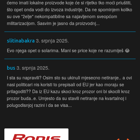
ćemo imati lokalne proizvode koje će si rijetko tko moći priuštiti,
što opet onda vodi do izvoza industrije. Da ne spominjem koliko
su ove "želje" nekompatibilne sa najavljenom sveopćom
militarizacijom. Sasvim je jasno da proizvodnj...
3. srpnja 2025.
slitinabakra
Evo njega opet o solarima. Mani se price koje ne razumiješ 😂
3. srpnja 2025.
bus
I sta su napravili? Osim sto su ukinuli mjesecno netiranje.. a ovi
nasi politicari nis koristi to prepisali od EU jer kao moraju se
prilagoditi?? Da iz EU kazu skoci kroz prozor oni bi skocili kroz
prozor buda..e. Umjesto da su stavili netiranje na kvartalnoj i
polugodisnjoj razini i da se visa...