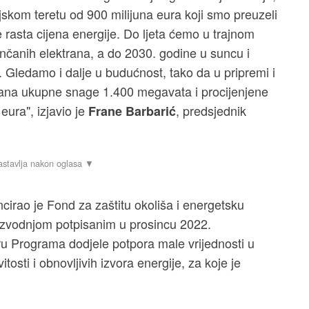
skom teretu od 900 milijuna eura koji smo preuzeli
rasta cijena energije. Do ljeta ćemo u trajnom
unčanih elektrana, a do 2030. godine u suncu i
 Gledamo i dalje u budućnost, tako da u pripremi i
rana ukupne snage 1.400 megavata i procijenjene
 eura", izjavio je
, predsjednik
Frane Barbarić
cirao je Fond za zaštitu okoliša i energetsku
izvodnjom potpisanim u prosincu 2022.
ru Programa dodjele potpora male vrijednosti u
tosti i obnovljivih izvora energije, za koje je