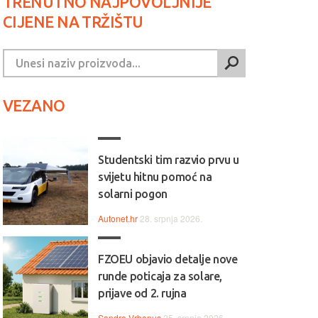
TRENUTNO NAJPOVOLJNIJE
CIJENE NA TRŽIŠTU
VEZANO
Studentski tim razvio prvu u
svijetu hitnu pomoć na
solarni pogon
Autonet.hr
28. srpnja 2026.
FZOEU objavio detalje nove
runde poticaja za solare,
prijave od 2. rujna
Sandro Vrbanus
25. srpnja 2026.