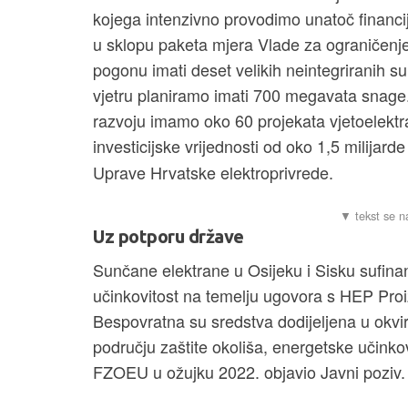
kojega intenzivno provodimo unatoč financij
u sklopu paketa mjera Vlade za ograničenje 
pogonu imati deset velikih neintegriranih s
vjetru planiramo imati 700 megavata snage.
razvoju imamo oko 60 projekata vjetoelekt
investicijske vrijednosti od oko 1,5 milijarde
Uprave Hrvatske elektroprivrede.
Uz potporu države
Sunčane elektrane u Osijeku i Sisku sufinan
učinkovitost na temelju ugovora s HEP Pro
Bespovratna su sredstva dodijeljena u okvi
području zaštite okoliša, energetske učinkovi
FZOEU u ožujku 2022. objavio Javni poziv.