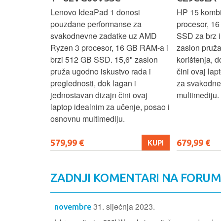
 3 s Ryzen 5
Lenovo IdeaPad 1 donosi
HP 15 komb
RAM-a nudi
pouzdane performanse za
procesor, 1
še aplikacija
svakodnevne zadatke uz AMD
SSD za brz i 
 moderan
Ryzen 3 procesor, 16 GB RAM-a i
zaslon pruž
D
brzi 512 GB SSD. 15,6" zaslon
korištenja, 
up podacima,
pruža ugodno iskustvo rada i
čini ovaj la
izbor za
preglednosti, dok lagan i
za svakodnev
kuće i
jednostavan dizajn čini ovaj
multimediju.
e.
laptop idealnim za učenje, posao i
osnovnu multimediju.
579,99 €
679,99 €
KUPI
KUPI
ZADNJI KOMENTARI NA FORU
31. siječnja 2023.
novembre