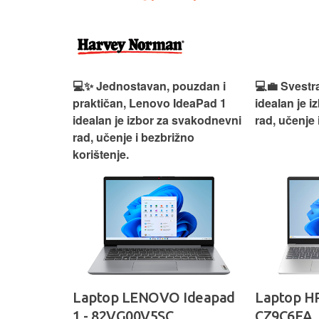
n, Lenovo
💻✨ Jednostavan, pouzdan i
💻💼 Svestr
si odličan
praktičan, Lenovo IdeaPad 1
idealan je 
nosti za
idealan je izbor za svakodnevni
rad, učenje 
rad, učenje i bezbrižno
korištenje.
IdeaPad
Laptop LENOVO Ideapad
Laptop HP
SC
1 - 82VG00V5SC
CZ9C6EA