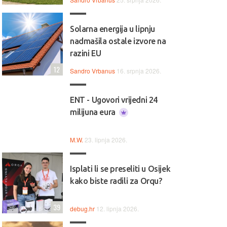
Solarna energija u lipnju
nadmašila ostale izvore na
razini EU
12
Sandro Vrbanus
16. srpnja 2026.
ENT - Ugovori vrijedni 24
milijuna eura
M.W.
23. lipnja 2026.
Isplati li se preseliti u Osijek
kako biste radili za Orqu?
39
debug.hr
12. lipnja 2026.