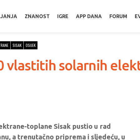
LJANJA
ZNANOST
IGRE
APP DANA
FORUM
E
TRANE
SISAK
OSIJEK
 vlastitih solarnih elek
ktrane-toplane Sisak pustio u rad
nu, a trenutačno priprema i sljedeću, u