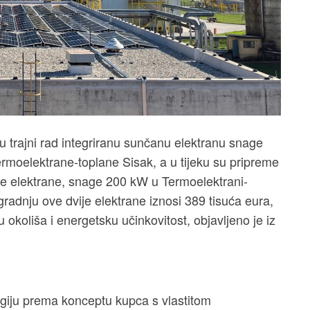
u trajni rad integriranu sunčanu elektranu snage
ermoelektrane-toplane Sisak, a u tijeku su pripreme
ne elektrane, snage 200 kW u Termoelektrani-
izgradnju ove dvije elektrane iznosi 389 tisuća eura,
okoliša i energetsku učinkovitost, objavljeno je iz
rgiju prema konceptu kupca s vlastitom