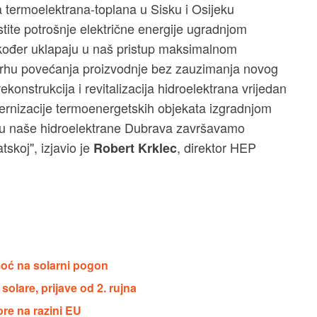
a termoelektrana-toplana u Sisku i Osijeku
ite potrošnje električne energije ugradnjom
također uklapaju u naš pristup maksimalnom
 svrhu povećanja proizvodnje bez zauzimanja novog
konstrukcija i revitalizacija hidroelektrana vrijedan
dernizacije termoenergetskih objekata izgradnjom
ugu naše hidroelektrane Dubrava završavamo
skoj", izjavio je
, direktor HEP
Robert Krklec
moć na solarni pogon
olare, prijave od 2. rujna
ore na razini EU