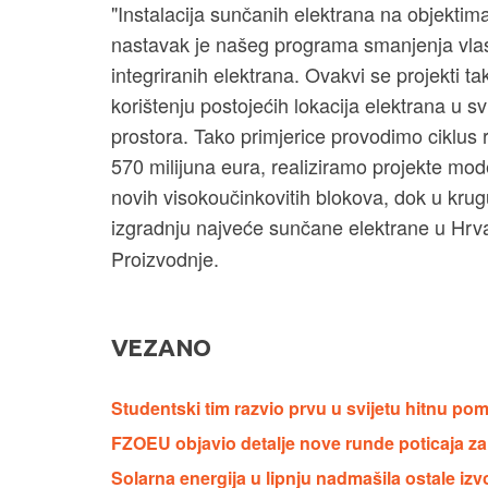
"Instalacija sunčanih elektrana na objektim
nastavak je našeg programa smanjenja vlast
integriranih elektrana. Ovakvi se projekti 
korištenju postojećih lokacija elektrana u
prostora. Tako primjerice provodimo ciklus re
570 milijuna eura, realiziramo projekte mo
novih visokoučinkovitih blokova, dok u kr
izgradnju najveće sunčane elektrane u Hrvat
Proizvodnje.
VEZANO
Studentski tim razvio prvu u svijetu hitnu po
FZOEU objavio detalje nove runde poticaja za s
Solarna energija u lipnju nadmašila ostale izv