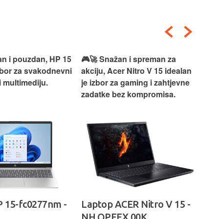
an i pouzdan, HP 15
🎮🚀 Snažan i spreman za
🎯⚡
izbor za svakodnevni
akciju, Acer Nitro V 15 idealan
Len
i multimediju.
je izbor za gaming i zahtjevne
vrh
zadatke bez kompromisa.
pro
rad
 15-fc0277nm -
Laptop ACER Nitro V 15 -
La
NH.QPFEX.00K
Sl