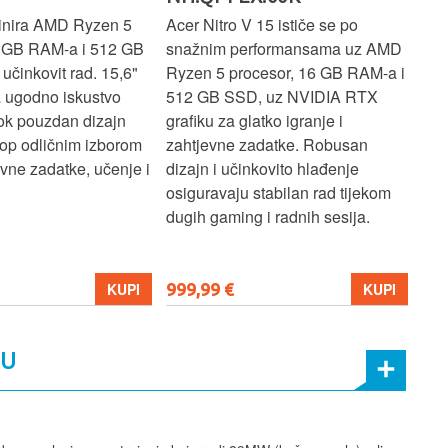
inira AMD Ryzen 5
Acer Nitro V 15 ističe se po
Len
6 GB RAM-a i 512 GB
snažnim performansama uz AMD
Ryz
učinkovit rad. 15,6"
Ryzen 5 procesor, 16 GB RAM-a i
TB 
a ugodno iskustvo
512 GB SSD, uz NVIDIA RTX
dov
dok pouzdan dizajn
grafiku za glatko igranje i
pru
ptop odličnim izborom
zahtjevne zadatke. Robusan
dok
ne zadatke, učenje i
dizajn i učinkovito hlađenje
mul
osiguravaju stabilan rad tijekom
pro
dugih gaming i radnih sesija.
999,99 €
699
KUPI
KUPI
MU