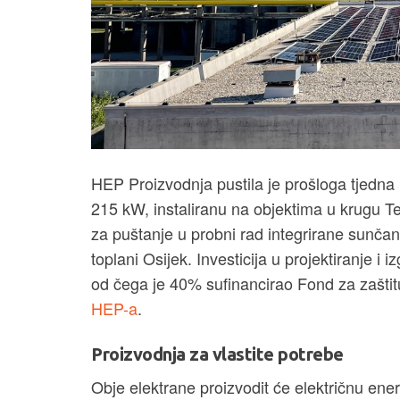
HEP Proizvodnja pustila je prošloga tjedna 
215 kW, instaliranu na objektima u krugu T
za puštanje u probni rad integrirane sunča
toplani Osijek. Investicija u projektiranje i 
od čega je 40% sufinancirao Fond za zaštitu 
HEP-a
.
Proizvodnja za vlastite potrebe
Obje elektrane proizvodit će električnu ene