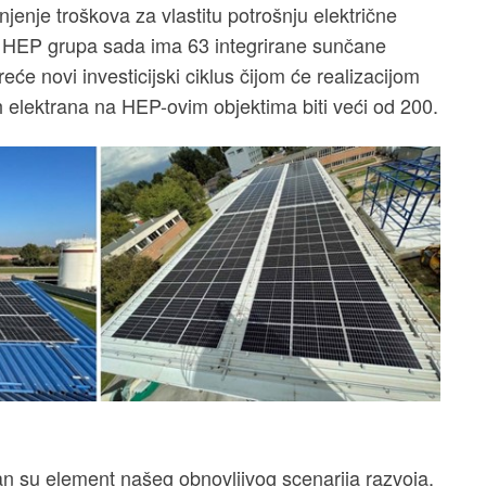
enje troškova za vlastitu potrošnju električne
. HEP grupa sada ima 63 integrirane sunčane
e novi investicijski ciklus čijom će realizacijom
 elektrana na HEP-ovim objektima biti veći od 200.
an su element našeg obnovljivog scenarija razvoja,