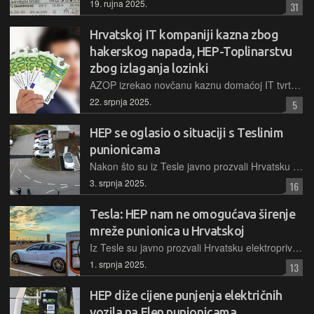
19. rujna 2025.
31
Hrvatskoj IT kompaniji kazna zbog
hakerskog napada, HEP-Toplinarstvu
zbog izlaganja lozinki
AZOP izrekao novčanu kaznu domaćoj IT tvrtki kojoj su u hakerskom napadu kompromitirani podaci korisnika, dok je HEP-Toplinarstvo počinilo ozbiljan prekršaj izlaganjem lozinki svojih korisnika
22. srpnja 2025.
5
HEP se oglasio o situaciji s Teslinim
punionicama
Nakon što su iz Tesle javno prozvali Hrvatsku elektroprivredu da na nekoliko lokacija u Hrvatskoj koči razvoj mreže punionica, javnosti su se obratili i iz HEP-a sa svojom stranom priče
3. srpnja 2025.
16
Tesla: HEP nam ne omogućava širenje
mreže punionica u Hrvatskoj
Iz Tesle su javno prozvali Hrvatsku elektroprivredu da na nekoliko lokacija u Hrvatskoj ne omogućava dovoljne energetske kapacitete, pa da stoga oni ne mogu jamčiti veći kapacitet svojih punionica
1. srpnja 2025.
13
HEP diže cijene punjenja električnih
vozila na Elen punionicama