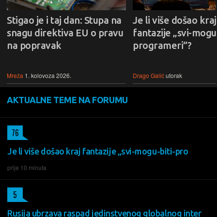
Stigao je i taj dan: Stupa na
Je li više došao kraj
snagu direktiva EU o pravu
fantazije „svi-mogu-
na popravak
programeri“?
Mreža
1. kolovoza 2026.
Drago Galić
utorak
AKTUALNE TEME NA FORUMU
76
Je li više došao kraj fantazije „svi-mogu-biti-pro
prije 10 minuta
5
Rusija ubrzava raspad jedinstvenog globalnog inter