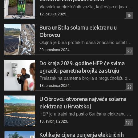
Vlasnicima električnih vozila, koji ovise o javnoj infrastrukturi, stiže loša vijest iz HEP-a. Na njihovim će punionicama cijene električne energije biti više, no neće više biti sezonskih promjena na autocestama
12. ožujka 2025.
15
Bura uništila solarnu elektranu u
Obrovcu
Olujna je bura proteklih dana značajno oštetila fotonaponske panele jedne od najvećih solarnih elektrana u Hrvatskoj, izgrađene prošle godine pored Obrovca, na prostoru bivše tvornice glinice
29. prosinca 2024.
20
Do kraja 2029. godine HEP će svima
ugraditi pametna brojila za struju
Prelazak na pametna brojila s mogućnošću očitanja potrošnje na daljinu omogućit će realno očitavanje potrošnje i upravljanje njome. Ukupna investicija iznosi 86,5 milijuna eura, a sufinancira je i EU
18. prosinca 2024.
22
U Obrovcu otvorena najveća solarna
elektrana u Hrvatskoj
HEP je u trajni rad pustio Sunčanu elektranu Obrovac, koja je s instaliranom snagom od 8,7 MW priključnom od 7,35 MW trenutačno najveća sunčana elektrana u Hrvatskoj u komercijalnom pogonu
13. svibnja 2023.
127
Kolika je cijena punjenja električnih