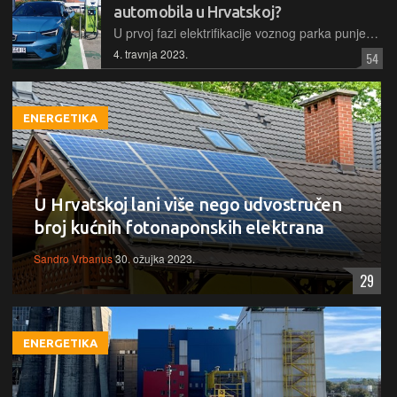
automobila u Hrvatskoj?
U prvoj fazi elektrifikacije voznog parka punjenje vozila s električnim pogonom bilo je besplatno. Taj promotivni period je prošao, pa vlasnici EV moraju dobro istražiti ponudu prije nego li se odluče gdje će napuniti svoje baterije
4. travnja 2023.
54
ENERGETIKA
U Hrvatskoj lani više nego udvostručen
broj kućnih fotonaponskih elektrana
Sandro Vrbanus
30. ožujka 2023.
29
ENERGETIKA