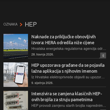
HEP
OZNAKA
Naknade za priključke obnovljivih
izvora: HERA odredila niže cijene
Hrvatska energetska regulatorna agencija odredila je nove cijene priključenja koje stupaju na snagu 1. svibnja, odbivši prvotne skuplje prijedloge HOPS-a i HEP ODS-a radi zaštite investicija u OIE
28. travnja 2026.
6
HEP upozorava građane da se pojavila
lažna aplikacija s njihovim imenom
Iz Hrvatske elektroprivrede objavili su upozorenje građanima o tome da mobilna aplikacija " HEP – fin assistance" nije aplikacija HEP grupe i da je ne koriste niti da u nju unose bilo kakve osobne podatke
9. siječnja 2026.
Intenzivira se zamjena klasičnih HEP-
ovih brojila za struju pametnima
HEP provodi zamjenu starih brojila naprednima, omogućujući daljinsko očitavanje i precizniji obračun. Svim potrošačima nova će brojila biti ugrađena do kraja 2029. godine, no raspored nije objavljen