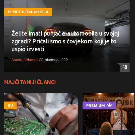
ELEKTRIČNA VOZILA
Želite imati punjač e-automobila u svojoj
zgradi? Pričali smo s čovjekom koji je to
uspio izvesti
Sandro Vrbanus
22. studenog 2021.
69
NAJČITANIJI ČLANCI
EU
PREMIUM