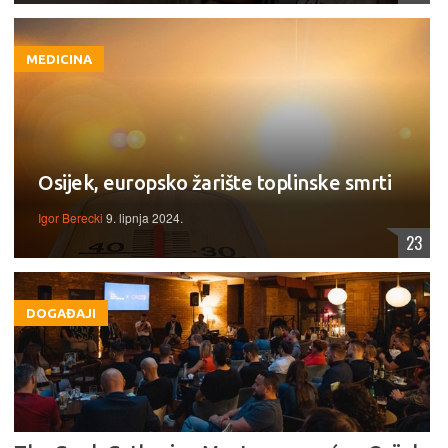
MEDICINA
Osijek, europsko žarište toplinske smrti
Igor Berecki
9. lipnja 2024.
23
DOGAĐAJI