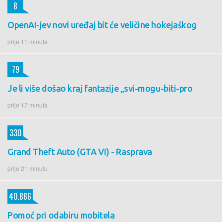
8
OpenAI-jev novi uređaj bit će veličine hokejaškog
prije 11 minuta
79
Je li više došao kraj fantazije „svi-mogu-biti-pro
prije 17 minuta
330
Grand Theft Auto (GTA VI) - Rasprava
prije 21 minutu
40.886
Pomoć pri odabiru mobitela