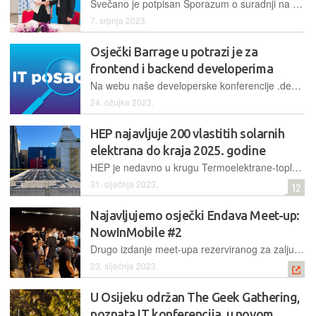
Svečano je potpisan Sporazum o suradnji na području informacijskih i komunikacijskih tehnologija kompanije Ericsson Nikola Tesla i Fakulteta elektrotehnike, računarstva i informacijskih tehnologija Sveučilišta Josipa Jurja Strossmayera u Osijeku te je osnovan zajednički istraživački laboratorij
7. srpnja 2023.
Osječki Barrage u potrazi je za
frontend i backend developerima
Na webu naše developerske konferencije .debug možete pronaći više od 120 oglasa za otvorene pozicije kod najboljih domaćih IT kompanija. Provjerite cijelu ponudu, koju svakodnevno osvježavamo
24. ožujka 2023.
HEP najavljuje 200 vlastitih solarnih
elektrana do kraja 2025. godine
HEP je nedavno u krugu Termoelektrane-toplane Sisak pustio u rad svoju integriranu sunčanu elektranu, a trenutačno priprema i sljedeću, u Termoelektrani-toplani Osijek
31. siječnja 2023.
12
Najavljujemo osječki Endava Meet-up:
NowInMobile #2
Drugo izdanje meet-upa rezerviranog za zaljubljenike u mobilne tehnologije održat će se u osječkom uredu tvrtke Endava Hrvatska (ex FIVE) uz tri predavanja i panel raspravu
23. siječnja 2023.
U Osijeku održan The Geek Gathering,
poznata IT konferencija, u novom