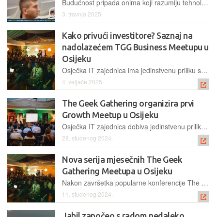
Budućnost pripada onima koji razumiju tehnologiju, a Fakultet elektrotehnike, računarstva i informacijskih tehnologija Osijek (FERIT) mjesto je gdje studenti stječu znanja i vještine potrebne za uspjeh u današnjem dinamičnom IT sektoru
3. travnja 2025.
Kako privući investitore? Saznaj na
nadolazećem TGG Business Meetupu u
Osijeku
Osječka IT zajednica ima jedinstvenu priliku sudjelovati na edukativnim predavanjima posvećenima razvoju poslovanja i investicijama u IT industriji
4. veljače 2025.
The Geek Gathering organizira prvi
Growth Meetup u Osijeku
Osječka IT zajednica dobiva jedinstvenu priliku sudjelovati na edukativnim predavanjima posvećenima rastu digitalnih proizvoda
28. studenog 2024.
Nova serija mjesečnih The Geek
Gathering Meetupa u Osijeku
Nakon završetka popularne konferencije The Geek Gathering, osječka IT zajednica ponovno dobiva priliku za druženje i razmjenu znanja kroz seriju mjesečnih Meetupa – okupljanja namijenjenih svim entuzijastima tehnologije i digitalne inovacije
11. studenog 2024.
Jabil započeo s radom nedaleko