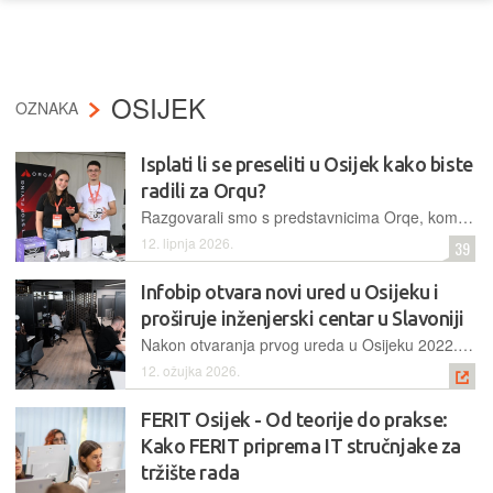
OSIJEK
OZNAKA
Isplati li se preseliti u Osijek kako biste
radili za Orqu?
Razgovarali smo s predstavnicima Orqe, kompanije koja se širi diljem svijeta, ali srž proizvodnje i razvoja i dalje drži u Hrvatskoj, o tome kakve stručnjake traže i što im nude ako dođu u Osijek
12. lipnja 2026.
39
Infobip otvara novi ured u Osijeku i
proširuje inženjerski centar u Slavoniji
Nakon otvaranja prvog ureda u Osijeku 2022. godine, nova lokacija potvrđuje usmjerenost na razvoj lokalnih tehnoloških stručnjaka
12. ožujka 2026.
FERIT Osijek - Od teorije do prakse:
Kako FERIT priprema IT stručnjake za
tržište rada