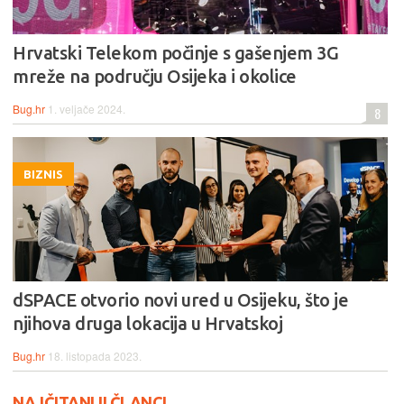
Hrvatski Telekom počinje s gašenjem 3G
mreže na području Osijeka i okolice
Bug.hr
1. veljače 2024.
8
BIZNIS
dSPACE otvorio novi ured u Osijeku, što je
njihova druga lokacija u Hrvatskoj
Bug.hr
18. listopada 2023.
NAJČITANIJI ČLANCI