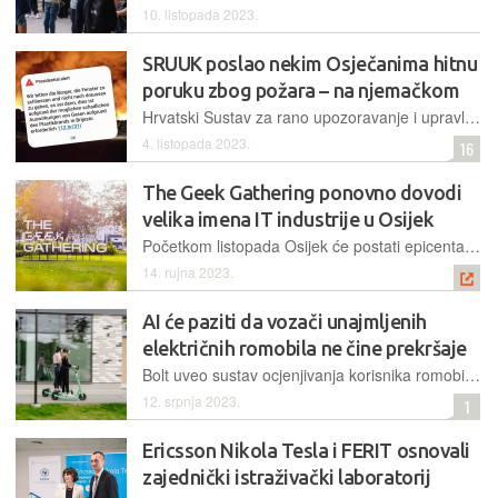
10. listopada 2023.
SRUUK poslao nekim Osječanima hitnu
poruku zbog požara – na njemačkom
Hrvatski Sustav za rano upozoravanje i upravljanje krizama upotrijebljen je u praksi povodom velikog požara u Osijeku, no neki su građani prijavili da su obavijesti dobili na njemačkom jeziku
4. listopada 2023.
16
The Geek Gathering ponovno dovodi
velika imena IT industrije u Osijek
Početkom listopada Osijek će postati epicentar tehnoloških inovacija, kreativnosti i entuzijazma jer ponovno stiže događaj koji će oduševiti sve zaljubljenike u tehnologiju i geek kulturu
14. rujna 2023.
AI će paziti da vozači unajmljenih
električnih romobila ne čine prekršaje
Bolt uveo sustav ocjenjivanja korisnika romobila uz pomoć umjetne inteligencije. Svaki će se prekršaj na unajmljenim romobilima bilježiti, a rezultat praćenja utjecat će na ocjenu korisnika
12. srpnja 2023.
1
Ericsson Nikola Tesla i FERIT osnovali
zajednički istraživački laboratorij