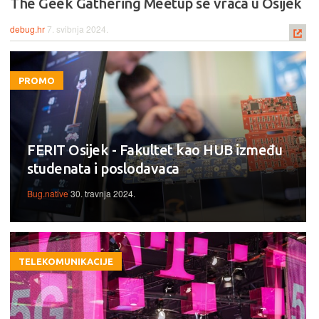
The Geek Gathering Meetup se vraća u Osijek
debug.hr
7. svibnja 2024.
PROMO
FERIT Osijek - Fakultet kao HUB između
studenata i poslodavaca
Bug.native
30. travnja 2024.
TELEKOMUNIKACIJE