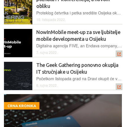
obliku
Proteklog četvrtka i petka središte Osijeka okupirali su “štreberi” željni novih znanja, ali i druženja na konferenciji koja je, nakon poduže pauze, dobila novi format
10. listopada 2022.
NowInMobile meet-up za sve ljubitelje
mobile developmenta u Osijeku
Digitalna agencija FIVE, an Endava company, u svojem osječkom uredu organizira druženje uz dva predavanja i panel raspravu za poklonike mobilnih tehnologija
7. rujna 2022.
The Geek Gathering ponovno okuplja
IT stručnjake u Osijeku
Početkom listopada grad na Dravi okupit će velika svjetska imena i profesionalnce iz IT industrije te još jednom potvrditi status softverskog grada
6. rujna 2022.
CRNA KRONIKA