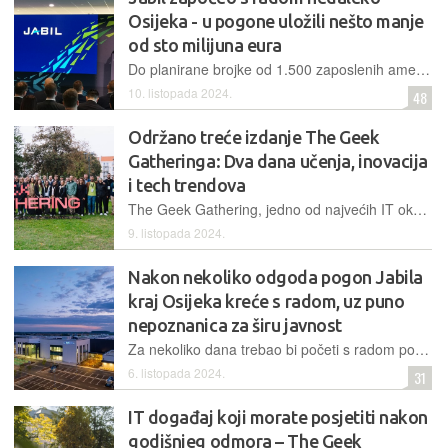
Osijeka - u pogone uložili nešto manje
od sto milijuna eura
Do planirane brojke od 1.500 zaposlenih američka će korporacija doći tijekom naredne dvije do tri godine. Nakon toga taj broj ne bi trebao puno oscilirati, a možda će i rasti
10. listopada 2024.
48
Održano treće izdanje The Geek
Gatheringa: Dva dana učenja, inovacija
i tech trendova
The Geek Gathering, jedno od najvećih IT okupljanja u Osijeku i regiji, održano je 3. i 4. listopada s najvećim uspjehom do sada, okupivši preko 500 stručnjaka iz Hrvatske i regije
9. listopada 2024.
Nakon nekoliko odgoda pogon Jabila
kraj Osijeka kreće s radom, uz puno
nepoznanica za širu javnost
Za nekoliko dana trebao bi početi s radom pogon koji je jedna od najvećih inozemnih tehnoloških investicija u Hrvatskoj ikad. Što dosad znamo o tom projektu i tvrtci koja stoji iza njega?
6. listopada 2024.
31
IT događaj koji morate posjetiti nakon
godišnjeg odmora – The Geek