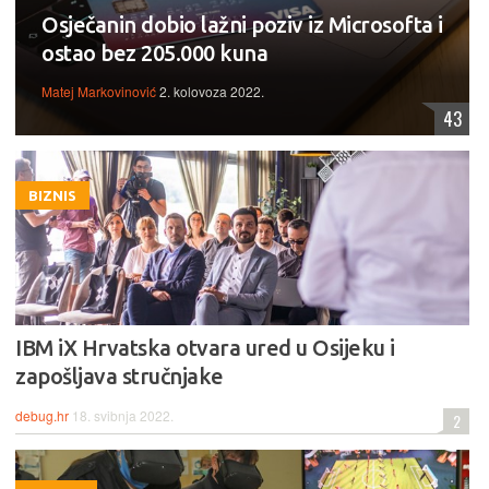
Osječanin dobio lažni poziv iz Microsofta i
ostao bez 205.000 kuna
Matej Markovinović
2. kolovoza 2022.
43
BIZNIS
IBM iX Hrvatska otvara ured u Osijeku i
zapošljava stručnjake
debug.hr
18. svibnja 2022.
2