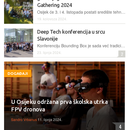
Gathering 2024
Osijek će 3. i 4. listopada postati središte tehnoloških inovacija i kreativnosti jer i ove godine stiže događaj koji će okupiti hrvatsku IT scenu u srcu Slavonije
19. kolovoza 2024.
Deep Tech konferencija u srcu
Slavonije
Konferenciju Bounding Box je sada već tradicionalni četvrti puta organizirala slavonska tvrtka Protostar Labs
23. lipnja 2024.
2
DOGAĐAJI
U Osijeku održana prva školska utrka
FPV dronova
Sandro Vrbanus
11. lipnja 2024.
4