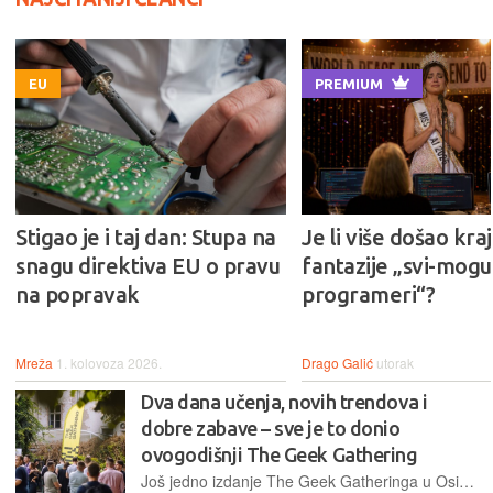
EU
PREMIUM
Stigao je i taj dan: Stupa na
Je li više došao kraj
snagu direktiva EU o pravu
fantazije „svi-mogu-
na popravak
programeri“?
Mreža
1. kolovoza 2026.
Drago Galić
utorak
Dva dana učenja, novih trendova i
dobre zabave – sve je to donio
ovogodišnji The Geek Gathering
Još jedno izdanje The Geek Gatheringa u Osijeku je okupilo entuzijaste, profesionalce i zaljubljenike u tehnologiju, pružajući im priliku da se povežu, razmjene iskustva i uživaju u raznolikim sadržajima