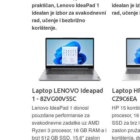
si odličan
praktičan, Lenovo IdeaPad 1
idealan je 
nosti za
idealan je izbor za svakodnevni
rad, učenje 
rad, učenje i bezbrižno
korištenje.
IdeaPad
Laptop LENOVO Ideapad
Laptop HP
SC
1 - 82VG00V5SC
CZ9C6EA
 3 s Ryzen 5
Lenovo IdeaPad 1 donosi
HP 15 komb
RAM-a nudi
pouzdane performanse za
procesor, 1
še aplikacija
svakodnevne zadatke uz AMD
SSD za brz i 
 moderan
Ryzen 3 procesor, 16 GB RAM-a i
zaslon pruž
D
brzi 512 GB SSD. 15,6" zaslon
korištenja, 