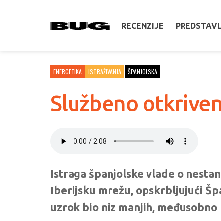
RECENZIJE
PREDSTAV
ENERGETIKA
ISTRAŽIVANJA
ŠPANJOLSKA
Službeno otkriven
Istraga španjolske vlade o nestank
Iberijsku mrežu, opskrbljujući Špa
uzrok bio niz manjih, međusobno