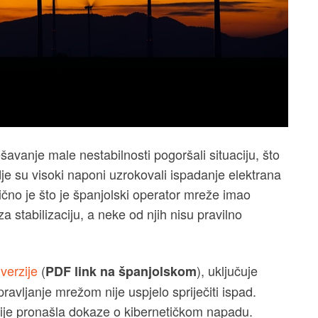
ešavanje male nestabilnosti pogoršali situaciju, što
e su visoki naponi uzrokovali ispadanje elektrana
čno je što je španjolski operator mreže imao
 stabilizaciju, a neke od njih nisu pravilno
verzije
(
), uključuje
PDF link na španjolskom
ravljanje mrežom nije uspjelo spriječiti ispad.
nije pronašla dokaze o kibernetičkom napadu.