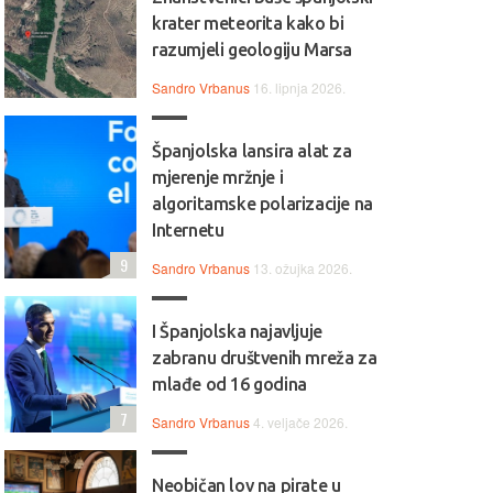
krater meteorita kako bi
razumjeli geologiju Marsa
Sandro Vrbanus
16. lipnja 2026.
Španjolska lansira alat za
mjerenje mržnje i
algoritamske polarizacije na
Internetu
9
Sandro Vrbanus
13. ožujka 2026.
I Španjolska najavljuje
zabranu društvenih mreža za
mlađe od 16 godina
7
Sandro Vrbanus
4. veljače 2026.
Neobičan lov na pirate u