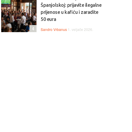
Španjolskoj: prijavite ilegalne
prijenose u kafiću i zaradite
50 eura
4
Sandro Vrbanus
1. veljače 2026.
 Snažan, brz i moderan,
💻🌈 Lenovo Yoga 9 – premi