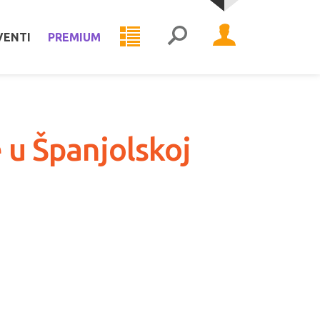
VENTI
PREMIUM
 u Španjolskoj