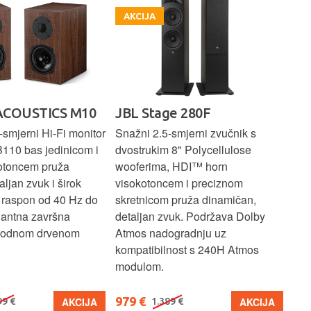
AKCIJA
A
ACOUSTICS M10
JBL Stage 280F
PR
E
smjerni Hi-Fi monitor
Snažni 2.5-smjerni zvučnik s
B110 bas jedinicom i
dvostrukim 8" Polycellulose
Kom
otoncem pruža
wooferima, HDI™ horn
zvu
aljan zvuk i širok
visokotoncem i preciznom
bas
i raspon od 40 Hz do
skretnicom pruža dinamičan,
1" 
gantna završna
detaljan zvuk. Podržava Dolby
vis
irodnom drvenom
Atmos nadogradnju uz
zvu
kompatibilnost s 240H Atmos
za 
modulom.
979 €
27
AKCIJA
AKCIJA
99 €
1.389 €