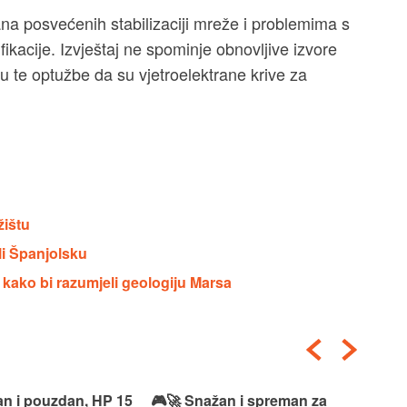
ana posvećenih stabilizaciji mreže i problemima s
fikacije. Izvještaj ne spominje obnovljive izvore
u te optužbe da su vjetroelektrane krive za
žištu
li Španjolsku
 kako bi razumjeli geologiju Marsa
an i pouzdan, HP 15
🎮🚀 Snažan i spreman za
🎯⚡