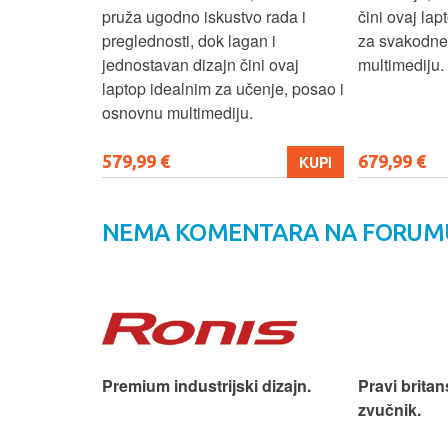
up podacima,
pruža ugodno iskustvo rada i
čini ovaj la
izbor za
preglednosti, dok lagan i
za svakodnev
kuće i
jednostavan dizajn čini ovaj
multimediju.
e.
laptop idealnim za učenje, posao i
osnovnu multimediju.
579,99 €
679,99 €
KUPI
KUPI
NEMA KOMENTARA NA FORUM
iji!
Premium industrijski dizajn.
Pravi britan
zvučnik.