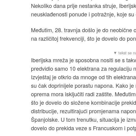
Nekoliko dana prije nestanka struje, Iberijs
neusklađenosti ponude i potražnje, koje su 
Međutim, 28. travnja došlo je do neobične o
na različitoj frekvenciji, što je dovelo do
Iberijska mreža je sposobna nositi se s takv
predvidio samo 10 elektrana za regulaciju n
Izvještaj je otkrio da mnoge od tih elektran
su čak doprinijele porastu napona. Kako je
oprema mora isključiti radi zaštite. Međutim
što je dovelo do složene kombinacije prekid
distribucije, rezultirajući promjenama nap
Španjolske. U tom trenutku, situacija je izma
dovelo do prekida veze s Francuskom i pot