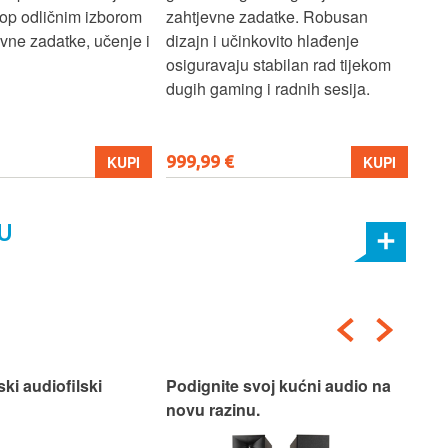
ptop odličnim izborom
zahtjevne zadatke. Robusan
dok
ne zadatke, učenje i
dizajn i učinkovito hlađenje
mul
osiguravaju stabilan rad tijekom
pro
dugih gaming i radnih sesija.
999,99 €
699
KUPI
KUPI
U
ski audiofilski
Podignite svoj kućni audio na
Nas
novu razinu.
Box