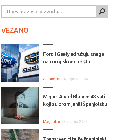
VEZANO
Ford i Geely udružuju snage
na europskom tržištu
Autonet.hr
24. srpnja 2026.
Miguel Angel Blanco: 48 sati
koji su promijenili Španjolsku
Magnet.hr
13. srpnja 2026.
Znanstvenici buše španjolski