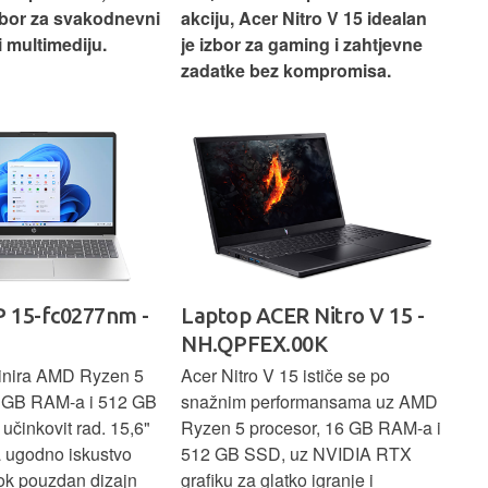
izbor za svakodnevni
akciju, Acer Nitro V 15 idealan
Len
i multimediju.
je izbor za gaming i zahtjevne
vrh
zadatke bez kompromisa.
pro
rad
 15-fc0277nm -
Laptop ACER Nitro V 15 -
La
NH.QPFEX.00K
Sl
inira AMD Ryzen 5
Acer Nitro V 15 ističe se po
Len
6 GB RAM-a i 512 GB
snažnim performansama uz AMD
Ryz
učinkovit rad. 15,6"
Ryzen 5 procesor, 16 GB RAM-a i
TB 
a ugodno iskustvo
512 GB SSD, uz NVIDIA RTX
dov
dok pouzdan dizajn
grafiku za glatko igranje i
pru