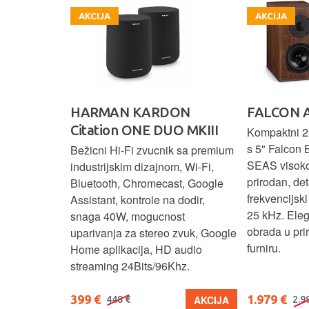
AKCIJA
AKCIJA
HARMAN KARDON
FALCON 
Citation ONE DUO MKIII
 elegantnog
Kompaktni 2-
vuka za
s 5" Falcon 
Bežicni Hi-Fi zvucnik sa premium
.
SEAS visok
industrijskim dizajnom, Wi-Fi,
prirodan, det
Bluetooth, Chromecast, Google
frekvencijsk
Assistant, kontrole na dodir,
25 kHz. Ele
snaga 40W, mogucnost
obrada u pr
uparivanja za stereo zvuk, Google
furniru.
Home aplikacija, HD audio
streaming 24Bits/96Khz.
399 €
1.979 €
KUPI
AKCIJA
448 €
2.9