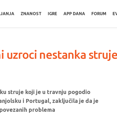
LJANJA
ZNANOST
IGRE
APP DANA
FORUM
E
i uzroci nestanka struje
u struje koji je u travnju pogodio
njolsku i Portugal, zaključila je da je
 povezanih problema