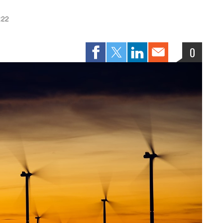
:22
0