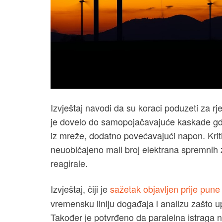
Izvještaj navodi da su koraci poduzeti za rj
je dovelo do samopojačavajuće kaskade gdj
iz mreže, dodatno povećavajući napon. Kriti
neuobičajeno mali broj elektrana spremnih za
reagirale.
Izvještaj, čiji je
sažetak objavljen prije pune 
vremensku liniju događaja i analizu zašto up
Također je potvrđeno da paralelna istraga 