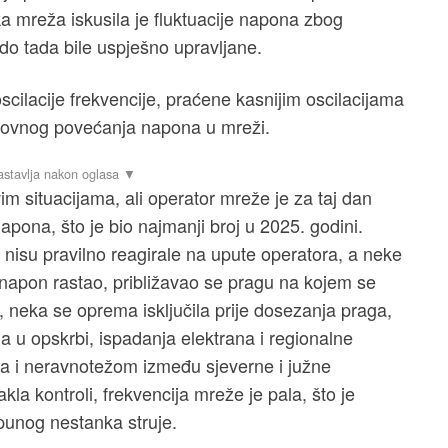
ka mreža iskusila je fluktuacije napona zbog
do tada bile uspješno upravljane.
scilacije frekvencije, praćene kasnijim oscilacijama
 ponovnog povećanja napona u mreži.
im situacijama, ali operator mreže je za taj dan
apona, što je bio najmanji broj u 2025. godini.
a nisu pravilno reagirale na upute operatora, a neke
 napon rastao, približavao se pragu na kojem se
, neka se oprema isključila prije dosezanja praga,
a u opskrbi, ispadanja elektrana i regionalne
ona i neravnotežom između sjeverne i južne
kla kontroli, frekvencija mreže je pala, što je
punog nestanka struje.