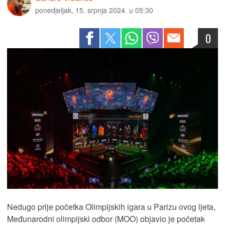
ponedjeljak, 15. srpnja 2024. u 05:30
0
Nedugo prije početka Olimpijskih igara u Parizu ovog ljeta,
Međunarodni olimpijski odbor (MOO) objavio je početak