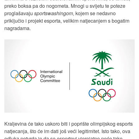
preko boksa pa do nogometa. Mnogi u svijetu te poteze
proglašavaju
sportswashingom
, kojem se nedavno
priključio i projekt esporta, velikim natjecanjem s bogatim
nagradama.
Kraljevina će tako uskoro biti i poprište olimpijskog esports
natjecanja, što će im dati još veći legitimitet. Isto tako, ova
odluka potvrda je da se esportovi vjerojatno neće tako