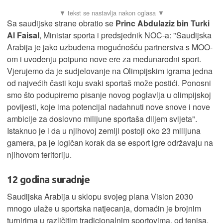
Sa saudijske strane obratio se
Princ Abdulaziz bin Turki
Al Faisal
, Ministar sporta i predsjednik NOC-a: "Saudijska
Arabija je jako uzbuđena mogućnošću partnerstva s MOO-
om i uvođenju potpuno nove ere za međunarodni sport.
Vjerujemo da je sudjelovanje na Olimpijskim igrama jedna
od najvećih časti koju svaki sportaš može postići. Ponosni
smo što podupiremo pisanje novog poglavlja u olimpijskoj
povijesti, koje ima potencijal nadahnuti nove snove i nove
ambicije za doslovno milijune sportaša diljem svijeta".
Istaknuo je i da u njihovoj zemlji postoji oko 23 milijuna
gamera, pa je logičan korak da se esport igre održavaju na
njihovom teritoriju.
12 godina suradnje
Saudijska Arabija u sklopu svojeg plana Vision 2030
mnogo ulaže u sportska natjecanja, domaćin je brojnim
turnirima u različitim tradicionalnim sportovima, od tenisa,