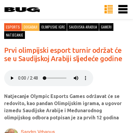
ESPORTS
DOGAĐAJI
OLIMPIJSKE IGRE
SAUDIJSKA ARABIJA
GAMERI
NATJECANJE
Prvi olimpijski esport turnir održat će
se u Saudijskoj Arabiji sljedeće godine
Natjecanje Olympic Esports Games održavat će se
redovito, kao pandan Olimpijskim igrama, a ugovor
između Saudijske Arabije i Međunarodnog
olimpijskog odbora potpisan je za prvih 12 godina
Sandro Vrbanus