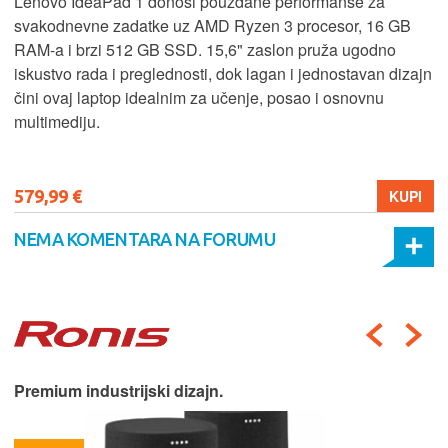
Lenovo IdeaPad 1 donosi pouzdane performanse za
svakodnevne zadatke uz AMD Ryzen 3 procesor, 16 GB
RAM-a i brzi 512 GB SSD. 15,6" zaslon pruža ugodno
iskustvo rada i preglednosti, dok lagan i jednostavan dizajn
čini ovaj laptop idealnim za učenje, posao i osnovnu
multimediju.
579,99 €
KUPI
NEMA KOMENTARA NA FORUMU
Premium industrijski dizajn.