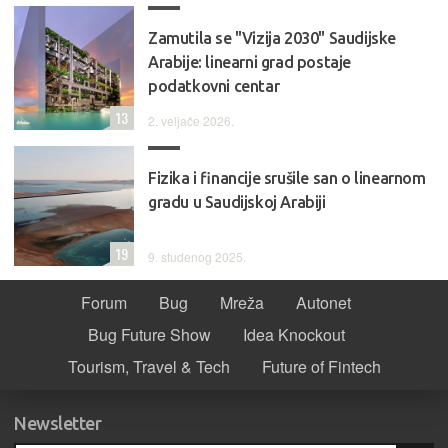
Zamutila se "Vizija 2030" Saudijske
Arabije: linearni grad postaje
podatkovni centar
13
2. veljače 2026.
Fizika i financije srušile san o linearnom
gradu u Saudijskoj Arabiji
19
9. studenog 2025.
Forum
Bug
Mreža
Autonet
Bug Future Show
Idea Knockout
Tourism, Travel & Tech
Future of Fintech
Newsletter