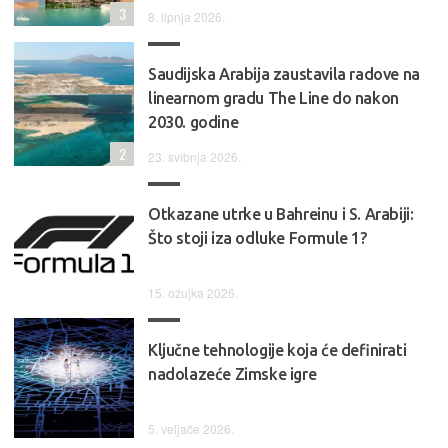
3
8. lipnja 2026.
Saudijska Arabija zaustavila radove na
linearnom gradu The Line do nakon
2030. godine
2
23. svibnja 2026.
Otkazane utrke u Bahreinu i S. Arabiji:
Što stoji iza odluke Formule 1?
15. ožujka 2026.
Ključne tehnologije koja će definirati
nadolazeće Zimske igre
5. veljače 2026.