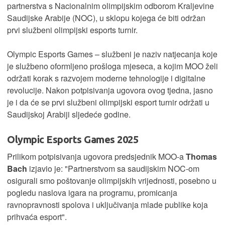
partnerstva s Nacionalnim olimpijskim odborom Kraljevine
Saudijske Arabije (NOC), u sklopu kojega će biti održan
prvi službeni olimpijski esports turnir.
Olympic Esports Games – službeni je naziv natjecanja koje
je službeno oformljeno prošloga mjeseca, a kojim MOO želi
održati korak s razvojem moderne tehnologije i digitalne
revolucije. Nakon potpisivanja ugovora ovog tjedna, jasno
je i da će se prvi službeni olimpijski esport turnir održati u
Saudijskoj Arabiji sljedeće godine.
Olympic Esports Games 2025
Prilikom potpisivanja ugovora predsjednik MOO-a
Thomas
Bach
izjavio je: "Partnerstvom sa saudijskim NOC-om
osigurali smo poštovanje olimpijskih vrijednosti, posebno u
pogledu naslova igara na programu, promicanja
ravnopravnosti spolova i uključivanja mlade publike koja
prihvaća esport".