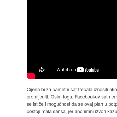
Cijena bi za pametni sat trebala iznositi ok
promijeniti. Osim toga, Facebookov sat nema
se ističe i mogućnost da se ovaj plan u potp
postoji mala šansa, jer anonimni izvori kaž