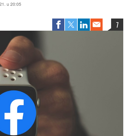
021. u 20:05
7