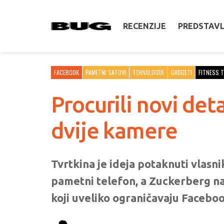
RECENZIJE
PREDSTAV
FACEBOOK
PAMETNI SATOVI
TEHNOLOGIJE
GADGETI
FITNESS 
Procurili novi det
dvije kamere
Tvrtkina je ideja potaknuti vlasni
pametni telefon, a Zuckerberg na 
koji uveliko ograničavaju Faceboo