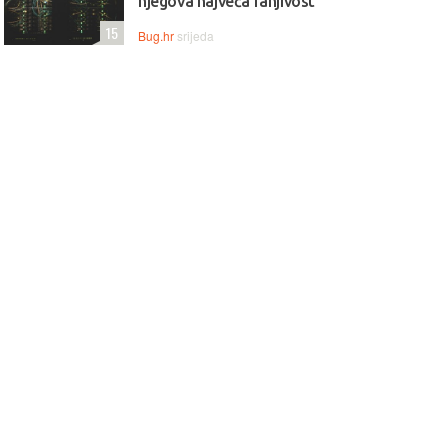
njegova najveća ranjivost
15
Bug.hr
srijeda