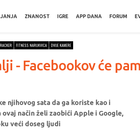
LJANJA
ZNANOST
IGRE
APP DANA
FORUM
E
TRACKER
FITNESS NARUKVICA
DVIJE KAMERE
alji - Facebookov će pam
ke njihovog sata da ga koriste kao i
ovaj način želi zaobići Apple i Google,
ku veći doseg ljudi