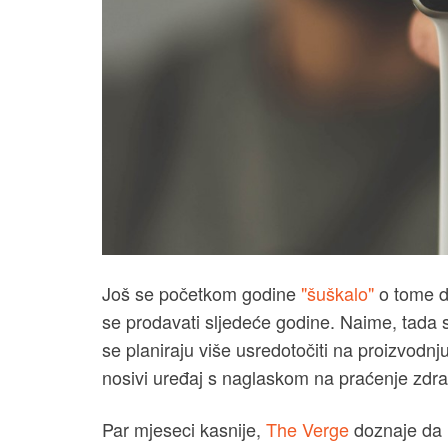
Još se početkom godine
"šuškalo"
o tome da
se prodavati sljedeće godine. Naime, tada su
se planiraju više usredotočiti na proizvodnj
nosivi uređaj s naglaskom na praćenje zdrav
Par mjeseci kasnije,
The Verge
doznaje da 