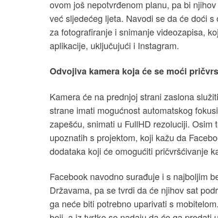
ovom još nepotvrđenom planu, pa bi njihov 
već sljedećeg ljeta. Navodi se da će doći s
za fotografiranje i snimanje videozapisa, k
aplikacije, uključujući i Instagram.
Odvojiva kamera koja će se moći pričvrst
Kamera će na prednjoj strani zaslona služiti
strane imati mogućnost automatskog fokusir
zapešću, snimati u FullHD rezoluciji. Osim t
upoznatih s projektom, koji kažu da Faceboo
dodataka koji će omogućiti pričvršćivanje k
Facebook navodno surađuje i s najboljim b
Državama, pa se tvrdi da će njihov sat podr
ga neće biti potrebno uparivati s mobitelom. 
boji, a iz tvrtke se nadaju da će ga prodati