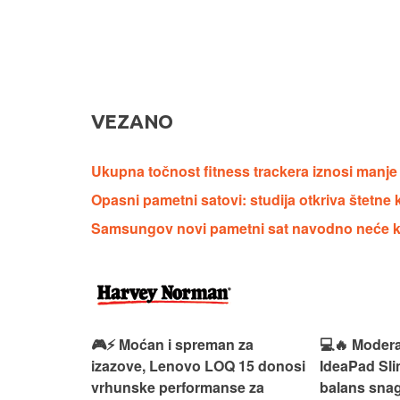
VEZANO
Ukupna točnost fitness trackera iznosi manje
Opasni pametni satovi: studija otkriva štetne
Samsungov novi pametni sat navodno neće ko
egantan,
🎮⚡ Moćan i spreman za
💻🔥 Modera
in‑1
izazove, Lenovo LOQ 15 donosi
IdeaPad Sli
eativu i
vrhunske performanse za
balans snag