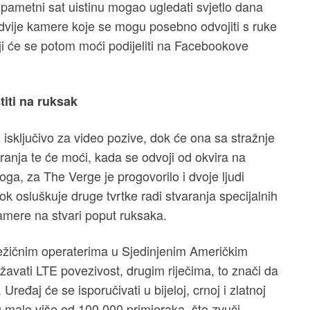
pametni sat uistinu mogao ugledati svjetlo dana
 dvije kamere koje se mogu posebno odvojiti s ruke
oji će se potom moći podijeliti na Facebookove
iti na ruksak
 isključivo za video pozive, dok će ona sa stražnje
anja te će moći, kada se odvoji od okvira na
oga, za The Verge je progovorilo i dvoje ljudi
k osluškuje druge tvrtke radi stvaranja specijalnih
amere na stvari poput ruksaka.
ežičnim operaterima u Sjedinjenim Američkim
žavati LTE povezivost, drugim riječima, to znači da
Uređaj će se isporučivati u bijeloj, crnoj i zlatnoj
 u malo više od 100.000 primjeraka, što zvuči