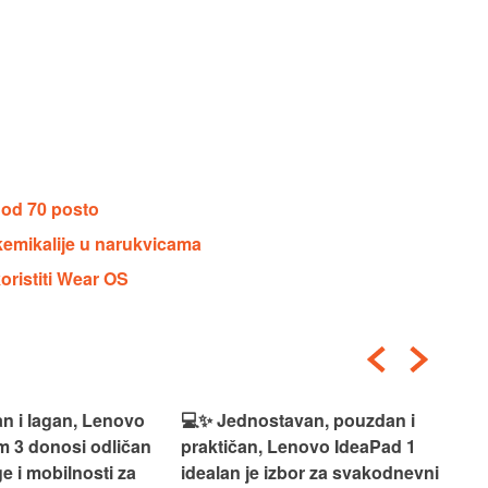
 od 70 posto
 kemikalije u narukvicama
ristiti Wear OS
n i lagan, Lenovo
💻✨ Jednostavan, pouzdan i
💻
m 3 donosi odličan
praktičan, Lenovo IdeaPad 1
ide
e i mobilnosti za
idealan je izbor za svakodnevni
rad