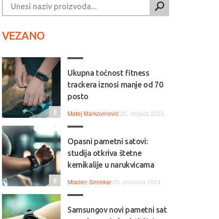
VEZANO
Ukupna točnost fitness
trackera iznosi manje od 70
posto
8
Matej Markovinović
25. veljače 2025.
Opasni pametni satovi:
studija otkriva štetne
kemikalije u narukvicama
8
Mladen Smrekar
20. prosinca 2024.
Samsungov novi pametni sat