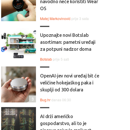
navodno neće koristiti Wear
OS
Matej Markovinović
prije 3 sata
Upoznajte novi Botslab
asortiman: pametni uređaji
za potpuni nadzor doma
Botslab
prije 5 sati
OpenAI-jev novi uređaj bit će
veličine hokejaškog paka i
skuplji od 300 dolara
9
Bug.hr
danas 06:30
AI drži američko
gospodarstvo, ali to je