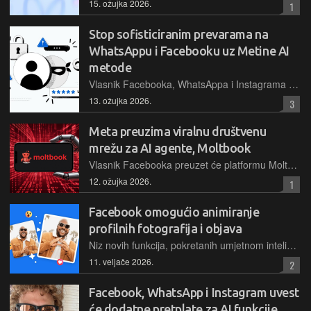
15. ožujka 2026.
1
Stop sofisticiranim prevarama na
WhatsAppu i Facebooku uz Metine AI
metode
Vlasnik Facebooka, WhatsAppa i Instagrama uvodi automatizirana upozorenja za povezivanje uređaja i sumnjive zahtjeve za prijateljstvo, kako bi zaštitio svoje brojne korisnike od prevara
13. ožujka 2026.
3
Meta preuzima viralnu društvenu
mrežu za AI agente, Moltbook
Vlasnik Facebooka preuzet će platformu Moltbook te integrirati njezin tim u svoj strateški odjel za razvoj superinteligencije, a sve s ciljem ubrzanja evolucije autonomnih digitalnih pomoćnika
12. ožujka 2026.
1
Facebook omogućio animiranje
profilnih fotografija i objava
Niz novih funkcija, pokretanih umjetnom inteligencijom MetaAI, korisnicima omogućuju animiranje profilnih slika, redizajniranje Storiesa i stvaranje dinamičnih pozadina za tekstualne objave
11. veljače 2026.
2
Facebook, WhatsApp i Instagram uvest
će dodatne pretplate za AI funkcije