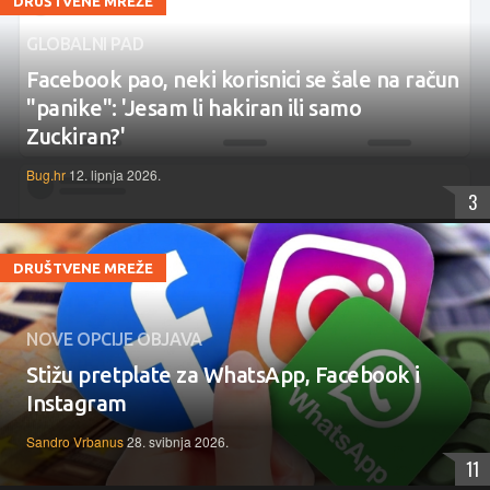
DRUŠTVENE MREŽE
GLOBALNI PAD
Facebook pao, neki korisnici se šale na račun
"panike": 'Jesam li hakiran ili samo
Zuckiran?'
Bug.hr
12. lipnja 2026.
3
DRUŠTVENE MREŽE
NOVE OPCIJE OBJAVA
Stižu pretplate za WhatsApp, Facebook i
Instagram
Sandro Vrbanus
28. svibnja 2026.
11