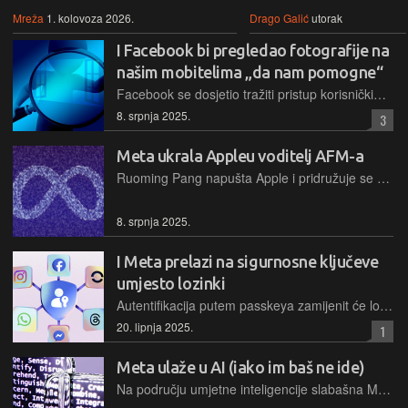
Mreža
1. kolovoza 2026.
Drago Galić
utorak
I Facebook bi pregledao fotografije na
našim mobitelima „da nam pomogne“
Facebook se dosjetio tražiti pristup korisničkim fotografijama, uključujući i one koje nikad nismo javno podijelili za „AI restyling“ i buduće „sugestije“, a zapravo da se domogne što više naših podataka
8. srpnja 2025.
3
Meta ukrala Appleu voditelj AFM-a
Ruoming Pang napušta Apple i pridružuje se Metinoj Superintelligence Labs grupi uz multi-milijunsku godišnju ponudu kao dio Zuckerbergove strategije privlačenja AI talenata.
8. srpnja 2025.
I Meta prelazi na sigurnosne ključeve
umjesto lozinki
Autentifikacija putem passkeya zamijenit će lozinke i na Metinim platformama, počevši s Facebookom na mobilnim uređajima i Messengerom nešto nakon toga
20. lipnja 2025.
1
Meta ulaže u AI (iako im baš ne ide)
Na području umjetne inteligencije slabašna Meta nada se da će prestati kaskati za drugima kupnjom tvrtke za data-labeling podataka koji se koriste za obuku AI modela