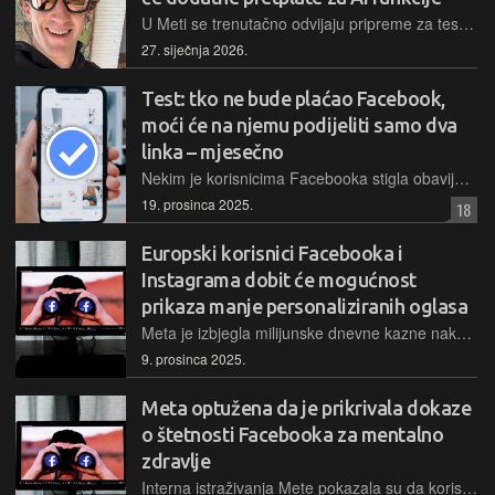
U Meti se trenutačno odvijaju pripreme za testiranje novih pretplata za korisnike njihovih društvenih mreža, a kao mogući benefiti tih opcija spominju se integracije alata za AI generiranje videa i AI agenti
27. siječnja 2026.
Test: tko ne bude plaćao Facebook,
moći će na njemu podijeliti samo dva
linka – mjesečno
Nekim je korisnicima Facebooka stigla obavijest o tome da će im se ograničiti broj dijeljenja linkova koji vode na vanjske stranice, a žele li ukloniti to ograničenje, morat će plaćati plavu kvačicu
19. prosinca 2025.
18
Europski korisnici Facebooka i
Instagrama dobit će mogućnost
prikaza manje personaliziranih oglasa
Meta je izbjegla milijunske dnevne kazne nakon što je Europska komisija odobrila njezin revidirani oglasni model koji obećava manju upotrebu osobnih podataka
9. prosinca 2025.
Meta optužena da je prikrivala dokaze
o štetnosti Facebooka za mentalno
zdravlje
Interna istraživanja Mete pokazala su da korisnici bez Facebooka osjećaju manje depresije i anksioznosti. Meta je, tvrde tako američki tužitelji, te dokaze zataškala