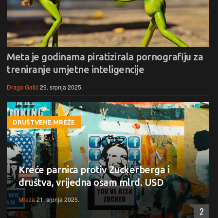
Meta je godinama piratizirala pornografiju za
treniranje umjetne inteligencije
Drago Galić
29. srpnja 2025.
DRUŠTVENE MREŽE
Kreće parnica protiv Zuckerberga i
društva, vrijedna osam mlrd. USD
Mreža
21. srpnja 2025.
2