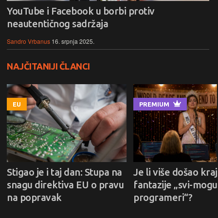
YouTube i Facebook u borbi protiv
neautentičnog sadržaja
Sandro Vrbanus
16. srpnja 2025.
NAJČITANIJI ČLANCI
EU
PREMIUM
Stigao je i taj dan: Stupa na
Je li više došao kraj
snagu direktiva EU o pravu
fantazije „svi-mogu-
na popravak
programeri“?