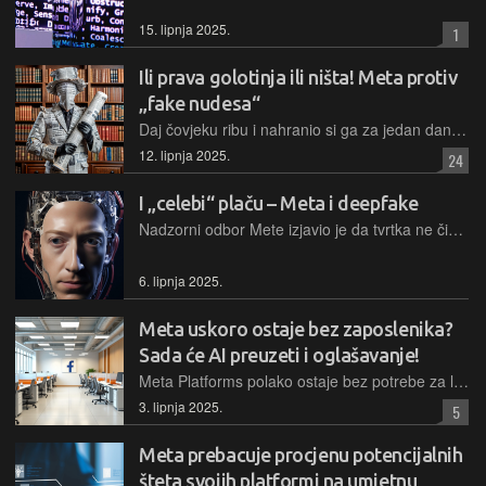
15. lipnja 2025.
1
Ili prava golotinja ili ništa! Meta protiv
„fake nudesa“
Daj čovjeku ribu i nahranio si ga za jedan dan, ali daj mu AI koji može generirati fake nudes, i zaokupio si ga za čitav život…
12. lipnja 2025.
24
I „celebi“ plaču – Meta i deepfake
Nadzorni odbor Mete izjavio je da tvrtka ne čini dovoljno za borbu protiv deepfakea poznatih osoba. Lažni videozapisi poznatih postale su rastući problem za Metu, tvrde
6. lipnja 2025.
Meta uskoro ostaje bez zaposlenika?
Sada će AI preuzeti i oglašavanje!
Meta Platforms polako ostaje bez potrebe za ljudskim radnicima. Prepustila je kontrolu sadržaja algoritmima, a upravljanje platformom AI, sada najavljuje i potpunu automatizaciju oglašavanja. Do 2026. godine AI će samostalno kreirati oglase - od slike do teksta, bez ikakve ljudske intervencije
3. lipnja 2025.
5
Meta prebacuje procjenu potencijalnih
šteta svojih platformi na umjetnu