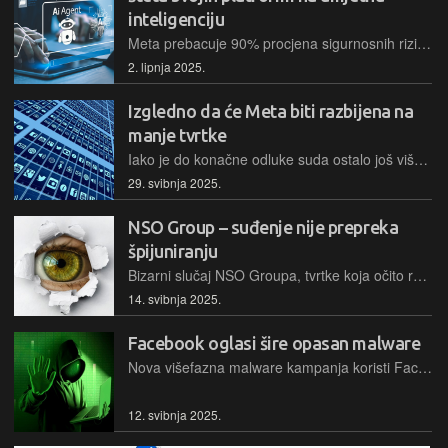
inteligenciju
Meta prebacuje 90% procjena sigurnosnih rizika na AI, zamjenjujući ljudski nadzor. Stručnjaci upozoravaju da AI ima probleme s prepoznavanjem složenijih prijetnji. Može li se vjerovati Metinim platformama kada AI preuzima kontrolu?
2. lipnja 2025.
Izgledno da će Meta biti razbijena na
manje tvrtke
Iako je do konačne odluke suda ostalo još više mjeseci, analitičari očekuju da bi ishod lako mogao biti razbijanje Mete na manje tvrtke
29. svibnja 2025.
NSO Group – suđenje nije prepreka
špijuniranju
Bizarni slučaj NSO Groupa, tvrtke koja očito radi za tajne službe, a koja se našla na sudu, se nastavlja i dokazuje kako sudski procesi nemaju utjecaja na špijuniranje ako je ovo podržano od strane vlasti
14. svibnja 2025.
Facebook oglasi šire opasan malware
Nova višefazna malware kampanja koristi Facebook oglase i lažira poznate brendove poput Binancea kako bi ciljala vlasnike kriptovaluta, kradući podatke putem lokalnih poslužitelja i PowerShell naredbi
12. svibnja 2025.