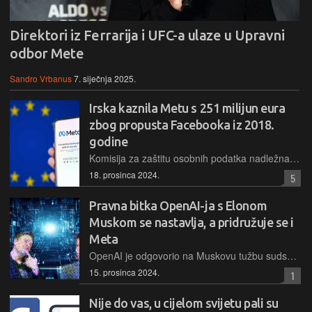
Direktori iz Ferrarija i UFC-a ulaze u Upravni
odbor Mete
Sandro Vrbanus
7. siječnja 2025.
Irska kaznila Metu s 251 milijun eura
zbog propusta Facebooka iz 2018.
godine
Komisija za zaštitu osobnih podatka nadležna za provođenje europske regulative u Irskoj, DPC, izrekla je novu kaznu Meti, sukladno odredbama Opće uredbe o zaštiti podataka (GDPR)
18. prosinca 2024.
5
Pravna bitka OpenAI-ja s Elonom
Muskom se nastavlja, a pridružuje se i
Meta
OpenAI je odgovorio na Muskovu tužbu sudskim podneskom koji osporava Muskove tvrdnje i otkriva nove detalje o ranim danima tvrtke, ali i o složenom odnosu između Muska i OpenAI-ja. I Meta ne želi da OpenAI postane profitna kompanija...
15. prosinca 2024.
1
Nije do vas, u cijelom svijetu pali su