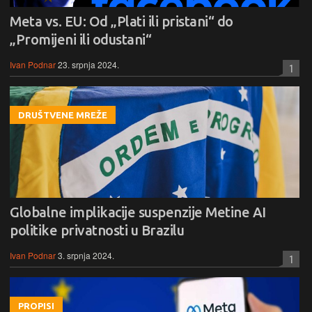
Meta vs. EU: Od „Plati ili pristani“ do
„Promijeni ili odustani“
Ivan Podnar
23. srpnja 2024.
1
DRUŠTVENE MREŽE
Globalne implikacije suspenzije Metine AI
politike privatnosti u Brazilu
Ivan Podnar
3. srpnja 2024.
1
PROPISI