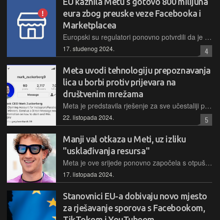
EU kaznila Metu s gotovo 800 milijuna
eura zbog preuske veze Facebooka i
Marketplacea
Europski su regulatori ponovno potvrdili da je neka tehnološka kompanija prekršila antitrustovska pravila EU. Ovog puta radi se o Meti, koja je kažnjena zbog nepoštenih uvjeta vezanih s online tržnicom
17. studenog 2024.
4
Meta uvodi tehnologiju prepoznavanja
lica u borbi protiv prijevara na
društvenim mrežama
Meta je predstavila rješenje za sve učestaliji problem prijevara i krađe računa poznatih osoba na svojim društvenim platformama.
22. listopada 2024.
5
Manji val otkaza u Meti, uz izliku
"usklađivanja resursa"
Meta je ove srijede ponovno započela s otpuštanjima zaposlenika u Instagramu, WhatsAppu i Reality Labsu, gdje provodi manju reorganizaciju unutar više timova
17. listopada 2024.
Stanovnici EU-a dobivaju novo mjesto
za rješavanje sporova s Facebookom,
TikTokom i YouTubeom