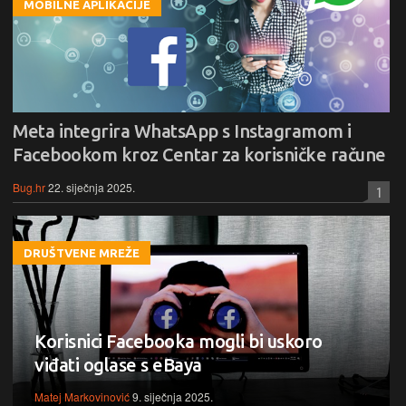
MOBILNE APLIKACIJE
Meta integrira WhatsApp s Instagramom i
Facebookom kroz Centar za korisničke račune
Bug.hr
22. siječnja 2025.
1
DRUŠTVENE MREŽE
Korisnici Facebooka mogli bi uskoro
viđati oglase s eBaya
Matej Markovinović
9. siječnja 2025.