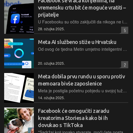
Facebook se vraća korijenima, na
vremensku crtu bit će moguće vratiti –
prijatelje
U Facebooku su očito zaključili da nikoga ne interesiraju preporučene objave ljudi i stranica koje aktivno ne prate, pa će omogućiti prebacivanje prikaza samo na sadržaje koje stvaraju izravni kontakti
28. ožujka 2025.
5
Meta AI službeno stiže u Hrvatsku
Od ovog će tjedna Metin umjetno inteligentni asistent postati dostupan u 41 zemlju Europe, što uključuje Europsku uniju i prekomorske teritorije, a razgovori s njime bit će mogući na šest jezika
20. ožujka 2025.
2
Meta dobila prvu rundu u sporu protiv
memoara bivše zaposlenice
Meta je postigla početnu pobjedu u svojoj tužbi protiv Sare Wynn-Williams, bivše direktorice za politike koja je objavila memoare o svom radu u kompaniji. Arbitražni sud je presudio u korist Mete i naložio Wynn-Williams da prestane prodavati i promovirati svoju knjigu "Nemarni ljudi" koja je objavljena ovaj tjedan...
14. ožujka 2025.
Facebook će omogućiti zaradu
kreatorima Storiesa kako bi ih
dovukao s TikToka
"Sadržaj koji ionako stvarate, moći ćete postaviti na Facebook kao Story te na njemu dodatno zaraditi", poruka je iz Facebooka influencerima i ostalima koji prihode ostvaruju na TikToku