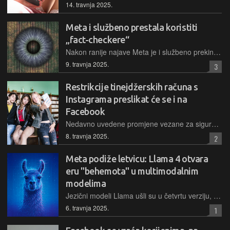
14. travnja 2025.
Meta i službeno prestala koristiti
„fact-checkere“
Nakon ranije najave Meta je i službeno prekinula korištenje „fact-checkera“ i umjesto toga uvela sustav Community Notes, sličan onome koji koristi X.
9. travnja 2025.
3
Restrikcije tinejdžerskih računa s
Instagrama preslikat će se i na
Facebook
Nedavno uvedene promjene vezane za sigurnost i privatnost tinejdžera s Instagrama će biti prenesene i na Facebook te njegov Messenger, pa će i tamo mlađi od 16 godina biti posebno zaštićeni
8. travnja 2025.
2
Meta podiže letvicu: Llama 4 otvara
eru "behemota" u multimodalnim
modelima
Jezični modeli Llama ušli su u četvrtu verziju, koja donosi podršku za najveći ulazni kontekst od svih postojećih modela na tržištu te nativno podržava multimodalnost
6. travnja 2025.
1