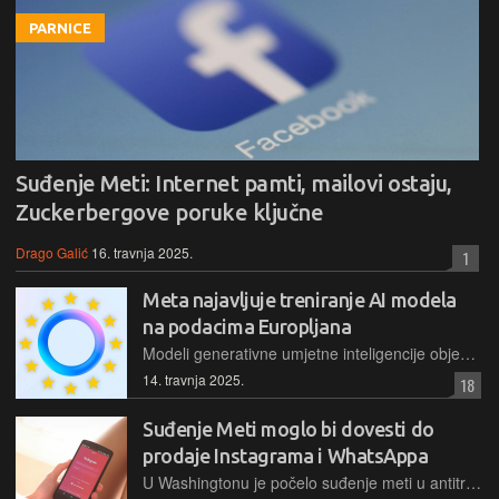
PARNICE
Suđenje Meti: Internet pamti, mailovi ostaju,
Zuckerbergove poruke ključne
Drago Galić
16. travnja 2025.
1
Meta najavljuje treniranje AI modela
na podacima Europljana
Modeli generativne umjetne inteligencije objedinjeni pod kapom Meta AI uskoro će biti trenirani i na podacima koje odrasli Europljani dijele na Metinim platformama te na ostvarenim interakcijama
14. travnja 2025.
18
Suđenje Meti moglo bi dovesti do
prodaje Instagrama i WhatsAppa
U Washingtonu je počelo suđenje meti u antitrustosvskom slučaju gdje američka Federalna trgovinska komisija (FTC) tvrdi da je Meta, koja je već posjedovala Facebook, kupila Instagram 2012. i WhatsApp 2014. godine kako bi eliminirala konkurenciju i stvorila monopol