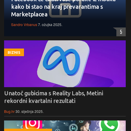
kako bi stao na kraj prevarantima s
Marketplacea
Sandro Vrbanus
7. ožujka 2025.
5
BIZNIS
Unatoč gubicima s Reality Labs, Metini
rekordni kvartalni rezultati
Bug.hr
30. siječnja 2025.