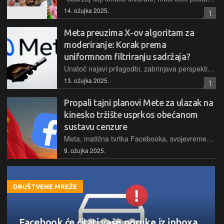
14. ožujka 2025.
1
Meta preuzima X-ov algoritam za
moderiranje: Korak prema
uniformnom filtriranju sadržaja?
Unatoč najavi prilagodbi, zabrinjava perspektiva univerzalnog "filtra" koji bi mogao ugroziti raznolikost pristupa. Zanimljivo je da megatvrtka s velikim resursima poput Mete preuzima tehnologiju od konkurencije, možda time želi taktički izbjeće odgovornost ako dođe do afera...
13. ožujka 2025.
1
Propali tajni planovi Mete za ulazak na
kinesko tržište usprkos obećanom
sustavu cenzure
Meta, matična tvrtka Facebooka, svojevremeno je razmatrala širenje na kinesko tržište kroz mjere koje su uključivale razvoj sustava za cenzuru i potencijalno dijeljenje korisničkih podataka s kineskom vladom...
9. ožujka 2025.
DRUŠTVENE MREŽE
Facebook će čitati vaše poruke iz inboxa