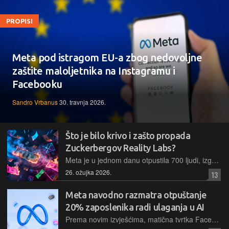
PROPISI
Meta pod istragom EU-a zbog nedovoljne
zaštite maloljetnika na Instagramu i
Facebooku
Sandro Vrbanus
30. travnja 2026.
Što je bilo krivo i zašto propada
Zuckerbergov Reality Labs?
Meta je u jednom danu otpustila 700 ljudi, izgubila sudski spor zbog Instagrama i najavila menadžerima dioničke opcije vrijedne milijardu dolara. U metaverzumu bi sve ovo izgledalo kao fikcija. Nažalost, nije!
26. ožujka 2026.
13
Meta navodno razmatra otpuštanje
20% zaposlenika radi ulaganja u AI
Prema novim izvješćima, matična tvrtka Facebooka mogla bi otpustiti više od 15.000 ljudi kako bi kompenzirala agresivnu potrošnju na AI infrastrukturu. Kompanija je izvješća nazvala špekulativnima