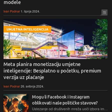
modele
Ivan Podnar
1. lipnja 2024.
11
UMJETNA INTELIGENCIJA
Meta planira monetizaciju umjetne
inteligencije: Besplatno u početku, premium
verzija uz plaćanje
Ivan Podnar
26. svibnja 2024.
Mogu li Facebook i Instagram
oblikovati naše političke stavove?
Ustezanje od društvenih mreža uoči izbora ima mali ili nikakav učinak na politička stajališta ljudi, njihova mišljenja o drugoj strani ili uvjerenost o izbornoj prevari