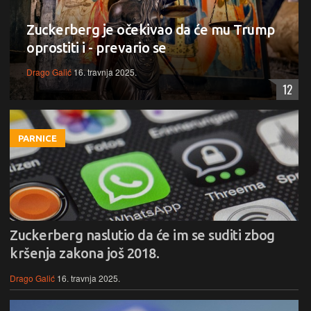
Zuckerberg je očekivao da će mu Trump
oprostiti i - prevario se
Drago Galić
16. travnja 2025.
12
PARNICE
Zuckerberg naslutio da će im se suditi zbog
kršenja zakona još 2018.
Drago Galić
16. travnja 2025.