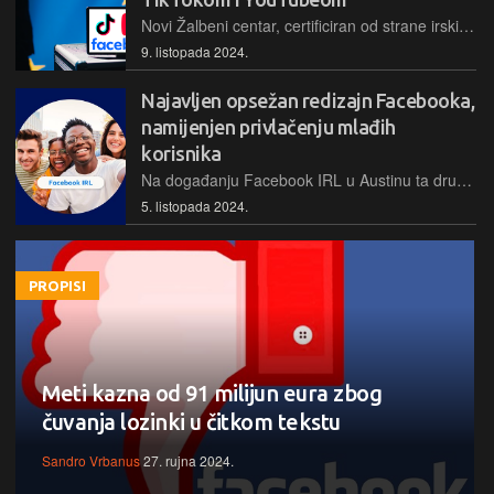
Novi Žalbeni centar, certificiran od strane irskih regulatora, uskoro će početi zaprimati pritužbe vezane uz odluke o moderiranju sadržaja. Rješavanje slučaja unutar 90-dnevnog roka uz naknadu od 6 eura.
9. listopada 2024.
Najavljen opsežan redizajn Facebooka,
namijenjen privlačenju mlađih
korisnika
Na događanju Facebook IRL u Austinu ta društvena mreža najavila je nadolazeći redizajn svoje platforme, s naglaskom na video sadržaje, lokalnu zajednicu i funkcije umjetne inteligencije
5. listopada 2024.
PROPISI
Meti kazna od 91 milijun eura zbog
čuvanja lozinki u čitkom tekstu
Sandro Vrbanus
27. rujna 2024.