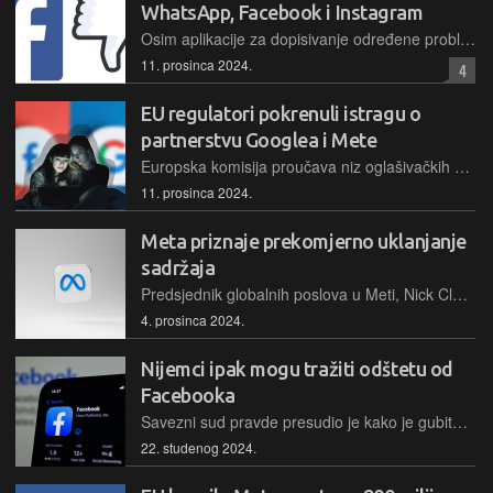
WhatsApp, Facebook i Instagram
Osim aplikacije za dopisivanje određene probleme u pristupu korisnici prijavljuju i kad je riječ o Facebooku i Instagramu, pa se čini da je problem još jednom zahvatio sve Metine servere
11. prosinca 2024.
4
EU regulatori pokrenuli istragu o
partnerstvu Googlea i Mete
Europska komisija proučava niz oglašivačkih kampanja kojima se Instagram promovirao tinejdžerima na YouTubeu, pa je tako Google zaobišao vlastitu politiku oglašavanja prema maloljetnicima...
11. prosinca 2024.
Meta priznaje prekomjerno uklanjanje
sadržaja
Predsjednik globalnih poslova u Meti, Nick Clegg, priznao je da je tvrtka svjesna velikih stopa pogrešaka prilikom moderiranja sadržaja, što dovodi do prekomjernog uklanjanja sadržaja
4. prosinca 2024.
Nijemci ipak mogu tražiti odštetu od
Facebooka
Savezni sud pravde presudio je kako je gubitak kontrole nad nečijim podacima na društvenoj mreži osnova za odštetu bez potrebe za dokazivanjem konkretnih financijskih gubitaka.
22. studenog 2024.