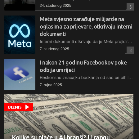
24. studenog 2025.
6
Meta svjesno zarađuje milijarde na
oglasima za prijevare, otkrivaju interni
dokumenti
Interni dokumenti otkrivaju da je Meta projicirala zaradu od čak 16 milijardi dolara od oglasa za prijevare, svjesno ignorirajući interna upozorenja i nedovoljno štiteći milijarde svojih korisnika
7. studenog 2025.
8
I nakon 21 godinu Facebookov poke
odbija umrijeti
Beskorisnu značajku bockanja od sad će biti lakše pronaći jer je vraćena u korisničke profile u Facebookovoj aplikaciji.
7. rujna 2025.
BIZNIS
Kolike su plaće u AI branši? U rangu