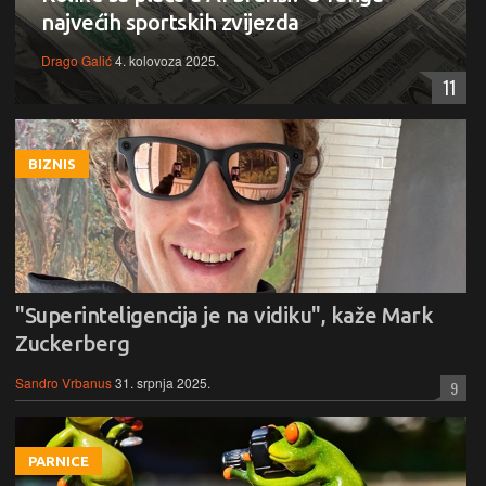
najvećih sportskih zvijezda
Drago Galić
4. kolovoza 2025.
11
BIZNIS
"Superinteligencija je na vidiku", kaže Mark
Zuckerberg
Sandro Vrbanus
31. srpnja 2025.
9
PARNICE