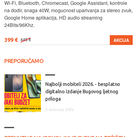
Wi-Fi, Bluetooth, Chromecast, Google Assistant, kontrole
na dodir, snaga 40W, mogucnost uparivanja za stereo zvuk,
Google Home aplikacija, HD audio streaming
24Bits/96Khz.
399 €
AKCIJA
448 €
PREPORUČAMO
Najbolji mobiteli 2026. - besplatno
digitalno izdanje Bugovog ljetnog
priloga
2. kolovoza 2026.