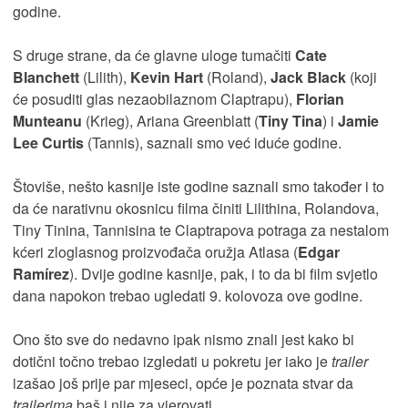
godine.
S druge strane, da će glavne uloge tumačiti
Cate
Blanchett
(Lilith),
Kevin Hart
(Roland),
Jack Black
(koji
će posuditi glas nezaobilaznom Claptrapu),
Florian
Munteanu
(Krieg), Ariana Greenblatt (
Tiny Tina
) i
Jamie
Lee Curtis
(Tannis), saznali smo već iduće godine.
Štoviše, nešto kasnije iste godine saznali smo također i to
da će narativnu okosnicu filma činiti Lilithina, Rolandova,
Tiny Tinina, Tannisina te Claptrapova potraga za nestalom
kćeri zloglasnog proizvođača oružja Atlasa (
Edgar
Ramírez
). Dvije godine kasnije, pak, i to da bi film svjetlo
dana napokon trebao ugledati 9. kolovoza ove godine.
Ono što sve do nedavno ipak nismo znali jest kako bi
dotični točno trebao izgledati u pokretu jer iako je
trailer
izašao još prije par mjeseci, opće je poznata stvar da
trailerima
baš i nije za vjerovati.