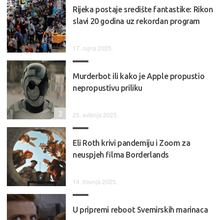
Rijeka postaje središte fantastike: Rikon
slavi 20 godina uz rekordan program
17. rujna 2025.
Murderbot ili kako je Apple propustio
nepropustivu priliku
3
25. svibnja 2025.
Eli Roth krivi pandemiju i Zoom za
neuspjeh filma Borderlands
14. travnja 2025.
U pripremi reboot Svemirskih marinaca