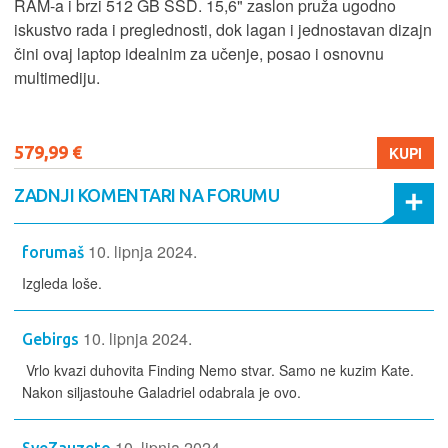
RAM-a i brzi 512 GB SSD. 15,6" zaslon pruža ugodno
iskustvo rada i preglednosti, dok lagan i jednostavan dizajn
čini ovaj laptop idealnim za učenje, posao i osnovnu
multimediju.
579,99 €
KUPI
ZADNJI KOMENTARI NA FORUMU
10. lipnja 2024.
forumaš
Izgleda loše.
10. lipnja 2024.
Gebirgs
Vrlo kvazi duhovita Finding Nemo stvar. Samo ne kuzim Kate.
Nakon siljastouhe Galadriel odabrala je ovo.
10. lipnja 2024.