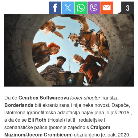
3
Da će
Gearbox Softwareova
looter-shooter
franšiza
Borderlands
biti ekranizirana i nije neka novost. Dapače,
istoimena igranofilmska adaptacija najavljena je još 2015.,
a da će se
Eli Roth
(Hostel) latiti i redateljske i
scenarističke palice (potonje zajedno s
Craigom
Mazinom
/
Joe
om
Crombie
om
) obznanjeno je, pak, 2020.