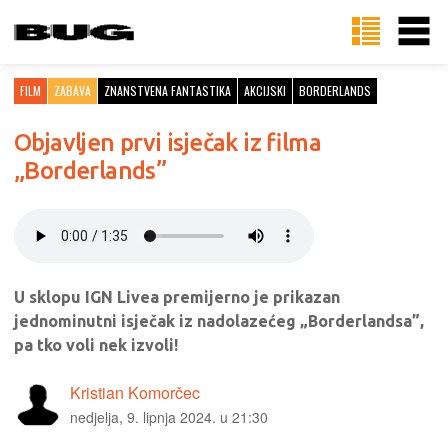
FILM
ZABAVA
ZNANSTVENA FANTASTIKA
AKCIJSKI
BORDERLANDS
Objavljen prvi isječak iz filma
„Borderlands”
U sklopu IGN Livea premijerno je prikazan
jednominutni isječak iz nadolazećeg „Borderlandsa”,
pa tko voli nek izvoli!
Kristian Komorčec
nedjelja, 9. lipnja 2024. u 21:30