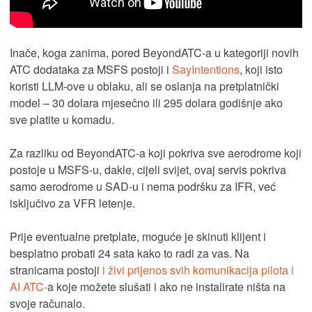
Inače, koga zanima, pored BeyondATC-a u kategoriji novih
ATC dodataka za MSFS postoji i
SayIntentions
, koji isto
koristi LLM-ove u oblaku, ali se oslanja na pretplatnički
model – 30 dolara mjesečno ili 295 dolara godišnje ako
sve platite u komadu.
Za razliku od BeyondATC-a koji pokriva sve aerodrome koji
postoje u MSFS-u, dakle, cijeli svijet, ovaj servis pokriva
samo aerodrome u SAD-u i nema podršku za IFR, već
isključivo za VFR letenje.
Prije eventualne pretplate, moguće je skinuti klijent i
besplatno probati 24 sata kako to radi za vas. Na
stranicama postoji
i živi prijenos svih komunikacija pilota i
AI ATC-
a koje možete slušati i ako ne instalirate ništa na
svoje računalo.