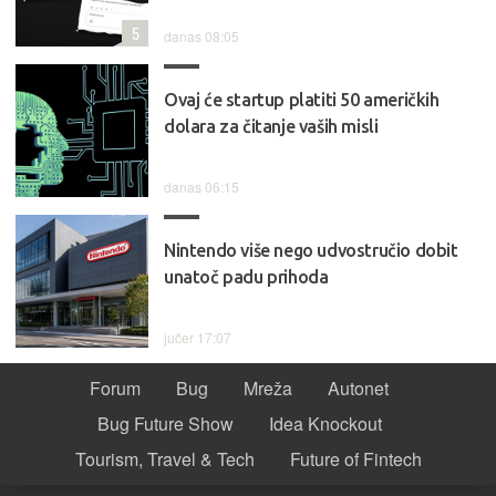
5
danas 08:05
Ovaj će startup platiti 50 američkih
dolara za čitanje vaših misli
danas 06:15
Nintendo više nego udvostručio dobit
unatoč padu prihoda
jučer 17:07
Forum
Bug
Mreža
Autonet
Bug Future Show
Idea Knockout
Tourism, Travel & Tech
Future of Fintech