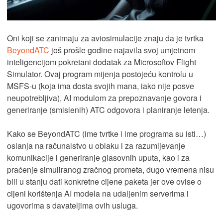
Oni koji se zanimaju za aviosimulacije znaju da je tvrtka
BeyondATC
još prošle godine najavila svoj umjetnom
inteligencijom pokretani dodatak za Microsoftov Flight
Simulator. Ovaj program mijenja postojeću kontrolu u
MSFS-u (koja ima dosta svojih mana, iako nije posve
neupotrebljiva), AI modulom za prepoznavanje govora i
generiranje (smislenih) ATC odgovora i planiranje letenja.
Kako se BeyondATC (ime tvrtke i ime programa su isti…)
oslanja na računalstvo u oblaku i za razumijevanje
komunikacije i generiranje glasovnih uputa, kao i za
praćenje simuliranog zračnog prometa, dugo vremena nisu
bili u stanju dati konkretne cijene paketa jer ove ovise o
cijeni korištenja AI modela na udaljenim serverima i
ugovorima s davateljima ovih usluga.