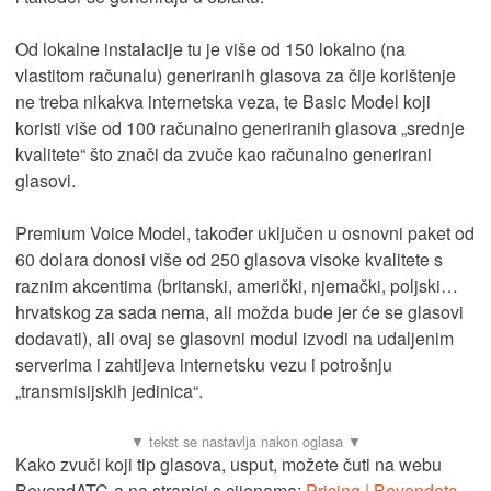
Od lokalne instalacije tu je više od 150 lokalno (na
vlastitom računalu) generiranih glasova za čije korištenje
ne treba nikakva internetska veza, te Basic Model koji
koristi više od 100 računalno generiranih glasova „srednje
kvalitete“ što znači da zvuče kao računalno generirani
glasovi.
Premium Voice Model, također uključen u osnovni paket od
60 dolara donosi više od 250 glasova visoke kvalitete s
raznim akcentima (britanski, američki, njemački, poljski…
hrvatskog za sada nema, ali možda bude jer će se glasovi
dodavati), ali ovaj se glasovni modul izvodi na udaljenim
serverima i zahtijeva internetsku vezu i potrošnju
„transmisijskih jedinica“.
Kako zvuči koji tip glasova, usput, možete čuti na webu
BeyondATC-a na stranici s cijenama:
Pricing | Beyondatc
.