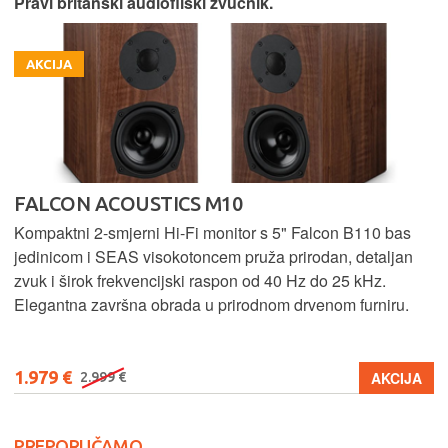
Pravi britanski audiofilski zvučnik.
AKCIJA
FALCON ACOUSTICS M10
Kompaktni 2-smjerni Hi-Fi monitor s 5" Falcon B110 bas
jedinicom i SEAS visokotoncem pruža prirodan, detaljan
zvuk i širok frekvencijski raspon od 40 Hz do 25 kHz.
Elegantna završna obrada u prirodnom drvenom furniru.
1.979 €
AKCIJA
2.999 €
PREPORUČAMO