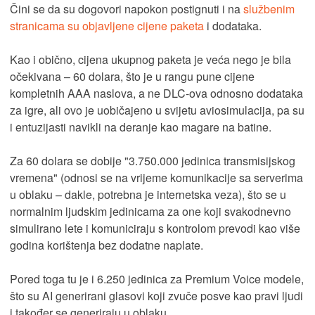
Čini se da su dogovori napokon postignuti i na
službenim
stranicama su objavljene cijene paketa
i dodataka.
Kao i obično, cijena ukupnog paketa je veća nego je bila
očekivana – 60 dolara, što je u rangu pune cijene
kompletnih AAA naslova, a ne DLC-ova odnosno dodataka
za igre, ali ovo je uobičajeno u svijetu aviosimulacija, pa su
i entuzijasti navikli na deranje kao magare na batine.
Za 60 dolara se dobije "3.750.000 jedinica transmisijskog
vremena" (odnosi se na vrijeme komunikacije sa serverima
u oblaku – dakle, potrebna je internetska veza), što se u
normalnim ljudskim jedinicama za one koji svakodnevno
simulirano lete i komuniciraju s kontrolom prevodi kao više
godina korištenja bez dodatne naplate.
Pored toga tu je i 6.250 jedinica za Premium Voice modele,
što su AI generirani glasovi koji zvuče posve kao pravi ljudi
i također se generiraju u oblaku.