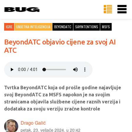
IGRE
UMJETNA INTELIGENCIJA
BEYONDATC
SAYINTENTIONS
MSFS
BeyondATC objavio cijene za svoj AI
ATC
Tvrtka BeyondATC koja od prošle godine najavljuje
svoj BeyondATC za MSFS napokon je na svojim
stranicama objavila službene cijene raznih verzija i
dodataka za svoju verziju zračne kontrole
Drago Galić
petak, 23. veljače 2024. u 20:42