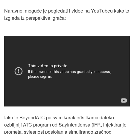
Naravno, moguće je pogledati i videe na YouTubeu kako to
izgleda iz perspektive igrača:
Iako je BeyondATC po svim karakteristikama daleko
ozbiljniji ATC program od SayIntentionsa (IFR, injektiranje
prometa, svjesnost postojanja simuliranog zračnog