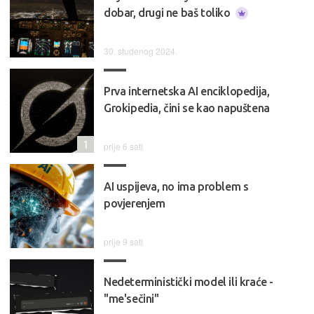
dobar, drugi ne baš toliko
30. studenog 2024.
Prva internetska AI enciklopedija,
Grokipedia, čini se kao napuštena
1
prije 6 sati
AI uspijeva, no ima problem s
povjerenjem
prije 9 sati
Nedeterministički model ili kraće -
"me'sečini"