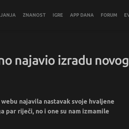
LJANJA
ZNANOST
IGRE
APP DANA
FORUM
E
no najavio izradu novo
 webu najavila nastavak svoje hvaljene
 par riječi, no i one su nam izmamile