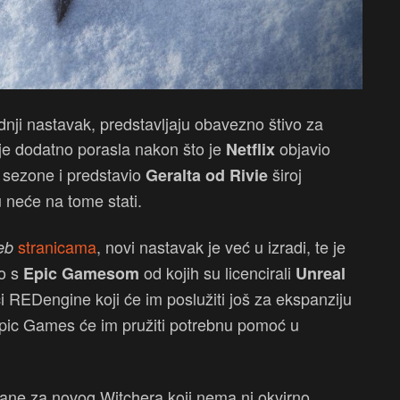
ednji nastavak, predstavljaju obavezno štivo za
 je dodatno porasla nakon što je
objavio
Netflix
je sezone i predstavio
široj
Geralta od Rivie
u neće na tome stati.
stranicama
, novi nastavak je već u izradi, te je
eb
vo s
od kojih su licencirali
Epic Gamesom
Unreal
i REDengine koji će im poslužiti još za ekspanziju
Epic Games će im pružiti potrebnu pomoć u
ezane za novog Witchera koji nema ni okvirno