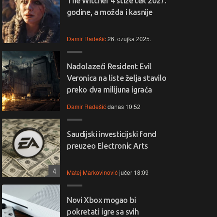
The Witcher 4 stiže tek 2027.
godine, a možda i kasnije
Damir Radešić
26. ožujka 2025.
Nadolazeći Resident Evil
Veronica na liste želja stavilo
preko dva milijuna igrača
Damir Radešić
danas 10:52
Saudijski investicijski fond
preuzeo Electronic Arts
4
Matej Markovinović
jučer 18:09
 Snažan, brz i moderan,
💻🌈 Lenovo Yoga 9 – premi
ovo IdeaPad Slim 3 nudi
2‑in‑1 snaga, elegancija i
Novi Xbox mogao bi
unske performanse za
vrhunske performanse za rad
pokretati igre sa svih