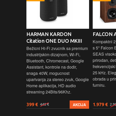
HARMAN KARDON
FALCON 
Citation ONE DUO MKIII
 elegantnog
Kompaktni 2-
vuka za
s 5" Falcon 
Bežicni Hi-Fi zvucnik sa premium
.
SEAS visok
industrijskim dizajnom, Wi-Fi,
prirodan, det
Bluetooth, Chromecast, Google
frekvencijsk
Assistant, kontrole na dodir,
25 kHz. Ele
snaga 40W, mogucnost
obrada u pr
uparivanja za stereo zvuk, Google
furniru.
Home aplikacija, HD audio
streaming 24Bits/96Khz.
399 €
1.979 €
KUPI
AKCIJA
448 €
2.9