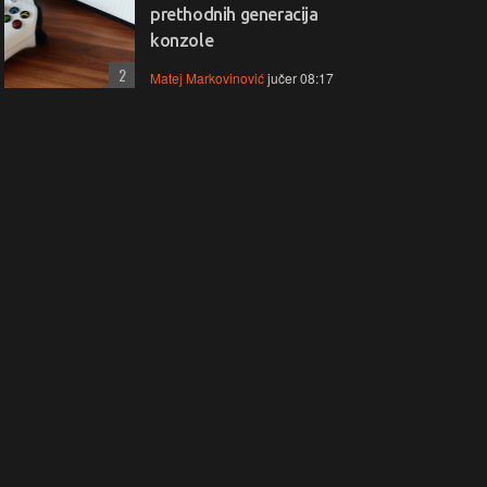
duktivnost, multitasking i
uživanje bez kompromisa!
prethodnih generacija
 bez zastoja.
konzole
2
Matej Markovinović
jučer 08:17
-10% + POKLON
ptop LENOVO IdeaPad
Laptop LENOVO Yoga 9 
im 3 83K700BWSC
83LC001HSC
ovo IdeaPad Slim 3 ima
Lenovo Yoga 9 ima snažan Int
en 7 snagu, 16 GB RAM-a i 1
U7 procesor, 16 GB RAM-a i 1
SSD za iznimno brz rad i
SSD za brz i pouzdan rad, uz 
oljno prostora. 15,3" zaslon
zaslon i fleksibilni 2‑u‑1 dizajn
ža ugodno iskustvo korištenja,
koji omogućuje korištenje kao
 je odličan izbor za zahtjevniji
laptop ili tablet za maksimalnu
titasking, rad i svakodnevnu
produktivnost i mobilnost.