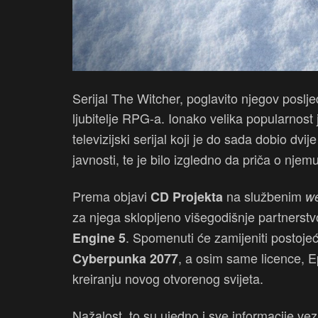
Serijal The Witcher, poglavito njegov poslj
ljubitelje RPG-a. Ionako velika popularnost
televizijski serijal koji je do sada dobio dvi
javnosti, te je bilo izgledno da priča o njem
Prema objavi
na službenim
CD Projekta
w
za njega sklopljeno višegodišnje partnerst
. Spomenuti će zamijeniti postojeć
Engine 5
, a osim same licence, 
Cyberpunka 2077
kreiranju novog otvorenog svijeta.
Nažalost, to su ujedno i sve informacije v