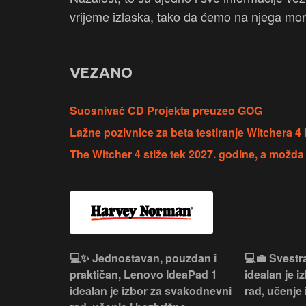
vrijeme izlaska, tako da ćemo na njega mora
VEZANO
Suosnivač CD Projekta preuzeo GOG
Lažne pozivnice za beta testiranje Witchera 
The Witcher 4 stiže tek 2027. godine, a možda 
n, Lenovo
💻✨ Jednostavan, pouzdan i
💻💼 Svestr
si odličan
praktičan, Lenovo IdeaPad 1
idealan je 
nosti za
idealan je izbor za svakodnevni
rad, učenje 