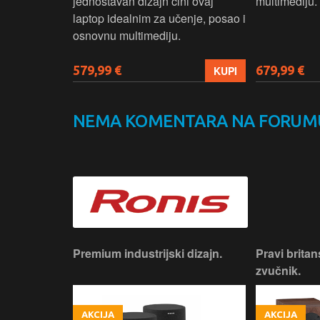
kuće i
jednostavan dizajn čini ovaj
multimediju.
e.
laptop idealnim za učenje, posao i
osnovnu multimediju.
579,99 €
679,99 €
KUPI
KUPI
NEMA KOMENTARA NA FORUM
iji!
Premium industrijski dizajn.
Pravi britan
zvučnik.
AKCIJA
AKCIJA