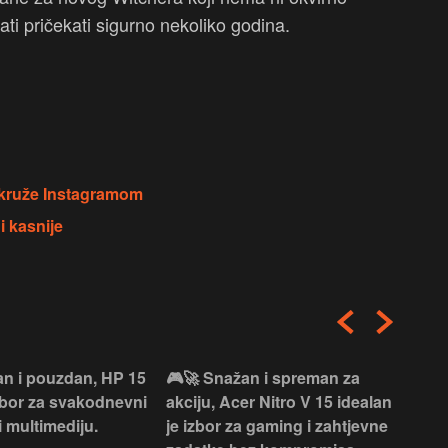
ti pričekati sigurno nekoliko godina.
4 kruže Instagramom
i kasnije
an i pouzdan, HP 15
🎮🚀 Snažan i spreman za
🎯⚡
izbor za svakodnevni
akciju, Acer Nitro V 15 idealan
Len
i multimediju.
je izbor za gaming i zahtjevne
vrh