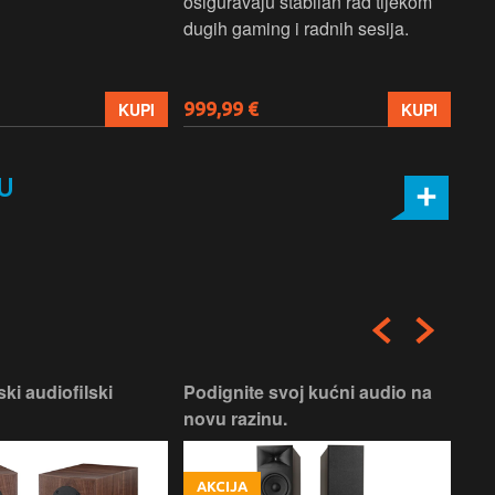
osiguravaju stabilan rad tijekom
pro
dugih gaming i radnih sesija.
999,99 €
699
KUPI
KUPI
U
ski audiofilski
Podignite svoj kućni audio na
Nas
novu razinu.
Box
AKCIJA
A