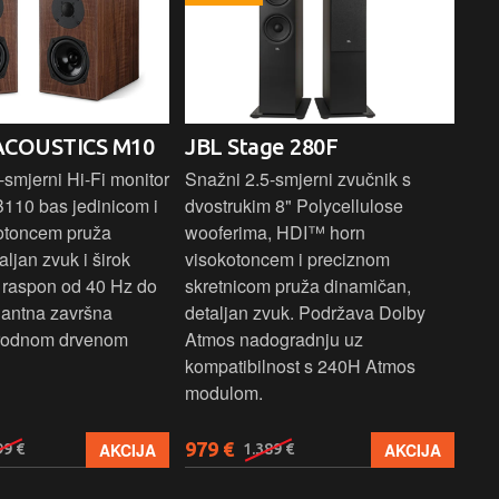
ACOUSTICS M10
JBL Stage 280F
PR
E
smjerni Hi-Fi monitor
Snažni 2.5-smjerni zvučnik s
B110 bas jedinicom i
dvostrukim 8" Polycellulose
Kom
otoncem pruža
wooferima, HDI™ horn
zvu
aljan zvuk i širok
visokotoncem i preciznom
bas
i raspon od 40 Hz do
skretnicom pruža dinamičan,
1" 
gantna završna
detaljan zvuk. Podržava Dolby
vis
irodnom drvenom
Atmos nadogradnju uz
zvu
kompatibilnost s 240H Atmos
za 
modulom.
979 €
27
AKCIJA
AKCIJA
99 €
1.389 €