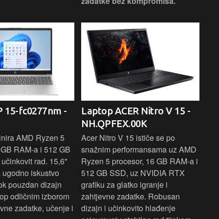
zadatke bez kompromisa.
pro
rad
 15-fc0277nm -
Laptop ACER Nitro V 15 -
La
NH.QPFEX.00K
Sl
inira AMD Ryzen 5
Acer Nitro V 15 ističe se po
Len
6 GB RAM-a i 512 GB
snažnim performansama uz AMD
Ryz
učinkovit rad. 15,6"
Ryzen 5 procesor, 16 GB RAM-a i
TB 
a ugodno iskustvo
512 GB SSD, uz NVIDIA RTX
dov
dok pouzdan dizajn
grafiku za glatko igranje i
pru
ptop odličnim izborom
zahtjevne zadatke. Robusan
dok
ne zadatke, učenje i
dizajn i učinkovito hlađenje
mul