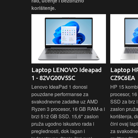
rad, učenje i bezbrižno
korištenje.
IdeaPad
Laptop LENOVO Ideapad
Laptop HP
SC
1 - 82VG00V5SC
CZ9C6EA
 3 s Ryzen 5
Lenovo IdeaPad 1 donosi
HP 15 komb
RAM-a nudi
pouzdane performanse za
procesor, 1
še aplikacija
svakodnevne zadatke uz AMD
SSD za brz i 
 moderan
Ryzen 3 procesor, 16 GB RAM-a i
zaslon pruž
D
brzi 512 GB SSD. 15,6" zaslon
korištenja, 
up podacima,
pruža ugodno iskustvo rada i
čini ovaj la
izbor za
preglednosti, dok lagan i
za svakodnev