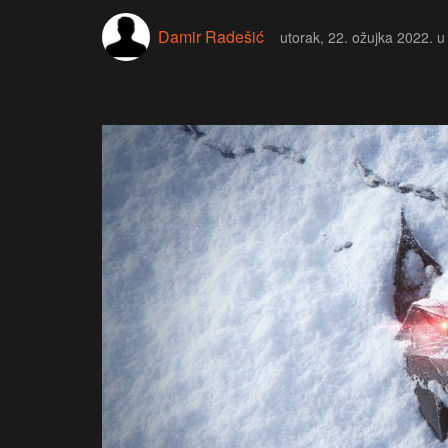
Damir Radešić
utorak, 22. ožujka 2022. u