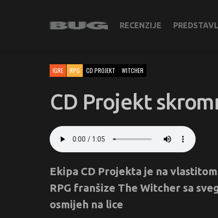
RECENZIJE
PREDSTAV
IGRE
RPG
CD PROJEKT
WITCHER
CD Projekt skrom
Ekipa CD Projekta je na vlastitom
RPG franšize The Witcher sa svega
osmijeh na lice